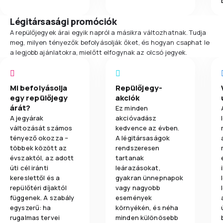
Légitársasági promóciók
A repülőjegyek árai egyik napról a másikra változhatnak. Tudja
meg, milyen tényezők befolyásolják őket, és hogyan csaphat le
a legjobb ajánlatokra, mielőtt elfogynak az olcsó jegyek.
Mi befolyásolja
Repülőjegy-
egy repülőjegy
akciók
árát?
Ez minden
A jegyárak
akcióvadász
változását számos
kedvence az évben.
tényező okozza –
A légitársaságok
többek között az
rendszeresen
évszaktól, az adott
tartanak
úti cél iránti
leárazásokat,
kereslettől és a
gyakran ünnepnapok
repülőtéri díjaktól
vagy nagyobb
függenek. A szabály
események
egyszerű: ha
környékén, és néha
rugalmas tervei
minden különösebb