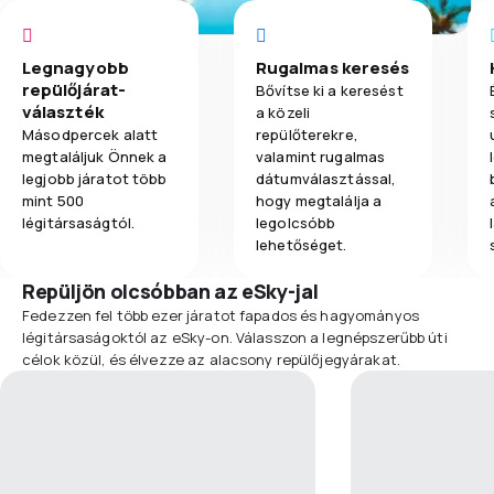
Legnagyobb
Rugalmas keresés
repülőjárat-
Bővítse ki a keresést
választék
a közeli
Másodpercek alatt
repülőterekre,
megtaláljuk Önnek a
valamint rugalmas
legjobb járatot több
dátumválasztással,
mint 500
hogy megtalálja a
légitársaságtól.
legolcsóbb
lehetőséget.
Repüljön olcsóbban az eSky-jal
Fedezzen fel több ezer járatot fapados és hagyományos
légitársaságoktól az eSky-on. Válasszon a legnépszerűbb úti
célok közül, és élvezze az alacsony repülőjegyárakat.