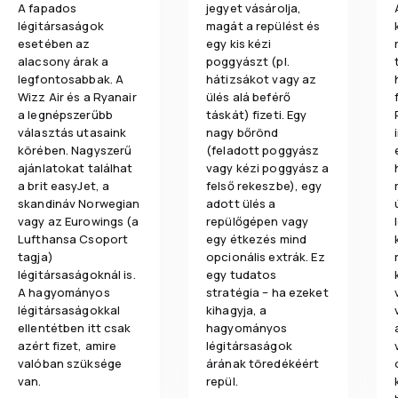
A fapados
jegyet vásárolja,
légitársaságok
magát a repülést és
esetében az
egy kis kézi
alacsony árak a
poggyászt (pl.
legfontosabbak. A
hátizsákot vagy az
Wizz Air és a Ryanair
ülés alá beférő
a legnépszerűbb
táskát) fizeti. Egy
választás utasaink
nagy bőrönd
körében. Nagyszerű
(feladott poggyász
ajánlatokat találhat
vagy kézi poggyász a
a brit easyJet, a
felső rekeszbe), egy
skandináv Norwegian
adott ülés a
vagy az Eurowings (a
repülőgépen vagy
Lufthansa Csoport
egy étkezés mind
tagja)
opcionális extrák. Ez
légitársaságoknál is.
egy tudatos
A hagyományos
stratégia – ha ezeket
légitársaságokkal
kihagyja, a
ellentétben itt csak
hagyományos
azért fizet, amire
légitársaságok
valóban szüksége
árának töredékéért
van.
repül.