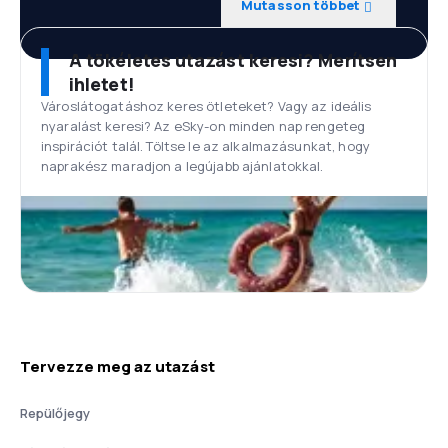
Mutasson többet
A tökéletes utazást keresi? Merítsen
ihletet!
Városlátogatáshoz keres ötleteket? Vagy az ideális
nyaralást keresi? Az eSky-on minden nap rengeteg
inspirációt talál. Töltse le az alkalmazásunkat, hogy
naprakész maradjon a legújabb ajánlatokkal.
Tervezze meg az utazást
Repülőjegy