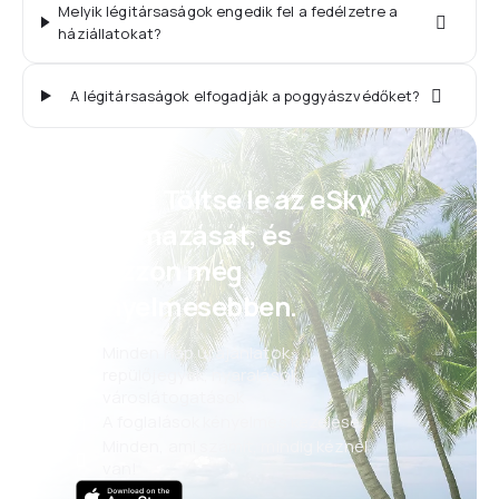
Melyik légitársaságok engedik fel a fedélzetre a
háziállatokat?
A légitársaságok elfogadják a poggyászvédőket?
Psszt! Töltse le az eSky
alkalmazását, és
utazzon még
kényelmesebben.
Minden nap új ajánlatok:
repülőjegyek, nyaralások,
városlátogatások
A foglalások kényelmes kezelése
Minden, ami számít, mindig kéznél
van!