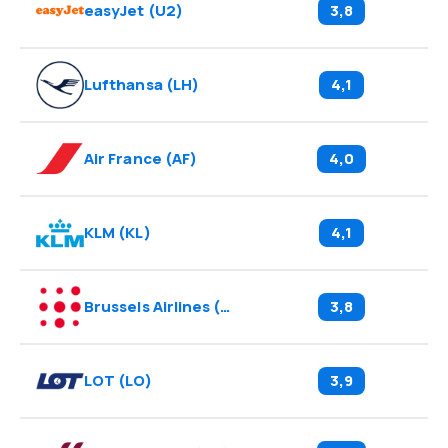
easyJet
(
U2
)
3,8
Lufthansa
(
LH
)
4,1
Air France
(
AF
)
4,0
KLM
(
KL
)
4,1
Brussels Airlines
(
SN
)
3,8
LOT
(
LO
)
3,9