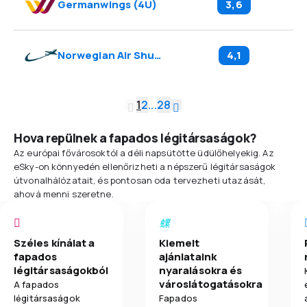
Germanwings
(
4U
)
3,6
Norwegian Air Shuttle
(
DY
)
4,1
1
2
...
28
Hova repülnek a fapados légitársaságok?
Az európai fővárosoktól a déli napsütötte üdülőhelyekig. Az
eSky-on könnyedén ellenőrizheti a népszerű légitársaságok
útvonalhálózatait, és pontosan oda tervezheti utazását,
ahová menni szeretne.
Széles kínálat a
Kiemelt
fapados
ajánlataink
légitársaságokból
nyaralásokra és
városlátogatásokra
A fapados
légitársaságok
Fapados