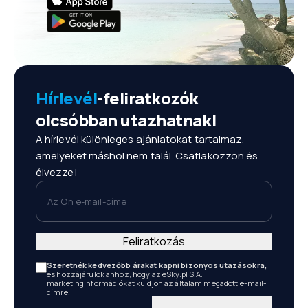
Hírlevél
-feliratkozók
olcsóbban utazhatnak!
A hírlevél különleges ajánlatokat tartalmaz,
amelyeket máshol nem talál. Csatlakozzon és
élvezze!
Az Ön e-mail-címe
Feliratkozás
Szeretnék kedvezőbb árakat kapni bizonyos utazásokra,
és hozzájárulok ahhoz, hogy az eSky.pl S.A.
marketinginformációkat küldjön az általam megadott e-mail-
címre.