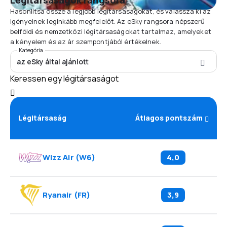
Légitársaságok rangsora
Hasonlítsa össze a legjobb légitársaságokat, és válassza ki az
igényeinek leginkább megfelelőt. Az eSky rangsora népszerű
belföldi és nemzetközi légitársaságokat tartalmaz, amelyeket
a kényelem és az ár szempontjából értékelnek.
Kategória
az eSky által ajánlott
Keressen egy légitársaságot
Légitársaság
Átlagos pontszám
Wizz Air
(
W6
)
4,0
Ryanair
(
FR
)
3,9