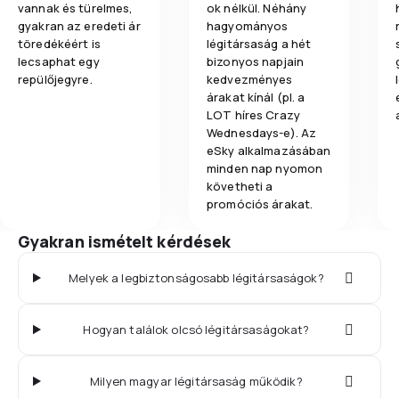
vannak és türelmes,
ok nélkül. Néhány
gyakran az eredeti ár
hagyományos
töredékéért is
légitársaság a hét
lecsaphat egy
bizonyos napjain
repülőjegyre.
kedvezményes
árakat kínál (pl. a
LOT híres Crazy
Wednesdays-e). Az
eSky alkalmazásában
minden nap nyomon
követheti a
promóciós árakat.
Gyakran ismételt kérdések
Melyek a legbiztonságosabb légitársaságok?
Hogyan találok olcsó légitársaságokat?
Milyen magyar légitársaság működik?