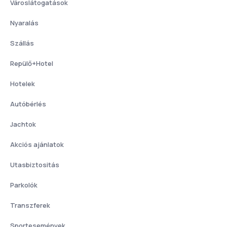
Városlátogatások
Nyaralás
Szállás
Repülő+Hotel
Hotelek
Autóbérlés
Jachtok
Akciós ajánlatok
Utasbiztositás
Parkolók
Transzferek
Sportesemények