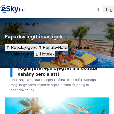
Légitársaságok
Fapados légitársaságok
Repülőjegyek
Repülő+Hotel
Nyaralás
Városlátogatás
Hotelek
Foglalja le repülőjegyét mindössze
néhány perc alatt!
Használja az oldal tetején található keresőt. Mondja
meg, hogy hová és mikor repül, a többiről pedig mi
gondoskodunk.