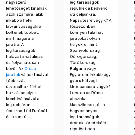
nagyszerű
légitársaságok
lehetőséget kínálnak
repülnek a kedvenc
azok számára, akik
úti céljainkra.
inkább a helyi
Napsütésre vágyik? A
látványosságokra
főszezonban
költenek többet,
könnyen találhat
mint magára a
járatokat olyan
járatra. A
helyekre, mint
légitársaságok
Spanyolország,
hálózata hatalmas
Görögország,
és folyamatosan
Törökország,
bővül. Az
Olcsó
Bulgária vagy
járatok
választásával
Egyiptom. Inkább egy
több száz
gyors hétvégi
útvonalhoz férhet
kiruccanásra vágyik?
hozzá, amelyek
London és Róma
kombinálásával a
abszolút
legjobb áron
klasszikusok, és a
fedezheti fel Európát
hagyományos
és azon túlt.
légitársaságok
árának töredékéért
repülhet oda.