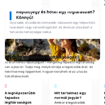
Repülőjegy és hotel egy foglalásban?
Könnyű!
Gyorsabb, olcsóbb és könnyebb: válasszon egy teljes körű
nyaralást vagy városlátogatást, és élvezze utazását a
tervezés nehézségei nélkül.
Melyek a legolcsóbb légitársaságok?
Jó áron keres repülőjegyet? Rengeteg fapados légitársaság
van a piacon. Tudja meg, melyik kínálja a legolcsóbb árat, és
tekintse meg tippjeinket, hogyan kerülheti el az utazás
túlköltekezését.
A legnépszerűbb
Mit tartalmaz egy
fapados
normál jegyár?
légitársaságok
Amikor a legolcsóbb