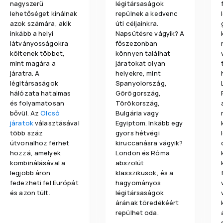
nagyszerű
légitársaságok
lehetőséget kínálnak
repülnek a kedvenc
azok számára, akik
úti céljainkra.
inkább a helyi
Napsütésre vágyik? A
látványosságokra
főszezonban
költenek többet,
könnyen találhat
mint magára a
járatokat olyan
járatra. A
helyekre, mint
légitársaságok
Spanyolország,
hálózata hatalmas
Görögország,
és folyamatosan
Törökország,
bővül. Az
Olcsó
Bulgária vagy
járatok
választásával
Egyiptom. Inkább egy
több száz
gyors hétvégi
útvonalhoz férhet
kiruccanásra vágyik?
hozzá, amelyek
London és Róma
kombinálásával a
abszolút
legjobb áron
klasszikusok, és a
fedezheti fel Európát
hagyományos
és azon túlt.
légitársaságok
árának töredékéért
repülhet oda.