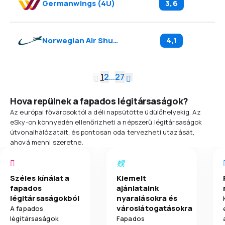
Germanwings
(
4U
)
3,6
Norwegian Air Shuttle
(
DY
)
4,1
1
2
...
27
Hova repülnek a fapados légitársaságok?
Az európai fővárosoktól a déli napsütötte üdülőhelyekig. Az
eSky-on könnyedén ellenőrizheti a népszerű légitársaságok
útvonalhálózatait, és pontosan oda tervezheti utazását,
ahová menni szeretne.
Széles kínálat a
Kiemelt
fapados
ajánlataink
légitársaságokból
nyaralásokra és
városlátogatásokra
A fapados
légitársaságok
Fapados