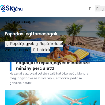
Légitársaságok
Fapados légitársaságok
Repülőjegyek
Repülő+Hotel
Nyaralás
Városlátogatás
Hotelek
Foglalja le repülőjegyét mindössze
néhány perc alatt!
Használja az oldal tetején található keresőt. Mondja
meg, hogy hová és mikor repül, a többiről pedig mi
gondoskodunk.