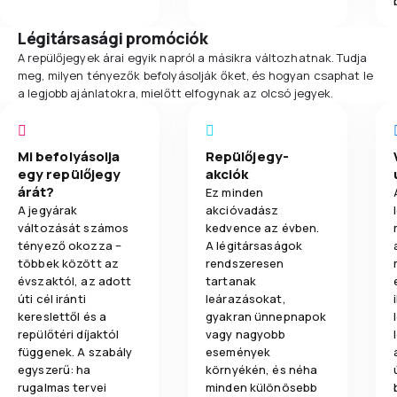
Légitársasági promóciók
A repülőjegyek árai egyik napról a másikra változhatnak. Tudja
meg, milyen tényezők befolyásolják őket, és hogyan csaphat le
a legjobb ajánlatokra, mielőtt elfogynak az olcsó jegyek.
Mi befolyásolja
Repülőjegy-
egy repülőjegy
akciók
árát?
Ez minden
A jegyárak
akcióvadász
változását számos
kedvence az évben.
tényező okozza –
A légitársaságok
többek között az
rendszeresen
évszaktól, az adott
tartanak
úti cél iránti
leárazásokat,
kereslettől és a
gyakran ünnepnapok
repülőtéri díjaktól
vagy nagyobb
függenek. A szabály
események
egyszerű: ha
környékén, és néha
rugalmas tervei
minden különösebb