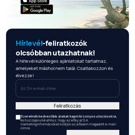
Hírlevél
-feliratkozók
olcsóbban utazhatnak!
A hírlevél különleges ajánlatokat tartalmaz,
amelyeket máshol nem talál. Csatlakozzon és
élvezze!
Az Ön e-mail-címe
Feliratkozás
Szeretnék kedvezőbb árakat kapni bizonyos utazásokra,
és hozzájárulok ahhoz, hogy az eSky.pl S.A.
marketinginformációkat küldjön az általam megadott e-mail-
címre.