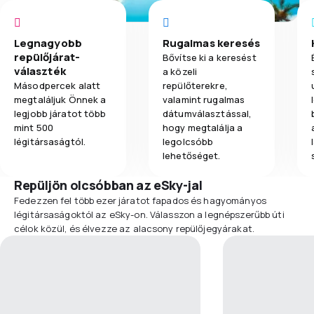
Legnagyobb
Rugalmas keresés
repülőjárat-
Bővítse ki a keresést
választék
a közeli
Másodpercek alatt
repülőterekre,
megtaláljuk Önnek a
valamint rugalmas
legjobb járatot több
dátumválasztással,
mint 500
hogy megtalálja a
légitársaságtól.
legolcsóbb
lehetőséget.
Repüljön olcsóbban az eSky-jal
Fedezzen fel több ezer járatot fapados és hagyományos
légitársaságoktól az eSky-on. Válasszon a legnépszerűbb úti
célok közül, és élvezze az alacsony repülőjegyárakat.