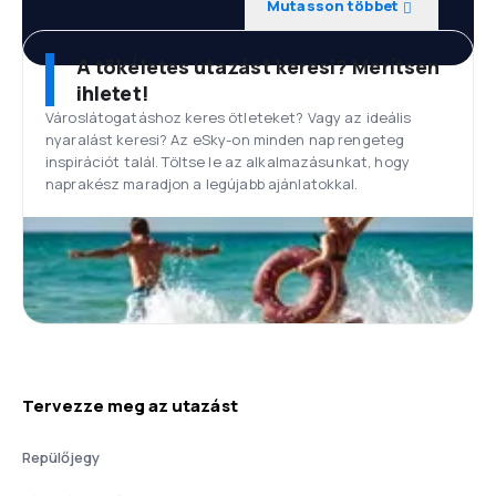
Mutasson többet
A tökéletes utazást keresi? Merítsen
ihletet!
Városlátogatáshoz keres ötleteket? Vagy az ideális
nyaralást keresi? Az eSky-on minden nap rengeteg
inspirációt talál. Töltse le az alkalmazásunkat, hogy
naprakész maradjon a legújabb ajánlatokkal.
Tervezze meg az utazást
Repülőjegy