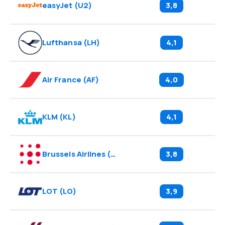
easyJet
(
U2
)
3,8
Lufthansa
(
LH
)
4,1
Air France
(
AF
)
4,0
KLM
(
KL
)
4,1
Brussels Airlines
(
SN
)
3,8
LOT
(
LO
)
3,9