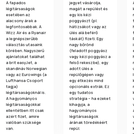
A fapados
jegyet vásárolja,
légitársaságok
magát a repülést és
esetében az
egy kis kézi
alacsony árak a
poggyászt (pl.
legfontosabbak. A
hátizsákot vagy az
Wizz Air és a Ryanair
ülés alá beférő
a legnépszerűbb
táskát) fizeti. Egy
választás utasaink
nagy bőrönd
körében. Nagyszerű
(feladott poggyász
ajánlatokat találhat
vagy kézi poggyász a
a brit easyJet, a
felső rekeszbe), egy
skandináv Norwegian
adott ülés a
vagy az Eurowings (a
repülőgépen vagy
Lufthansa Csoport
egy étkezés mind
tagja)
opcionális extrák. Ez
légitársaságoknál is.
egy tudatos
A hagyományos
stratégia – ha ezeket
légitársaságokkal
kihagyja, a
ellentétben itt csak
hagyományos
azért fizet, amire
légitársaságok
valóban szüksége
árának töredékéért
van.
repül.