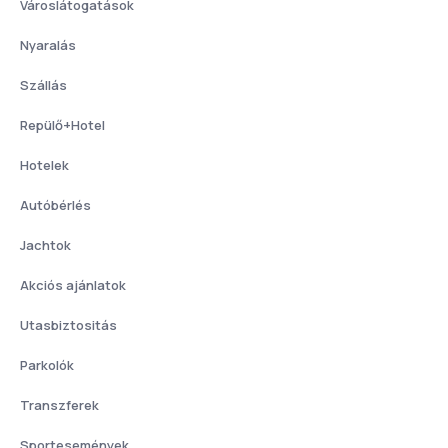
Városlátogatások
Nyaralás
Szállás
Repülő+Hotel
Hotelek
Autóbérlés
Jachtok
Akciós ajánlatok
Utasbiztositás
Parkolók
Transzferek
Sportesemények