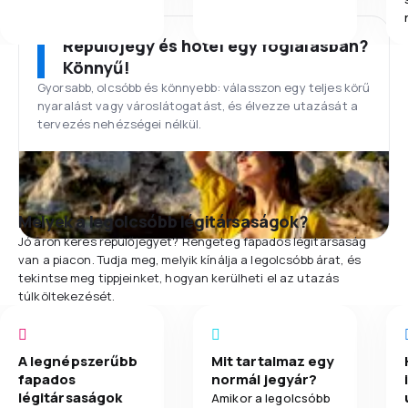
Repülőjegy és hotel egy foglalásban?
Könnyű!
Gyorsabb, olcsóbb és könnyebb: válasszon egy teljes körű
nyaralást vagy városlátogatást, és élvezze utazását a
tervezés nehézségei nélkül.
Melyek a legolcsóbb légitársaságok?
Jó áron keres repülőjegyet? Rengeteg fapados légitársaság
van a piacon. Tudja meg, melyik kínálja a legolcsóbb árat, és
tekintse meg tippjeinket, hogyan kerülheti el az utazás
túlköltekezését.
A legnépszerűbb
Mit tartalmaz egy
fapados
normál jegyár?
légitársaságok
Amikor a legolcsóbb