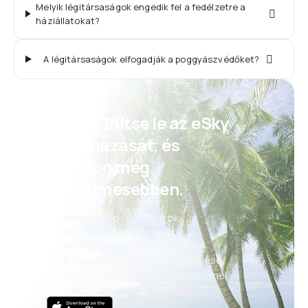
Melyik légitársaságok engedik fel a fedélzetre a
háziállatokat?
A légitársaságok elfogadják a poggyászvédőket?
Psszt! Töltse le az eSky
alkalmazását, és
utazzon még
kényelmesebben.
Minden nap új ajánlatok:
repülőjegyek, nyaralások,
városlátogatások
A foglalások kényelmes kezelése
Minden, ami számít, mindig kéznél
van!