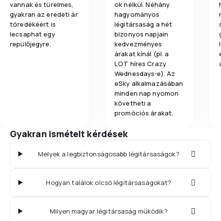
vannak és türelmes,
ok nélkül. Néhány
gyakran az eredeti ár
hagyományos
töredékéért is
légitársaság a hét
lecsaphat egy
bizonyos napjain
repülőjegyre.
kedvezményes
árakat kínál (pl. a
LOT híres Crazy
Wednesdays-e). Az
eSky alkalmazásában
minden nap nyomon
követheti a
promóciós árakat.
Gyakran ismételt kérdések
Melyek a legbiztonságosabb légitársaságok?
Hogyan találok olcsó légitársaságokat?
Milyen magyar légitársaság működik?