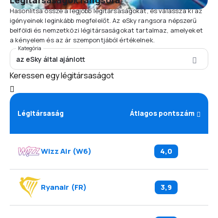
Légitársaságok rangsora
Hasonlítsa össze a legjobb légitársaságokat, és válassza ki az
igényeinek leginkább megfelelőt. Az eSky rangsora népszerű
belföldi és nemzetközi légitársaságokat tartalmaz, amelyeket
a kényelem és az ár szempontjából értékelnek.
Kategória
az eSky által ajánlott
Keressen egy légitársaságot
Légitársaság
Átlagos pontszám
Wizz Air
(
W6
)
4,0
Ryanair
(
FR
)
3,9