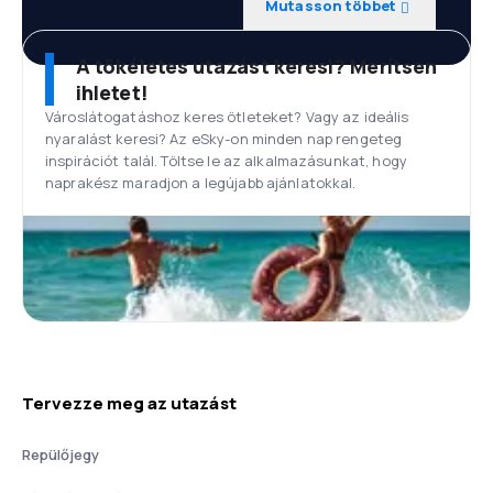
Mutasson többet
A tökéletes utazást keresi? Merítsen
ihletet!
Városlátogatáshoz keres ötleteket? Vagy az ideális
nyaralást keresi? Az eSky-on minden nap rengeteg
inspirációt talál. Töltse le az alkalmazásunkat, hogy
naprakész maradjon a legújabb ajánlatokkal.
Tervezze meg az utazást
Repülőjegy