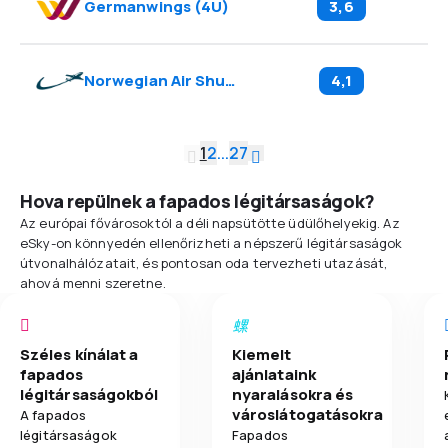
Germanwings
(
4U
)
3,6
Norwegian Air Shuttle
(
DY
)
4,1
1
2
...
27
Hova repülnek a fapados légitársaságok?
Az európai fővárosoktól a déli napsütötte üdülőhelyekig. Az
eSky-on könnyedén ellenőrizheti a népszerű légitársaságok
útvonalhálózatait, és pontosan oda tervezheti utazását,
ahová menni szeretne.
Széles kínálat a
Kiemelt
fapados
ajánlataink
légitársaságokból
nyaralásokra és
városlátogatásokra
A fapados
légitársaságok
Fapados