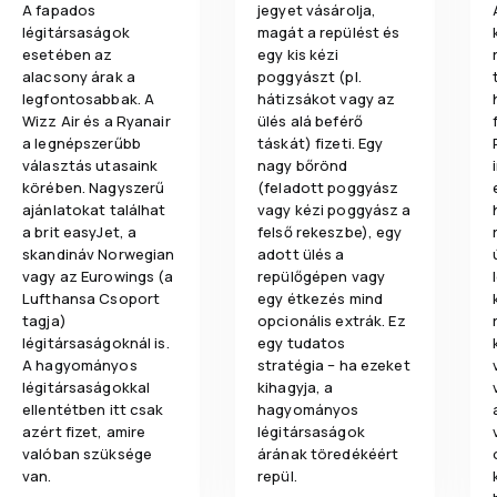
A fapados
jegyet vásárolja,
légitársaságok
magát a repülést és
esetében az
egy kis kézi
alacsony árak a
poggyászt (pl.
legfontosabbak. A
hátizsákot vagy az
Wizz Air és a Ryanair
ülés alá beférő
a legnépszerűbb
táskát) fizeti. Egy
választás utasaink
nagy bőrönd
körében. Nagyszerű
(feladott poggyász
ajánlatokat találhat
vagy kézi poggyász a
a brit easyJet, a
felső rekeszbe), egy
skandináv Norwegian
adott ülés a
vagy az Eurowings (a
repülőgépen vagy
Lufthansa Csoport
egy étkezés mind
tagja)
opcionális extrák. Ez
légitársaságoknál is.
egy tudatos
A hagyományos
stratégia – ha ezeket
légitársaságokkal
kihagyja, a
ellentétben itt csak
hagyományos
azért fizet, amire
légitársaságok
valóban szüksége
árának töredékéért
van.
repül.