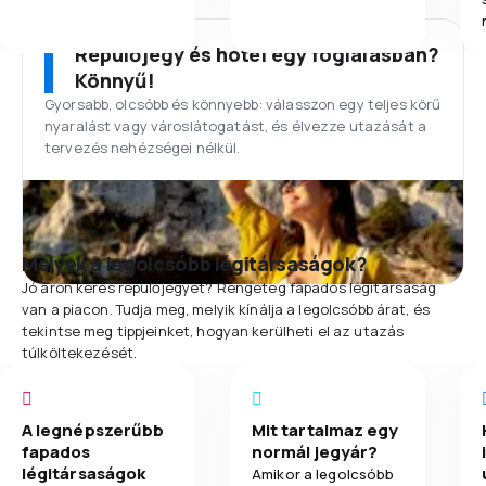
Repülőjegy és hotel egy foglalásban?
Könnyű!
Gyorsabb, olcsóbb és könnyebb: válasszon egy teljes körű
nyaralást vagy városlátogatást, és élvezze utazását a
tervezés nehézségei nélkül.
Melyek a legolcsóbb légitársaságok?
Jó áron keres repülőjegyet? Rengeteg fapados légitársaság
van a piacon. Tudja meg, melyik kínálja a legolcsóbb árat, és
tekintse meg tippjeinket, hogyan kerülheti el az utazás
túlköltekezését.
A legnépszerűbb
Mit tartalmaz egy
fapados
normál jegyár?
légitársaságok
Amikor a legolcsóbb