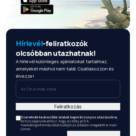
Hírlevél
-feliratkozók
olcsóbban utazhatnak!
A hírlevél különleges ajánlatokat tartalmaz,
amelyeket máshol nem talál. Csatlakozzon és
élvezze!
Az Ön e-mail-címe
Feliratkozás
Szeretnék kedvezőbb árakat kapni bizonyos utazásokra,
és hozzájárulok ahhoz, hogy az eSky.pl S.A.
marketinginformációkat küldjön az általam megadott e-mail-
címre.