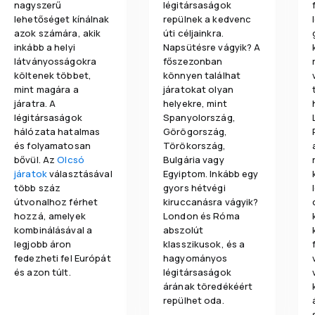
nagyszerű
légitársaságok
lehetőséget kínálnak
repülnek a kedvenc
azok számára, akik
úti céljainkra.
inkább a helyi
Napsütésre vágyik? A
látványosságokra
főszezonban
költenek többet,
könnyen találhat
mint magára a
járatokat olyan
járatra. A
helyekre, mint
légitársaságok
Spanyolország,
hálózata hatalmas
Görögország,
és folyamatosan
Törökország,
bővül. Az
Olcsó
Bulgária vagy
járatok
választásával
Egyiptom. Inkább egy
több száz
gyors hétvégi
útvonalhoz férhet
kiruccanásra vágyik?
hozzá, amelyek
London és Róma
kombinálásával a
abszolút
legjobb áron
klasszikusok, és a
fedezheti fel Európát
hagyományos
és azon túlt.
légitársaságok
árának töredékéért
repülhet oda.