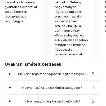
vannak és türelmes,
ok nélkül. Néhány
gyakran az eredeti ár
hagyományos
töredékéért is
légitársaság a hét
lecsaphat egy
bizonyos napjain
repülőjegyre.
kedvezményes
árakat kínál (pl. a
LOT híres Crazy
Wednesdays-e). Az
eSky alkalmazásában
minden nap nyomon
követheti a
promóciós árakat.
Gyakran ismételt kérdések
Melyek a legbiztonságosabb légitársaságok?
Hogyan találok olcsó légitársaságokat?
Milyen magyar légitársaság működik?