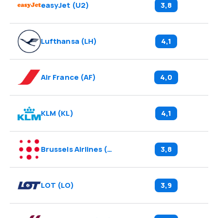
easyJet
(
U2
)
3,8
Lufthansa
(
LH
)
4,1
Air France
(
AF
)
4,0
KLM
(
KL
)
4,1
Brussels Airlines
(
SN
)
3,8
LOT
(
LO
)
3,9