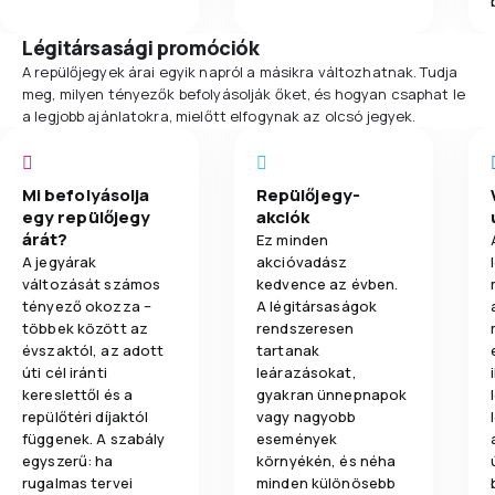
Légitársasági promóciók
A repülőjegyek árai egyik napról a másikra változhatnak. Tudja
meg, milyen tényezők befolyásolják őket, és hogyan csaphat le
a legjobb ajánlatokra, mielőtt elfogynak az olcsó jegyek.
Mi befolyásolja
Repülőjegy-
egy repülőjegy
akciók
árát?
Ez minden
A jegyárak
akcióvadász
változását számos
kedvence az évben.
tényező okozza –
A légitársaságok
többek között az
rendszeresen
évszaktól, az adott
tartanak
úti cél iránti
leárazásokat,
kereslettől és a
gyakran ünnepnapok
repülőtéri díjaktól
vagy nagyobb
függenek. A szabály
események
egyszerű: ha
környékén, és néha
rugalmas tervei
minden különösebb