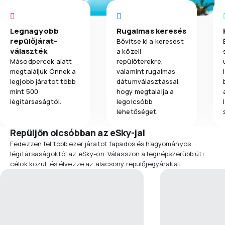
Legnagyobb
Rugalmas keresés
repülőjárat-
Bővítse ki a keresést
választék
a közeli
Másodpercek alatt
repülőterekre,
megtaláljuk Önnek a
valamint rugalmas
legjobb járatot több
dátumválasztással,
mint 500
hogy megtalálja a
légitársaságtól.
legolcsóbb
lehetőséget.
Repüljön olcsóbban az eSky-jal
Fedezzen fel több ezer járatot fapados és hagyományos
légitársaságoktól az eSky-on. Válasszon a legnépszerűbb úti
célok közül, és élvezze az alacsony repülőjegyárakat.