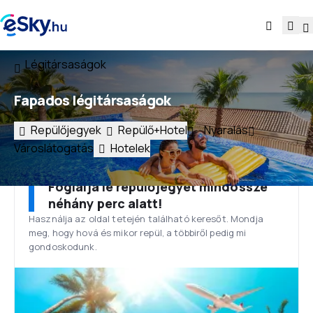
Légitársaságok
Fapados légitársaságok
Repülőjegyek
Repülő+Hotel
Nyaralás
Városlátogatás
Hotelek
Foglalja le repülőjegyét mindössze
néhány perc alatt!
Használja az oldal tetején található keresőt. Mondja
meg, hogy hová és mikor repül, a többiről pedig mi
gondoskodunk.