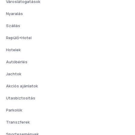
Városlátogatások
Nyaralás
Szállás
Repülő+Hotel
Hotelek
Autóbérlés
Jachtok
Akciós ajánlatok
Utasbiztositás
Parkolók
Transzferek
Sportesemények