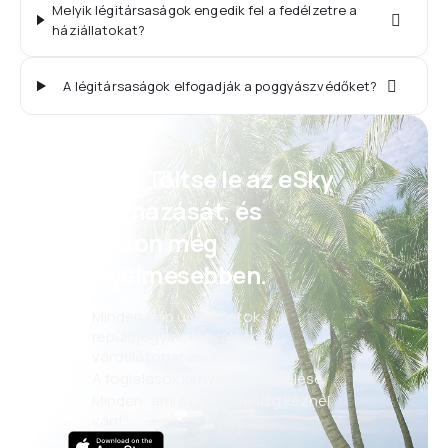
Melyik légitársaságok engedik fel a fedélzetre a
háziállatokat?
A légitársaságok elfogadják a poggyászvédőket?
Psszt! Töltse le az eSky
alkalmazását, és
utazzon még
kényelmesebben.
Minden nap új ajánlatok:
repülőjegyek, nyaralások,
városlátogatások
A foglalások kényelmes kezelése
Minden, ami számít, mindig kéznél
van!