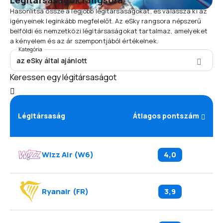
Légitársaságok rangsora
Hasonlítsa össze a legjobb légitársaságokat, és válassza ki az
igényeinek leginkább megfelelőt. Az eSky rangsora népszerű
belföldi és nemzetközi légitársaságokat tartalmaz, amelyeket
a kényelem és az ár szempontjából értékelnek.
Kategória
az eSky által ajánlott
Keressen egy légitársaságot
Légitársaság
Átlagos pontszám
Wizz Air
(
W6
)
4,0
Ryanair
(
FR
)
3,9