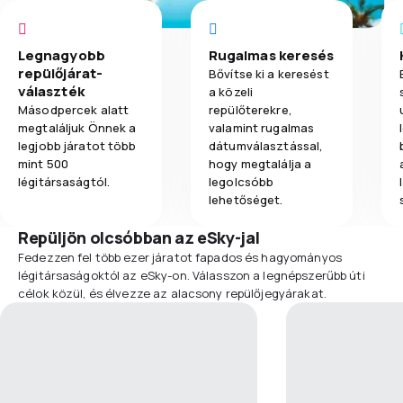
Legnagyobb
Rugalmas keresés
repülőjárat-
Bővítse ki a keresést
választék
a közeli
Másodpercek alatt
repülőterekre,
megtaláljuk Önnek a
valamint rugalmas
legjobb járatot több
dátumválasztással,
mint 500
hogy megtalálja a
légitársaságtól.
legolcsóbb
lehetőséget.
Repüljön olcsóbban az eSky-jal
Fedezzen fel több ezer járatot fapados és hagyományos
légitársaságoktól az eSky-on. Válasszon a legnépszerűbb úti
célok közül, és élvezze az alacsony repülőjegyárakat.