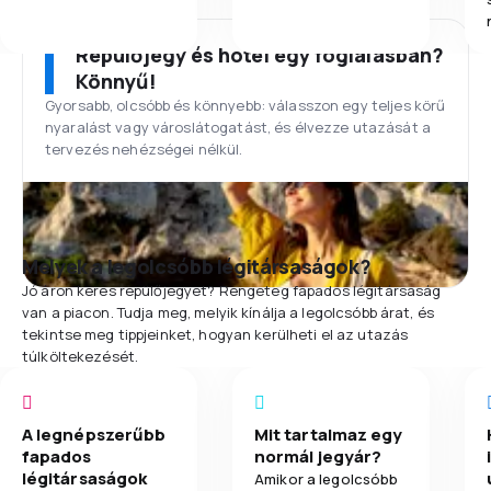
Repülőjegy és hotel egy foglalásban?
Könnyű!
Gyorsabb, olcsóbb és könnyebb: válasszon egy teljes körű
nyaralást vagy városlátogatást, és élvezze utazását a
tervezés nehézségei nélkül.
Melyek a legolcsóbb légitársaságok?
Jó áron keres repülőjegyet? Rengeteg fapados légitársaság
van a piacon. Tudja meg, melyik kínálja a legolcsóbb árat, és
tekintse meg tippjeinket, hogyan kerülheti el az utazás
túlköltekezését.
A legnépszerűbb
Mit tartalmaz egy
fapados
normál jegyár?
légitársaságok
Amikor a legolcsóbb