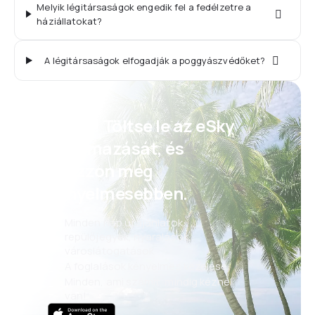
Melyik légitársaságok engedik fel a fedélzetre a
háziállatokat?
A légitársaságok elfogadják a poggyászvédőket?
Psszt! Töltse le az eSky
alkalmazását, és
utazzon még
kényelmesebben.
Minden nap új ajánlatok:
repülőjegyek, nyaralások,
városlátogatások
A foglalások kényelmes kezelése
Minden, ami számít, mindig kéznél
van!