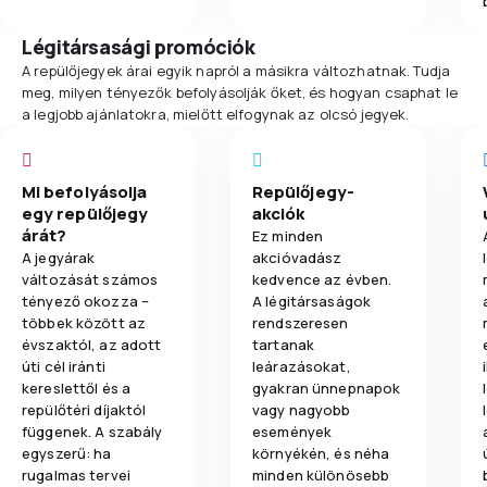
Légitársasági promóciók
A repülőjegyek árai egyik napról a másikra változhatnak. Tudja
meg, milyen tényezők befolyásolják őket, és hogyan csaphat le
a legjobb ajánlatokra, mielőtt elfogynak az olcsó jegyek.
Mi befolyásolja
Repülőjegy-
egy repülőjegy
akciók
árát?
Ez minden
A jegyárak
akcióvadász
változását számos
kedvence az évben.
tényező okozza –
A légitársaságok
többek között az
rendszeresen
évszaktól, az adott
tartanak
úti cél iránti
leárazásokat,
kereslettől és a
gyakran ünnepnapok
repülőtéri díjaktól
vagy nagyobb
függenek. A szabály
események
egyszerű: ha
környékén, és néha
rugalmas tervei
minden különösebb