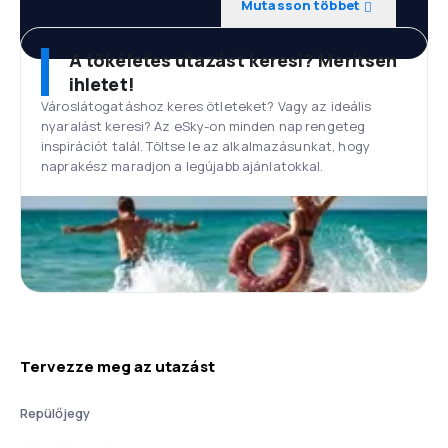
Mutasson többet
A tökéletes utazást keresi? Merítsen
ihletet!
Városlátogatáshoz keres ötleteket? Vagy az ideális
nyaralást keresi? Az eSky-on minden nap rengeteg
inspirációt talál. Töltse le az alkalmazásunkat, hogy
naprakész maradjon a legújabb ajánlatokkal.
Tervezze meg az utazást
Repülőjegy