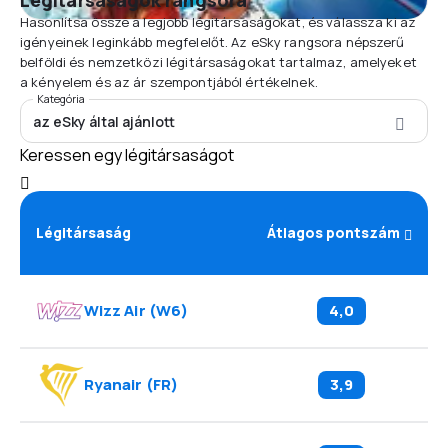
Légitársaságok rangsora
Hasonlítsa össze a legjobb légitársaságokat, és válassza ki az
igényeinek leginkább megfelelőt. Az eSky rangsora népszerű
belföldi és nemzetközi légitársaságokat tartalmaz, amelyeket
a kényelem és az ár szempontjából értékelnek.
Kategória
az eSky által ajánlott
Keressen egy légitársaságot
Légitársaság
Átlagos pontszám
Wizz Air
(
W6
)
4,0
Ryanair
(
FR
)
3,9