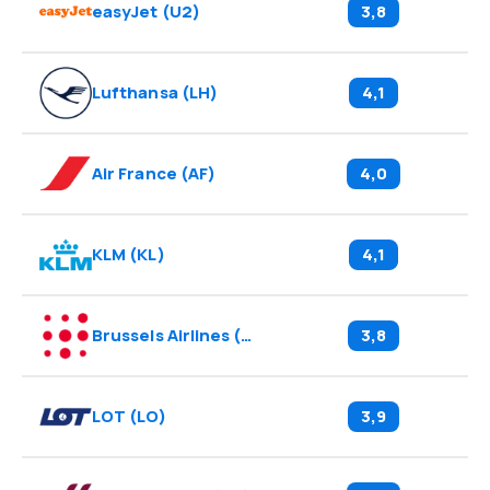
easyJet
(
U2
)
3,8
Lufthansa
(
LH
)
4,1
Air France
(
AF
)
4,0
KLM
(
KL
)
4,1
Brussels Airlines
(
SN
)
3,8
LOT
(
LO
)
3,9