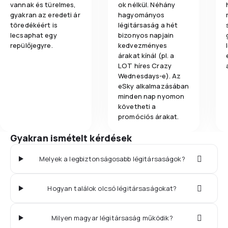
vannak és türelmes,
ok nélkül. Néhány
gyakran az eredeti ár
hagyományos
töredékéért is
légitársaság a hét
lecsaphat egy
bizonyos napjain
repülőjegyre.
kedvezményes
árakat kínál (pl. a
LOT híres Crazy
Wednesdays-e). Az
eSky alkalmazásában
minden nap nyomon
követheti a
promóciós árakat.
Gyakran ismételt kérdések
Melyek a legbiztonságosabb légitársaságok?
Hogyan találok olcsó légitársaságokat?
Milyen magyar légitársaság működik?