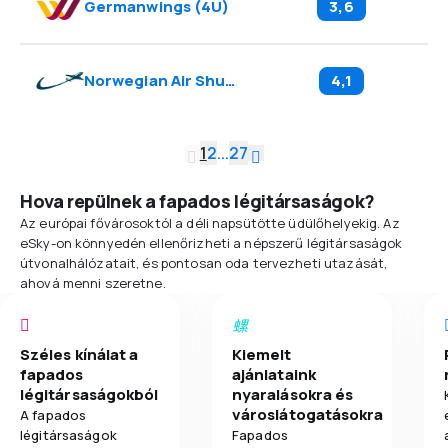
Germanwings
(
4U
)
3,6
Norwegian Air Shuttle
(
DY
)
4,1
1
2
...
27
Hova repülnek a fapados légitársaságok?
Az európai fővárosoktól a déli napsütötte üdülőhelyekig. Az
eSky-on könnyedén ellenőrizheti a népszerű légitársaságok
útvonalhálózatait, és pontosan oda tervezheti utazását,
ahová menni szeretne.
Széles kínálat a
Kiemelt
fapados
ajánlataink
légitársaságokból
nyaralásokra és
városlátogatásokra
A fapados
légitársaságok
Fapados