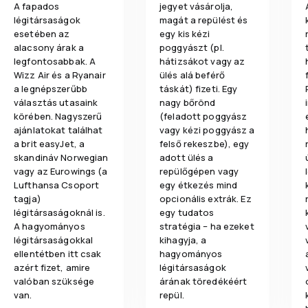
A fapados
jegyet vásárolja,
légitársaságok
magát a repülést és
esetében az
egy kis kézi
alacsony árak a
poggyászt (pl.
legfontosabbak. A
hátizsákot vagy az
Wizz Air és a Ryanair
ülés alá beférő
a legnépszerűbb
táskát) fizeti. Egy
választás utasaink
nagy bőrönd
körében. Nagyszerű
(feladott poggyász
ajánlatokat találhat
vagy kézi poggyász a
a brit easyJet, a
felső rekeszbe), egy
skandináv Norwegian
adott ülés a
vagy az Eurowings (a
repülőgépen vagy
Lufthansa Csoport
egy étkezés mind
tagja)
opcionális extrák. Ez
légitársaságoknál is.
egy tudatos
A hagyományos
stratégia – ha ezeket
légitársaságokkal
kihagyja, a
ellentétben itt csak
hagyományos
azért fizet, amire
légitársaságok
valóban szüksége
árának töredékéért
van.
repül.