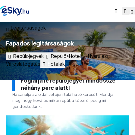
Légitársaságok
Fapados légitársaságok
Repülőjegyek
Repülő+Hotel
Nyaralás
Városlátogatás
Hotelek
Foglalja le repülőjegyét mindössze
néhány perc alatt!
Használja az oldal tetején található keresőt. Mondja
meg, hogy hová és mikor repül, a többiről pedig mi
gondoskodunk.