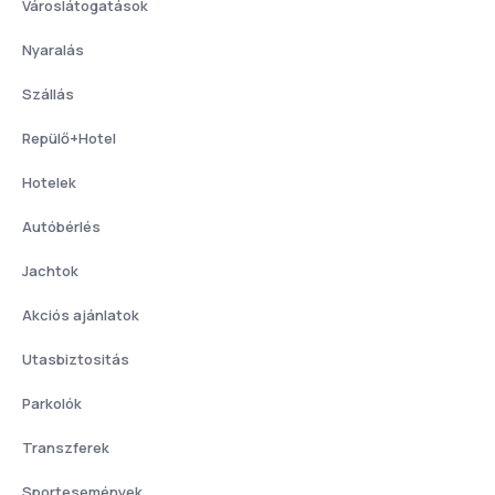
Városlátogatások
Nyaralás
Szállás
Repülő+Hotel
Hotelek
Autóbérlés
Jachtok
Akciós ajánlatok
Utasbiztositás
Parkolók
Transzferek
Sportesemények