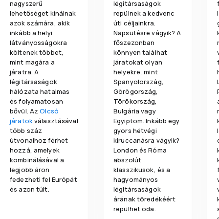
nagyszerű
légitársaságok
lehetőséget kínálnak
repülnek a kedvenc
azok számára, akik
úti céljainkra.
inkább a helyi
Napsütésre vágyik? A
látványosságokra
főszezonban
költenek többet,
könnyen találhat
mint magára a
járatokat olyan
járatra. A
helyekre, mint
légitársaságok
Spanyolország,
hálózata hatalmas
Görögország,
és folyamatosan
Törökország,
bővül. Az
Olcsó
Bulgária vagy
járatok
választásával
Egyiptom. Inkább egy
több száz
gyors hétvégi
útvonalhoz férhet
kiruccanásra vágyik?
hozzá, amelyek
London és Róma
kombinálásával a
abszolút
legjobb áron
klasszikusok, és a
fedezheti fel Európát
hagyományos
és azon túlt.
légitársaságok
árának töredékéért
repülhet oda.