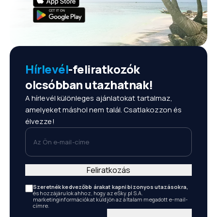
Hírlevél
-feliratkozók
olcsóbban utazhatnak!
A hírlevél különleges ajánlatokat tartalmaz,
amelyeket máshol nem talál. Csatlakozzon és
élvezze!
Az Ön e-mail-címe
Feliratkozás
Szeretnék kedvezőbb árakat kapni bizonyos utazásokra,
és hozzájárulok ahhoz, hogy az eSky.pl S.A.
marketinginformációkat küldjön az általam megadott e-mail-
címre.