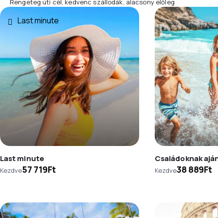
Rengeteg úti cél, kedvenc szállodák, alacsony előleg
Last minute
Last minute
Családoknak aján
57 719Ft
38 889Ft
Kezdve
Kezdve