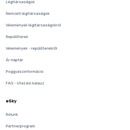
Légitársaságok
Nemzeti légitársaságok
Vélemények légitársaságokról
Repülőterek
Vélemények - repülőterekről
Ár naptár
Poggyászinformáció
FAQ - Utazási kalauz
eSky
Rólunk
Partnerprogram