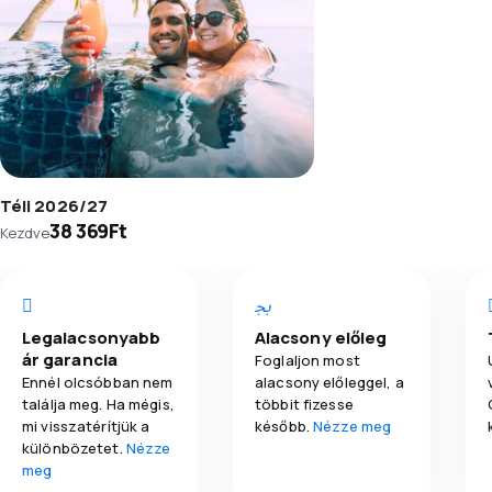
Téli 2026/27
38 369Ft
Kezdve
Legalacsonyabb
Alacsony előleg
ár garancia
Foglaljon most
Ennél olcsóbban nem
alacsony előleggel, a
találja meg. Ha mégis,
többit fizesse
mi visszatérítjük a
később.
Nézze meg
különbözetet.
Nézze
meg