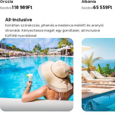
Grúzia
Albánia
118 989Ft
65 559Ft
Kezdve
Kezdve
All-inclusive
Korlátlan szórakozás, pihenés a medence mellett és aranyló
strandok. Kényeztesse magát egy gondtalan, all inclusive
külföldi nyaralással