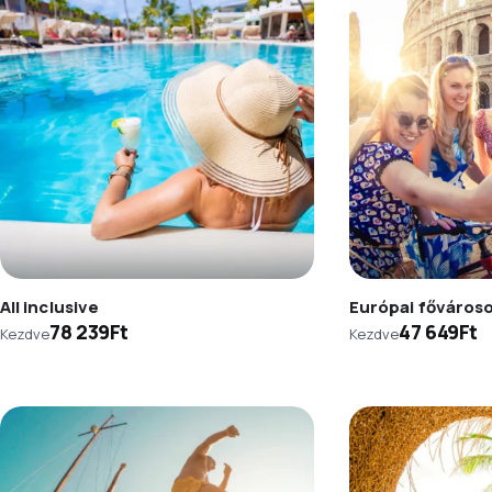
All inclusive
Európai főváros
78 239Ft
47 649Ft
Kezdve
Kezdve