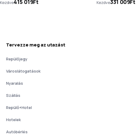
415 019Ft
331 009Ft
Kezdve
Kezdve
Tervezze meg az utazást
Repülőjegy
Városlátogatások
Nyaralás
Szállás
Repülő+Hotel
Hotelek
Autóbérlés