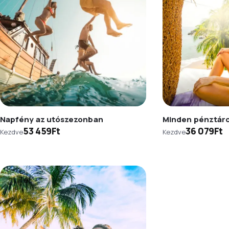
Napfény az utószezonban
Minden pénztár
53 459Ft
36 079Ft
Kezdve
Kezdve
Tél