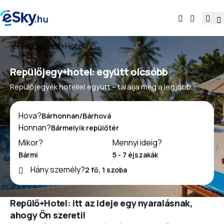
Repülőjárat+Hotel
Repülőjegy+hotel: együtt olcsóbb
Repülőjegyek hotellel együtt – találja meg a legjobb
ajánlatokat
Hova?
Honnan?
Mikor?
Mennyi ideig?
Hány személy?
Repülő+Hotel: itt az ideje egy nyaralásnak,
ahogy Ön szereti!