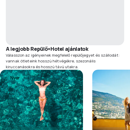
A legjobb Repülő+Hotel ajánlatok
Válasszon az igényeinek megfelelő repülőjegyet és szállodát:
vannak ötleteink hosszú hétvégékre, szezonális
kiruccanásokra és hosszú távú utakra.
Nyár