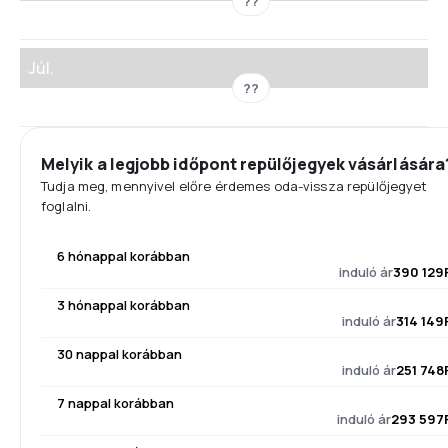
??
Júl.
??
Melyik a legjobb időpont repülőjegyek vásárlására
Tudja meg, mennyivel előre érdemes oda-vissza repülőjegyet
foglalni.
6 hónappal korábban
induló ár
390 129
3 hónappal korábban
induló ár
314 149
30 nappal korábban
induló ár
251 748
7 nappal korábban
induló ár
293 597