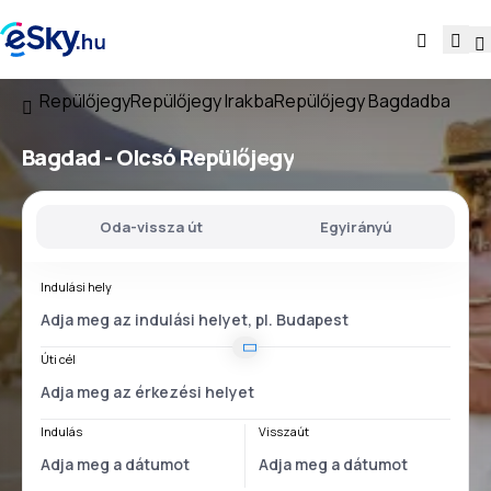
Repülőjegy
Repülőjegy Irakba
Repülőjegy Bagdadba
Bagdad - Olcsó Repülőjegy
Oda-vissza út
Egyirányú
Indulási hely
Úti cél
Indulás
Visszaút