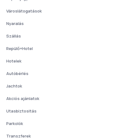
Városlátogatások
Nyaralás
Szállás
Repülő+Hotel
Hotelek
Autóbérlés
Jachtok
Akciós ajánlatok
Utasbiztositás
Parkolók
Transzferek