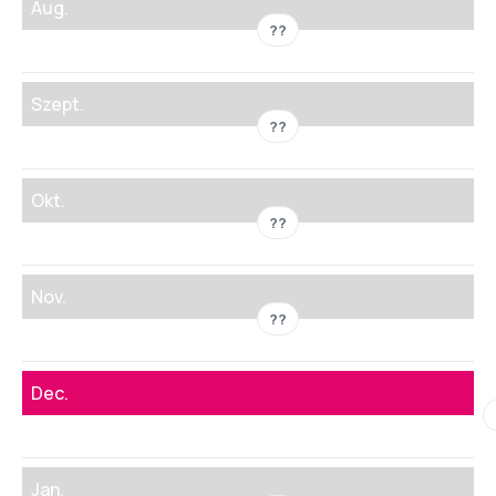
Aug.
??
Szept.
??
Okt.
??
Nov.
??
Dec.
Jan.