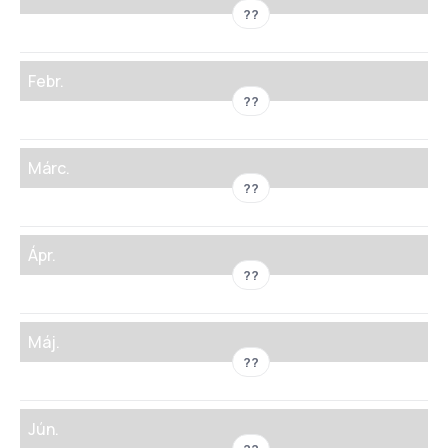
??
Febr.
??
Márc.
??
Ápr.
??
Máj.
??
Jún.