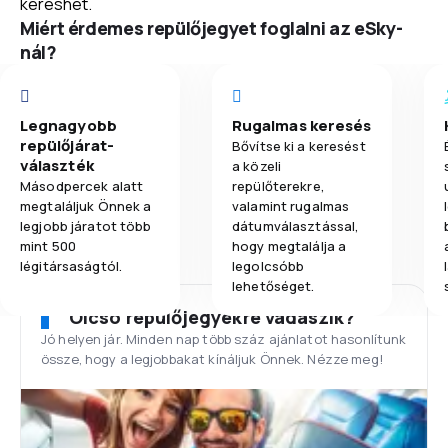
kereshet.
Miért érdemes repülőjegyet foglalni az eSky-
nál?
Legnagyobb
Rugalmas keresés
repülőjárat-
Bővítse ki a keresést
választék
a közeli
Másodpercek alatt
repülőterekre,
megtaláljuk Önnek a
valamint rugalmas
legjobb járatot több
dátumválasztással,
mint 500
hogy megtalálja a
légitársaságtól.
legolcsóbb
lehetőséget.
Olcsó repülőjegyekre vadászik?
Jó helyen jár. Minden nap több száz ajánlatot hasonlítunk
össze, hogy a legjobbakat kínáljuk Önnek. Nézze meg!