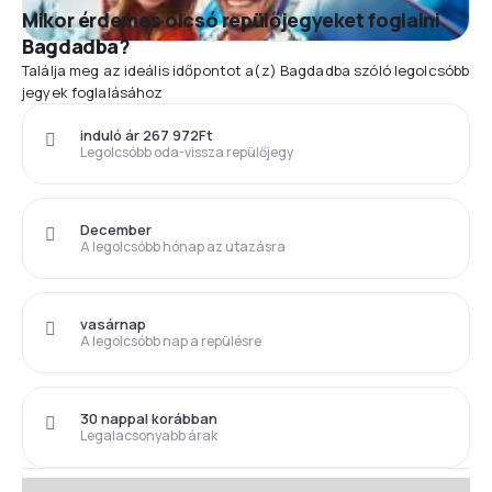
Mikor érdemes olcsó repülőjegyeket foglalni
Bagdadba?
Találja meg az ideális időpontot a(z) Bagdadba szóló legolcsóbb
jegyek foglalásához
induló ár 267 972Ft
Legolcsóbb oda-vissza repülőjegy
December
A legolcsóbb hónap az utazásra
vasárnap
A legolcsóbb nap a repülésre
30 nappal korábban
Legalacsonyabb árak