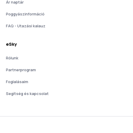
Ár naptár
Poggyászinformáció
FAQ - Utazási kalauz
eSky
Rólunk
Partnerprogram
Foglalásaim
Segítség és kapcsolat