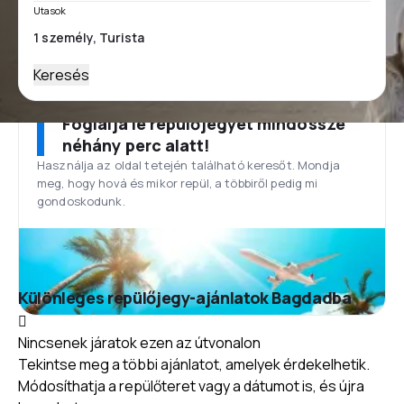
Utasok
Keresés
Foglalja le repülőjegyét mindössze
néhány perc alatt!
Használja az oldal tetején található keresőt. Mondja
meg, hogy hová és mikor repül, a többiről pedig mi
gondoskodunk.
Különleges repülőjegy-ajánlatok Bagdadba
Nincsenek járatok ezen az útvonalon
Tekintse meg a többi ajánlatot, amelyek érdekelhetik.
Módosíthatja a repülőteret vagy a dátumot is, és újra