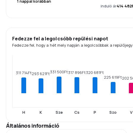
1 nappal korábban
induló ár
414 482
Fedezze fel a legolcsóbb repülési napot
Fedezze fel, hogy a hét mely napján a legolcsóbbak a repülőjegy
331 500Ft
320 681Ft
317 896Ft
311 714Ft
293 621Ft
225 619Ft
202 5
H
K
Sze
Cs
P
Szo
V
Általános információ