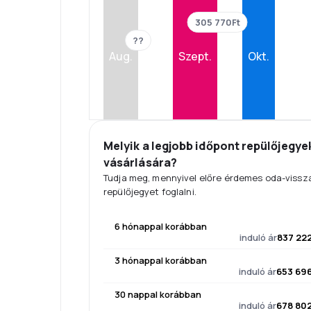
305 770Ft
??
Aug.
Szept.
Okt.
Melyik a legjobb időpont repülőjegye
vásárlására?
Tudja meg, mennyivel előre érdemes oda-vissz
repülőjegyet foglalni.
6 hónappal korábban
induló ár
837 222
3 hónappal korábban
induló ár
653 696
30 nappal korábban
induló ár
678 802