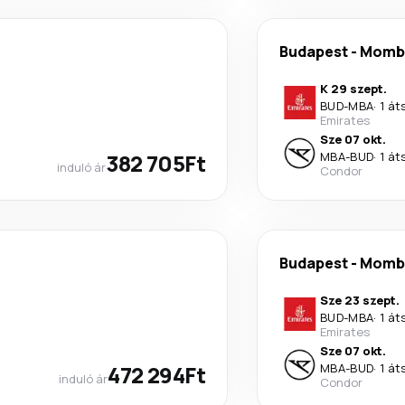
Budapest
-
Momb
K 29 szept.
BUD
-
MBA
·
1 át
Emirates
Sze 07 okt.
382 705Ft
MBA
-
BUD
·
1 át
induló ár
Condor
Budapest
-
Momb
Sze 23 szept.
BUD
-
MBA
·
1 át
Emirates
Sze 07 okt.
472 294Ft
MBA
-
BUD
·
1 át
induló ár
Condor