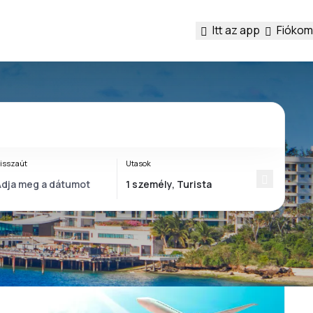
Itt az app
Fiókom
isszaút
Utasok