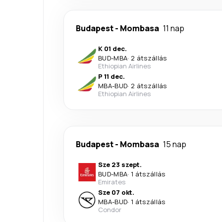
Budapest
-
Mombasa
11 nap
K 01 dec.
BUD
-
MBA
·
2 átszállás
Ethiopian Airlines
P 11 dec.
MBA
-
BUD
·
2 átszállás
Ethiopian Airlines
Budapest
-
Mombasa
15 nap
Sze 23 szept.
BUD
-
MBA
·
1 átszállás
Emirates
Sze 07 okt.
MBA
-
BUD
·
1 átszállás
Condor