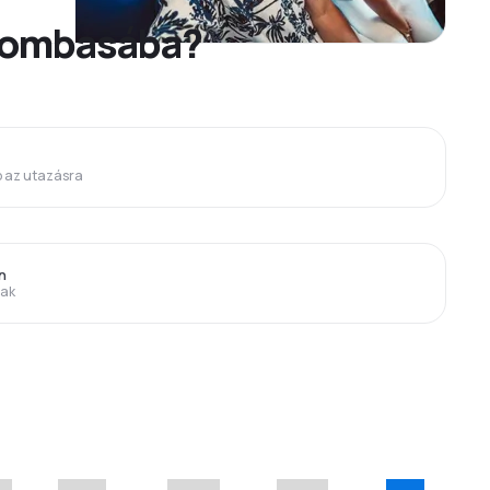
 Mombasába?
p az utazásra
n
rak