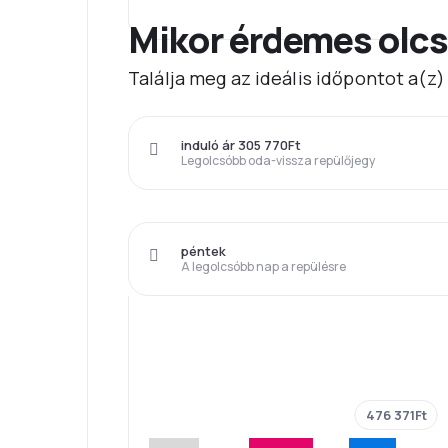
Mikor érdemes olcs
Találja meg az ideális időpontot a(
induló ár 305 770Ft
Legolcsóbb oda-vissza repülőjegy
péntek
A legolcsóbb nap a repülésre
476 371Ft