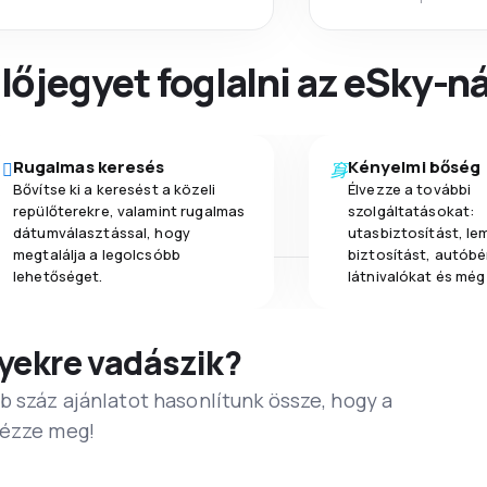
őjegyet foglalni az eSky-ná
Rugalmas keresés
Kényelmi bőség
Bővítse ki a keresést a közeli
Élvezze a további
repülőterekre, valamint rugalmas
szolgáltatásokat:
dátumválasztással, hogy
utasbiztosítást, l
megtalálja a legolcsóbb
biztosítást, autóbér
lehetőséget.
látnivalókat és még
yekre vadászik?
b száz ajánlatot hasonlítunk össze, hogy a
Nézze meg!