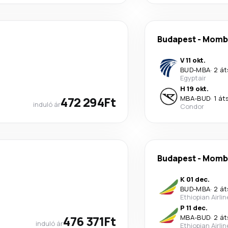
Budapest
-
Momb
V 11 okt.
BUD
-
MBA
·
2 át
Egyptair
H 19 okt.
472 294Ft
MBA
-
BUD
·
1 át
induló ár
Condor
Budapest
-
Momb
K 01 dec.
BUD
-
MBA
·
2 át
Ethiopian Airli
P 11 dec.
476 371Ft
MBA
-
BUD
·
2 át
induló ár
Ethiopian Airli