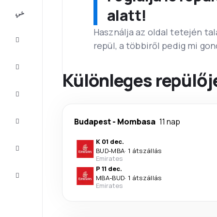
All-
alatt!
inclusive
Használja az oldal tetején ta
Városlátogatások
repül, a többiről pedig mi go
Szállás
Különleges repülő
Ajánlatok
Fejezze
Budapest
-
Mombasa
11 nap
be az
utat
K 01 dec.
Inspiráció
BUD
-
MBA
·
1 átszállás
és tippek
Emirates
P 11 dec.
Ügyfélszolgálat
MBA
-
BUD
·
1 átszállás
Emirates