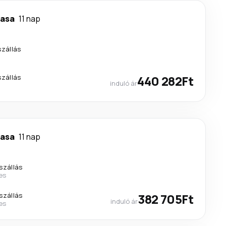
asa
11 nap
szállás
szállás
440 282Ft
induló ár
asa
11 nap
szállás
nes
szállás
382 705Ft
induló ár
nes