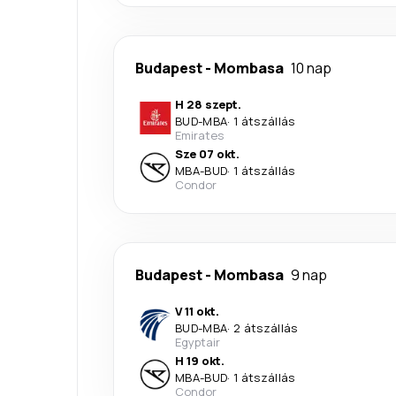
Budapest
-
Mombasa
10 nap
H 28 szept.
BUD
-
MBA
·
1 átszállás
Emirates
Sze 07 okt.
MBA
-
BUD
·
1 átszállás
Condor
Budapest
-
Mombasa
9 nap
V 11 okt.
BUD
-
MBA
·
2 átszállás
Egyptair
H 19 okt.
MBA
-
BUD
·
1 átszállás
Condor