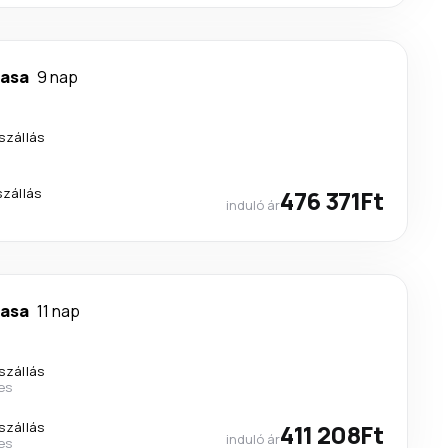
asa
9 nap
szállás
szállás
476 371Ft
induló ár
asa
11 nap
szállás
nes
szállás
411 208Ft
induló ár
nes