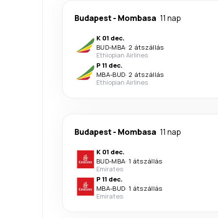
Budapest
-
Mombasa
11 nap
K 01 dec.
BUD
-
MBA
·
2 átszállás
Ethiopian Airlines
P 11 dec.
MBA
-
BUD
·
2 átszállás
Ethiopian Airlines
Budapest
-
Mombasa
11 nap
K 01 dec.
BUD
-
MBA
·
1 átszállás
Emirates
P 11 dec.
MBA
-
BUD
·
1 átszállás
Emirates