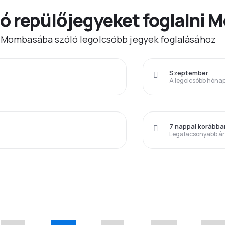
ó repülőjegyeket foglalni
z) Mombasába szóló legolcsóbb jegyek foglalásához
Szeptember
A legolcsóbb hóna
7 nappal korábba
Legalacsonyabb á