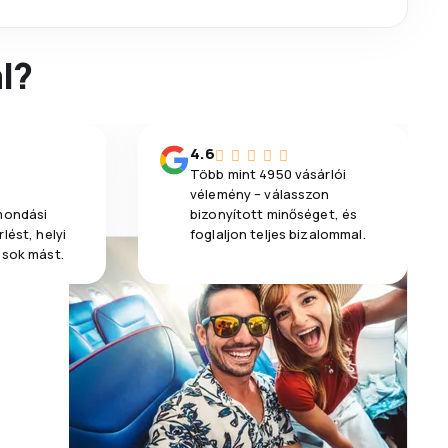
l?
4.6
Több mint 4950 vásárlói
vélemény – válasszon
emondási
bizonyított minőséget, és
lést, helyi
foglaljon teljes bizalommal.
 sok mást.