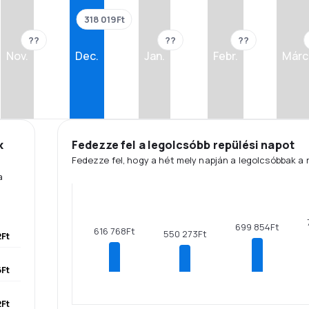
318 019Ft
??
??
??
Nov.
Dec.
Jan.
Febr.
Márc
k
Fedezze fel a legolcsóbb repülési napot
Fedezze fel, hogy a hét mely napján a legolcsóbbak a 
a
699 854Ft
616 768Ft
550 273Ft
Ft
Ft
Ft