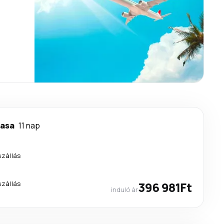
asa
11 nap
szállás
szállás
396 981Ft
induló ár