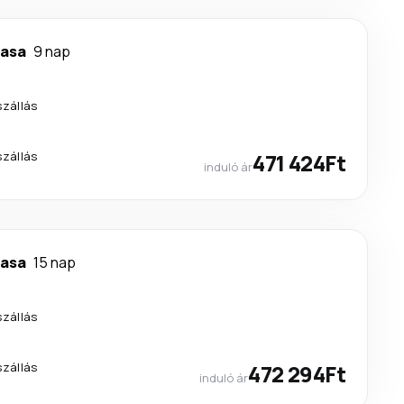
asa
9 nap
szállás
szállás
471 424Ft
induló ár
asa
15 nap
szállás
szállás
472 294Ft
induló ár