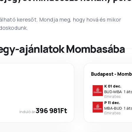
lálható keresőt. Mondja meg, hogy hová és mikor
ndoskodunk.
jegy-ajánlatok Mombasába
Budapest
-
Momb
K 01 dec.
BUD
-
MBA
·
1 át
Emirates
P 11 dec.
396 981Ft
MBA
-
BUD
·
1 át
induló ár
Emirates