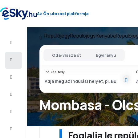
Az Ön utazási platformja
Repülőjegy
Repülőjegy Kenyába
Repülője
Repülő+Hotel
Oda-vissza út
Egyirányú
Repülőjegy
Indulási hely
Ú
Nyaralás
Nyár
2026
Mombasa - Olc
Téli
2026/27
Last
minute
Foglalja le rep