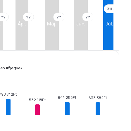
311 343Ft
??
??
??
??
.
Ápr.
Máj.
Jún.
Júl.
repülőjegyek.
798 742Ft
644 255Ft
633 382Ft
532 118Ft