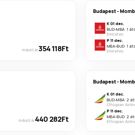
Budapest
-
Momb
K 01 dec.
BUD
-
MBA
·
1 át
Emirates
P 11 dec.
354 118Ft
MBA
-
BUD
·
1 át
induló ár
Emirates
Budapest
-
Momb
K 01 dec.
BUD
-
MBA
·
2 át
Ethiopian Airli
P 11 dec.
440 282Ft
MBA
-
BUD
·
2 át
induló ár
Ethiopian Airli