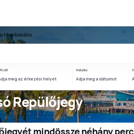
gy Mombasába
ti cél
Indulás
V
só Repülőjegy
ülőjegyét mindössze néhány perc