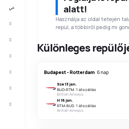
All-
alatt!
inclusive
Használja az oldal tetején ta
Városlátogatások
repül, a többiről pedig mi go
Szállás
Különleges repülőj
Ajánlatok
Fejezze
Budapest
-
Rotterdam
6 nap
be az
utat
Sze 13 jan.
Inspiráció
BUD
-
RTM
·
1 átszállás
és tippek
British Airways
H 18 jan.
Ügyfélszolgálat
RTM
-
BUD
·
1 átszállás
British Airways