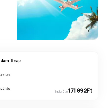
rdam
6 nap
szállás
szállás
171 892Ft
induló ár