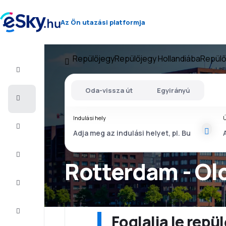
Az Ön utazási platformja
Repülőjegy
Repülőjegy Hollandiába
Repülő
Repülő+Hotel
Oda-vissza út
Egyirányú
Repülőjegy
Indulási hely
Ú
Nyaralás
Nyár
2026
Rotterdam - Ol
Téli
2026/27
Last
minute
Foglalja le rep