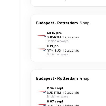
Budapest
-
Rotterdam
6 nap
Cs 14 jan.
BUD
-
RTM
·
1 átszállás
British Airways
K 19 jan.
RTM
-
BUD
·
1 átszállás
British Airways
Budapest
-
Rotterdam
4 nap
P 04 szept.
BUD
-
RTM
·
1 átszállás
British Airways
H 07 szept.
RTM
-
BUD
·
1 átszállás