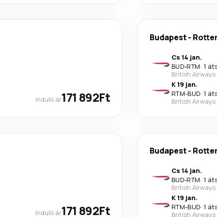
Budapest
-
Rotte
Cs 14 jan.
BUD
-
RTM
·
1 át
British Airways
K 19 jan.
171 892Ft
RTM
-
BUD
·
1 át
induló ár
British Airways
Budapest
-
Rotte
Cs 14 jan.
BUD
-
RTM
·
1 át
British Airways
K 19 jan.
171 892Ft
RTM
-
BUD
·
1 át
induló ár
British Airways