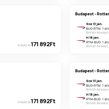
Budapest
-
Rotte
Sze 13 jan.
BUD
-
RTM
·
1 át
British Airways
H 18 jan.
171 892Ft
RTM
-
BUD
·
1 át
induló ár
British Airways
Budapest
-
Rotte
Sze 13 jan.
BUD
-
RTM
·
1 át
British Airways
H 18 jan.
171 892Ft
RTM
-
BUD
·
1 át
induló ár
British Airways