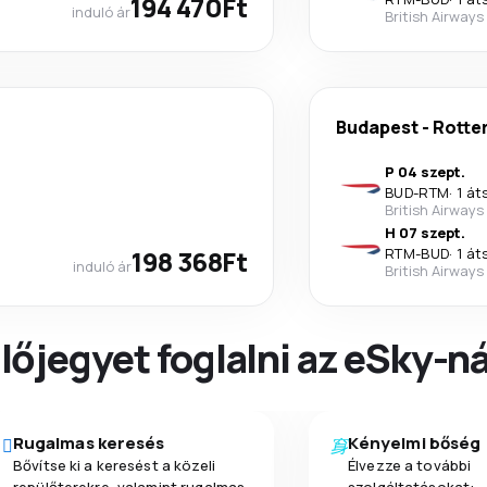
194 470Ft
induló ár
British Airways
Budapest
-
Rotte
P 04 szept.
BUD
-
RTM
·
1 át
British Airways
H 07 szept.
198 368Ft
RTM
-
BUD
·
1 át
induló ár
British Airways
őjegyet foglalni az eSky-ná
Rugalmas keresés
Kényelmi bőség
Bővítse ki a keresést a közeli
Élvezze a további