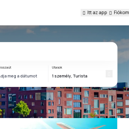
Itt az app
Fiókom
isszaút
Utasok