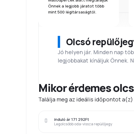
Másodpercek alatt megtaláljuk
Önnek a legjobb járatot több
mint 500 légitársaságtól.
Olcsó repülőjeg
Jó helyen jár. Minden nap töb
legjobbakat kínáljuk Önnek. 
Mikor érdemes olcs
Találja meg az ideális időpontot a(z
induló ár 171 292Ft
Legolcsóbb oda-vissza repülőjegy