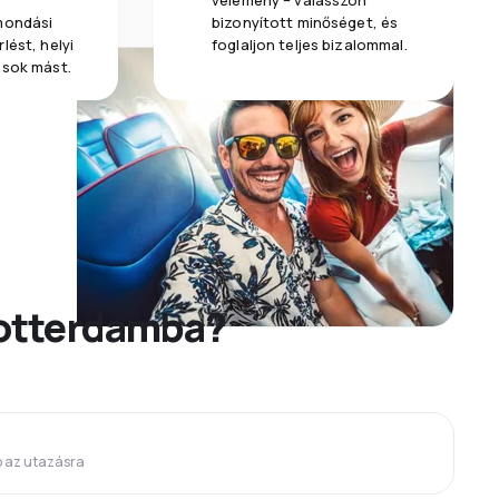
vélemény – válasszon
emondási
bizonyított minőséget, és
lést, helyi
foglaljon teljes bizalommal.
 sok mást.
Rotterdamba?
p az utazásra