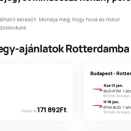
lálható keresőt. Mondja meg, hogy hová és mikor
ndoskodunk.
egy-ajánlatok Rotterdamba
Budapest
-
Rotte
Sze 13 jan.
BUD
-
RTM
·
1 át
British Airways
H 18 jan.
171 892Ft
RTM
-
BUD
·
1 át
induló ár
British Airways