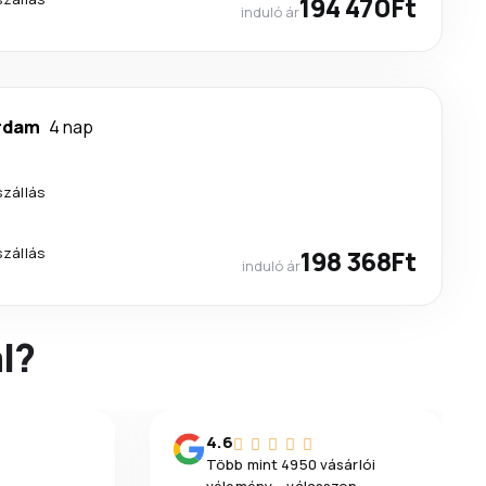
194 470Ft
induló ár
rdam
4 nap
szállás
szállás
198 368Ft
induló ár
l?
4.6
Több mint 4950 vásárlói