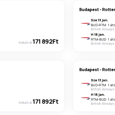
Budapest
-
Rotte
Sze 13 jan.
BUD
-
RTM
·
1 át
British Airways
H 18 jan.
171 892Ft
RTM
-
BUD
·
1 át
induló ár
British Airways
Budapest
-
Rotte
Sze 13 jan.
BUD
-
RTM
·
1 át
British Airways
H 18 jan.
171 892Ft
RTM
-
BUD
·
1 át
induló ár
British Airways