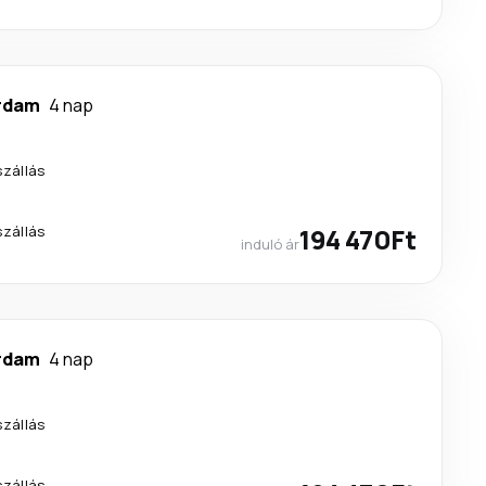
rdam
4 nap
szállás
szállás
194 470Ft
induló ár
rdam
4 nap
szállás
szállás