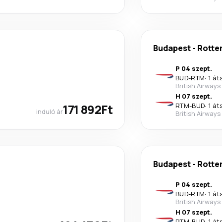
Budapest
-
Rotte
P 04 szept.
BUD
-
RTM
·
1 át
British Airways
H 07 szept.
171 892Ft
RTM
-
BUD
·
1 át
induló ár
British Airways
Budapest
-
Rotte
P 04 szept.
BUD
-
RTM
·
1 át
British Airways
H 07 szept.
RTM
-
BUD
·
1 át