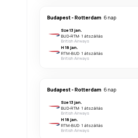
Budapest
-
Rotterdam
6 nap
Sze 13 jan.
BUD
-
RTM
·
1 átszállás
British Airways
H 18 jan.
RTM
-
BUD
·
1 átszállás
British Airways
Budapest
-
Rotterdam
6 nap
Sze 13 jan.
BUD
-
RTM
·
1 átszállás
British Airways
H 18 jan.
RTM
-
BUD
·
1 átszállás
British Airways