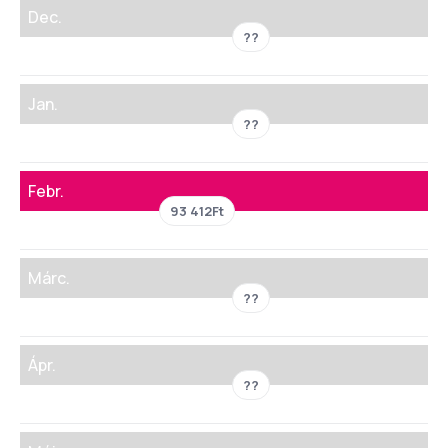
Dec.
??
Jan.
??
Febr.
93 412Ft
Márc.
??
Ápr.
??