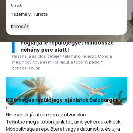
Utasok
Keresés
Foglalja le repülőjegyét mindössze
néhány perc alatt!
Használja az oldal tetején található keresőt. Mondja
meg, hogy hová és mikor repül, a többiről pedig mi
gondoskodunk.
Különleges repülőjegy-ajánlatok Salzburgba
Nincsenek járatok ezen az útvonalon
Tekintse meg a többi ajánlatot, amelyek érdekelhetik.
Módosíthatja a repülőteret vagy a dátumot is, és újra