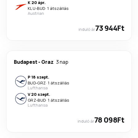
K 20 ápr.
KLU
-
BUD
·
1 átszállás
Austrian
73 944Ft
induló ár
Budapest
-
Graz
3 nap
P 18 szept.
BUD
-
GRZ
·
1 átszállás
Lufthansa
V 20 szept.
GRZ
-
BUD
·
1 átszállás
Lufthansa
78 098Ft
induló ár