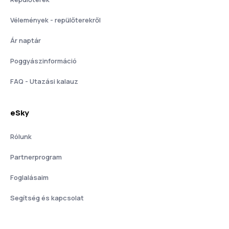
Vélemények - repülőterekről
Ár naptár
Poggyászinformáció
FAQ - Utazási kalauz
eSky
Rólunk
Partnerprogram
Foglalásaim
Segítség és kapcsolat