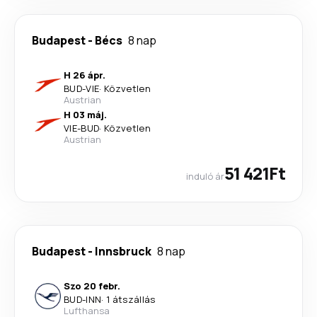
Budapest
-
Bécs
8 nap
H 26 ápr.
BUD
-
VIE
·
Közvetlen
Austrian
H 03 máj.
VIE
-
BUD
·
Közvetlen
Austrian
51 421Ft
induló ár
Budapest
-
Innsbruck
8 nap
Szo 20 febr.
BUD
-
INN
·
1 átszállás
Lufthansa