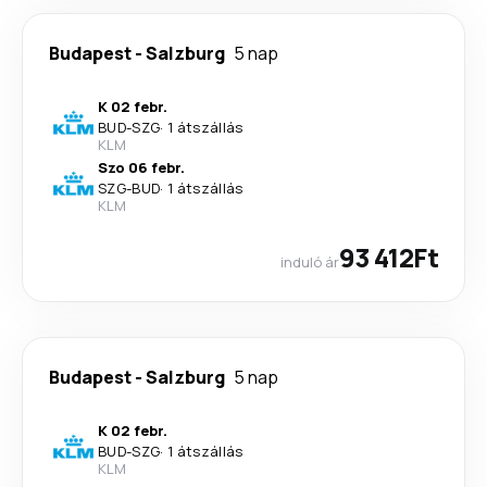
Budapest
-
Salzburg
5 nap
K 02 febr.
BUD
-
SZG
·
1 átszállás
KLM
Szo 06 febr.
SZG
-
BUD
·
1 átszállás
KLM
93 412Ft
induló ár
Budapest
-
Salzburg
5 nap
K 02 febr.
BUD
-
SZG
·
1 átszállás
KLM