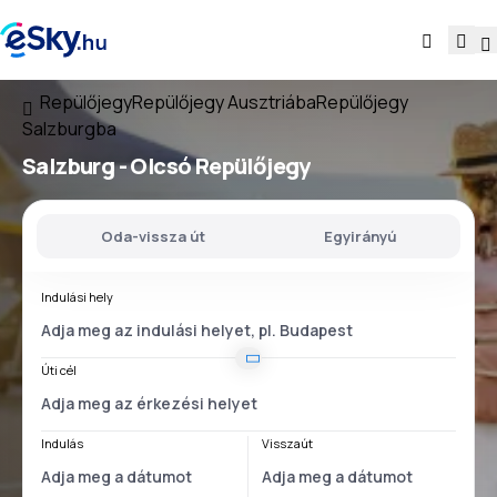
Repülőjegy
Repülőjegy Ausztriába
Repülőjegy
Salzburgba
Salzburg - Olcsó Repülőjegy
Oda-vissza út
Egyirányú
Indulási hely
Úti cél
Indulás
Visszaút