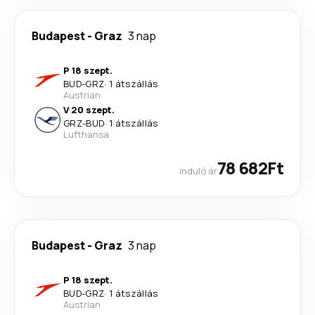
Budapest
-
Graz
3 nap
P 18 szept.
BUD
-
GRZ
·
1 átszállás
Austrian
V 20 szept.
GRZ
-
BUD
·
1 átszállás
Lufthansa
78 682Ft
induló ár
Budapest
-
Graz
3 nap
P 18 szept.
BUD
-
GRZ
·
1 átszállás
Austrian