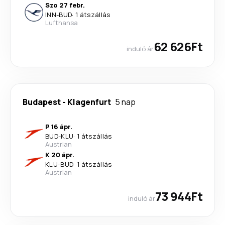
Szo 27 febr.
INN
-
BUD
·
1 átszállás
Lufthansa
62 626Ft
induló ár
Budapest
-
Klagenfurt
5 nap
P 16 ápr.
BUD
-
KLU
·
1 átszállás
Austrian
K 20 ápr.
KLU
-
BUD
·
1 átszállás
Austrian
73 944Ft
induló ár