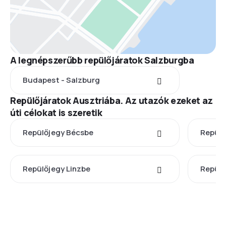
A legnépszerűbb repülőjáratok Salzburgba
Budapest - Salzburg
Repülőjáratok Ausztriába. Az utazók ezeket az
úti célokat is szeretik
Repülőjegy Bécsbe
Repülő
Repülőjegy Linzbe
Repülő