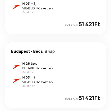
H 03 máj.
VIE
-
BUD
·
Közvetlen
Austrian
51 421Ft
induló ár
Budapest
-
Bécs
8 nap
H 26 ápr.
BUD
-
VIE
·
Közvetlen
Austrian
H 03 máj.
VIE
-
BUD
·
Közvetlen
Austrian
51 421Ft
induló ár