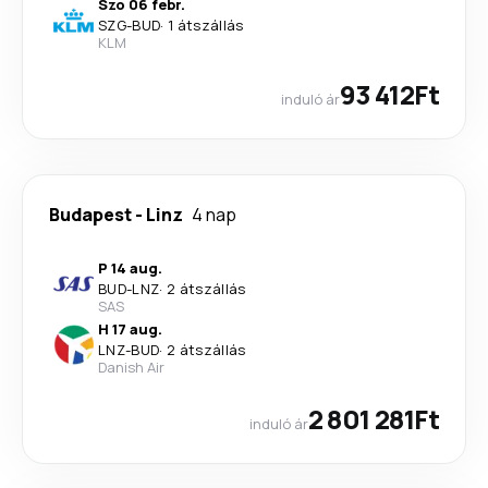
Szo 06 febr.
SZG
-
BUD
·
1 átszállás
KLM
93 412Ft
induló ár
Budapest
-
Linz
4 nap
P 14 aug.
BUD
-
LNZ
·
2 átszállás
SAS
H 17 aug.
LNZ
-
BUD
·
2 átszállás
Danish Air
2 801 281Ft
induló ár