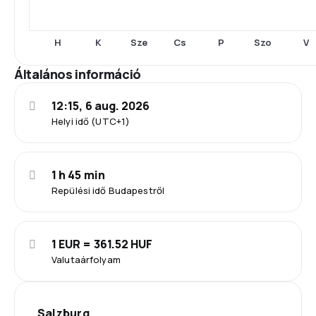
H
K
Sze
Cs
P
Szo
V
Általános információ
12:15, 6 aug. 2026
Helyi idő (UTC+1)
1 h 45 min
Repülési idő Budapestről
1 EUR = 361.52 HUF
Valutaárfolyam
Salzburg