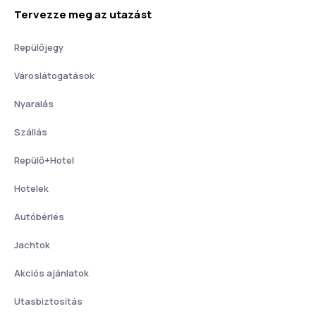
Tervezze meg az utazást
Repülőjegy
Városlátogatások
Nyaralás
Szállás
Repülő+Hotel
Hotelek
Autóbérlés
Jachtok
Akciós ajánlatok
Utasbiztositás