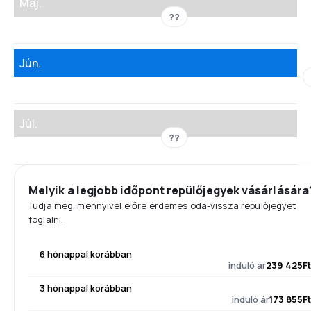
Máj.
??
Jún.
Júl.
??
Melyik a legjobb időpont repülőjegyek vásárlására
Tudja meg, mennyivel előre érdemes oda-vissza repülőjegyet
foglalni.
6 hónappal korábban
induló ár
239 425Ft
3 hónappal korábban
induló ár
173 855Ft