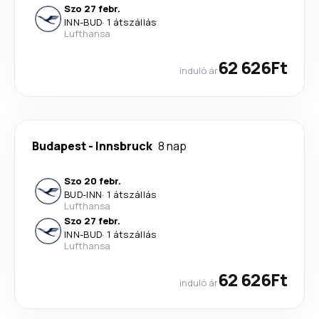
Szo 27 febr.
INN
-
BUD
·
1 átszállás
Lufthansa
62 626Ft
induló ár
Budapest
-
Innsbruck
8 nap
Szo 20 febr.
BUD
-
INN
·
1 átszállás
Lufthansa
Szo 27 febr.
INN
-
BUD
·
1 átszállás
Lufthansa
62 626Ft
induló ár