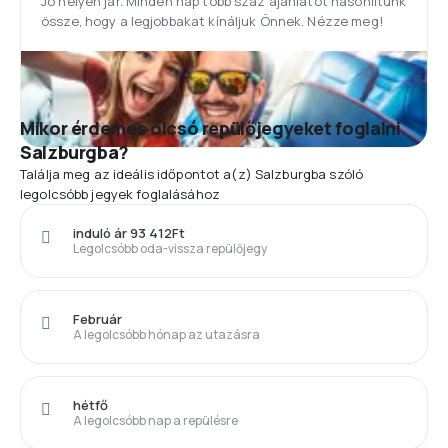
Jó helyen jár. Minden nap több száz ajánlatot hasonlítunk
össze, hogy a legjobbakat kínáljuk Önnek. Nézze meg!
Mikor érdemes olcsó repülőjegyeket foglalni
Salzburgba?
Találja meg az ideális időpontot a(z) Salzburgba szóló
legolcsóbb jegyek foglalásához
induló ár 93 412Ft
Legolcsóbb oda-vissza repülőjegy
Február
A legolcsóbb hónap az utazásra
hétfő
A legolcsóbb nap a repülésre