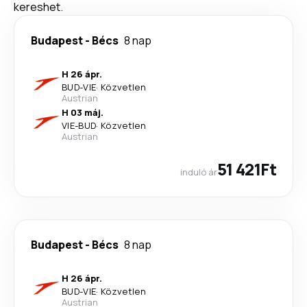
kereshet.
Budapest
-
Bécs
8 nap
H 26 ápr.
BUD
-
VIE
·
Közvetlen
Austrian
H 03 máj.
VIE
-
BUD
·
Közvetlen
Austrian
51 421Ft
induló ár
Budapest
-
Bécs
8 nap
H 26 ápr.
BUD
-
VIE
·
Közvetlen
Austrian