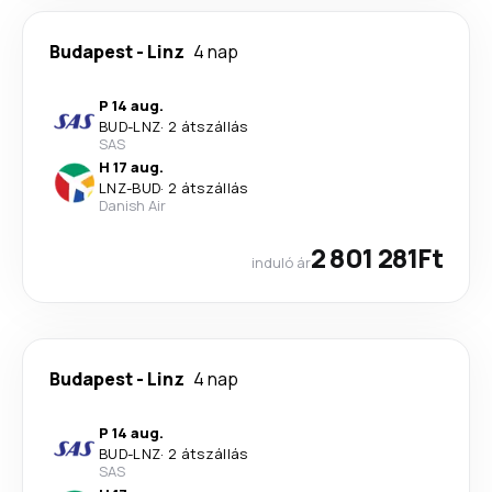
Budapest
-
Linz
4 nap
P 14 aug.
BUD
-
LNZ
·
2 átszállás
SAS
H 17 aug.
LNZ
-
BUD
·
2 átszállás
Danish Air
2 801 281Ft
induló ár
Budapest
-
Linz
4 nap
P 14 aug.
BUD
-
LNZ
·
2 átszállás
SAS