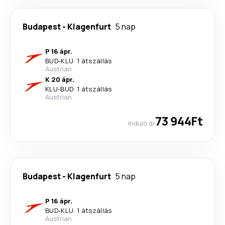
Budapest
-
Klagenfurt
5 nap
P 16 ápr.
BUD
-
KLU
·
1 átszállás
Austrian
K 20 ápr.
KLU
-
BUD
·
1 átszállás
Austrian
73 944Ft
induló ár
Budapest
-
Klagenfurt
5 nap
P 16 ápr.
BUD
-
KLU
·
1 átszállás
Austrian