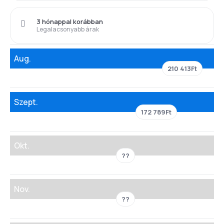
3 hónappal korábban
Legalacsonyabb árak
Aug.
210 413Ft
Szept.
172 789Ft
Okt.
??
Nov.
??