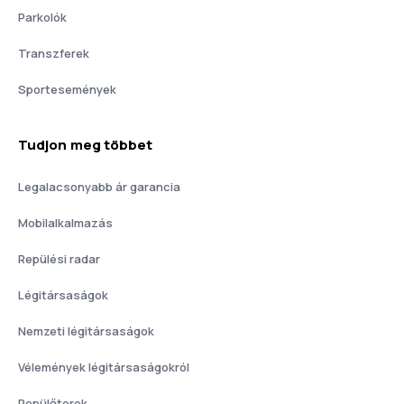
Parkolók
Transzferek
Sportesemények
Tudjon meg többet
Legalacsonyabb ár garancia
Mobilalkalmazás
Repülési radar
Légitársaságok
Nemzeti légitársaságok
Vélemények légitársaságokról
Repülőterek