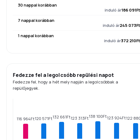
30 nappal korábban
induló ár
186 091Ft
7 nappal korábban
induló ár
245 073Ft
1 nappal korábban
induló ár
372 210Ft
Fedezze fel a legolcsóbb repülési napot
Fedezze fel, hogy a hét mely napján a legolcsóbbak a
repülőjegyek.
138 100Ft
132 661Ft
123 924Ft
123 313Ft
122 88
120 571Ft
116 964Ft