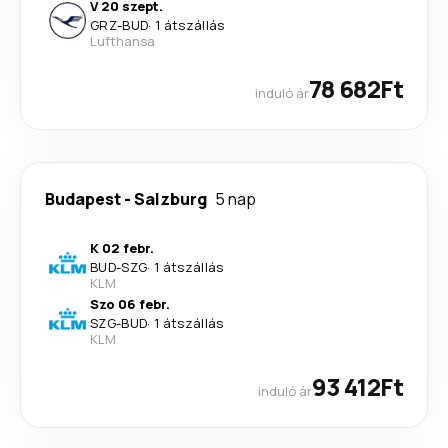
V 20 szept.
GRZ
-
BUD
·
1 átszállás
Lufthansa
78 682Ft
induló ár
Budapest
-
Salzburg
5 nap
K 02 febr.
BUD
-
SZG
·
1 átszállás
KLM
Szo 06 febr.
SZG
-
BUD
·
1 átszállás
KLM
93 412Ft
induló ár