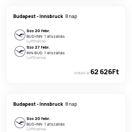
Budapest
-
Innsbruck
8 nap
Szo 20 febr.
BUD
-
INN
·
1 átszállás
Lufthansa
Szo 27 febr.
INN
-
BUD
·
1 átszállás
Lufthansa
62 626Ft
induló ár
Budapest
-
Innsbruck
8 nap
Szo 20 febr.
BUD
-
INN
·
1 átszállás
Lufthansa