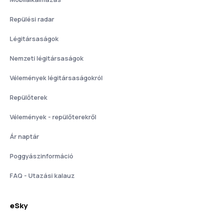
Repülési radar
Légitársaságok
Nemzeti légitársaságok
Vélemények légitársaságokról
Repülőterek
Vélemények - repülőterekről
Ár naptár
Poggyászinformáció
FAQ - Utazási kalauz
eSky