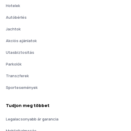
Hotelek
Autóbérlés
Jachtok
Akciós ajánlatok
Utasbiztositás
Parkolók
Transzferek
Sportesemények
Tudjon meg többet
Legalacsonyabb ár garancia
Mobilalkalmazás