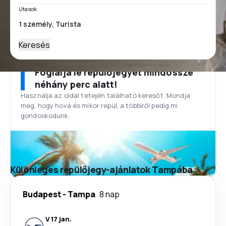
Utasok
Keresés
Foglalja le repülőjegyét mindössze
néhány perc alatt!
Használja az oldal tetején található keresőt. Mondja
meg, hogy hová és mikor repül, a többiről pedig mi
gondoskodunk.
Különleges repülőjegy-ajánlatok Tampába
Budapest
-
Tampa
8 nap
V 17 jan.