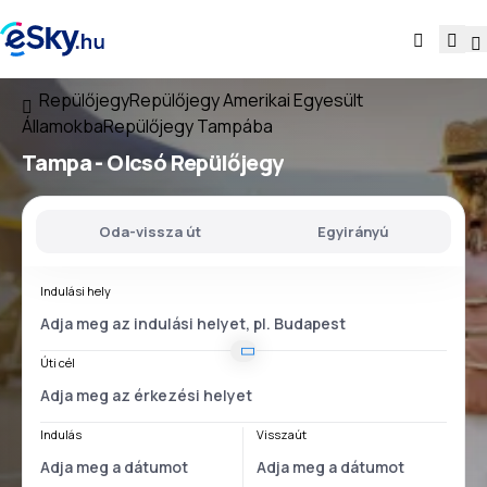
Repülőjegy
Repülőjegy Amerikai Egyesült
Államokba
Repülőjegy Tampába
Tampa - Olcsó Repülőjegy
Oda-vissza út
Egyirányú
Indulási hely
Úti cél
Indulás
Visszaút