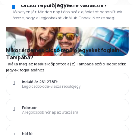
Olcsó repülőjegyekre vadászik?
Jó helyen jár. Minden nap több száz ajánlatot hasonlítunk
össze, hogy a legjobbakat kínáljuk Önnek. Nézze meg!
Mikor érdemes olcsó repülőjegyeket foglalni
Tampába?
Találja meg az ideális időpontot a(z) Tampába szóló legolcsóbb
jegyek foglalásához
induló ár 261 278Ft
Legolcsóbb oda-vissza repülőjegy
Február
A legolcsóbb hónap az utazásra
hétfő