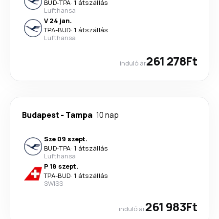
BUD
-
TPA
·
1 átszállás
Lufthansa
V 24 jan.
TPA
-
BUD
·
1 átszállás
Lufthansa
261 278Ft
induló ár
Budapest
-
Tampa
10 nap
Sze 09 szept.
BUD
-
TPA
·
1 átszállás
Lufthansa
P 18 szept.
TPA
-
BUD
·
1 átszállás
SWISS
261 983Ft
induló ár