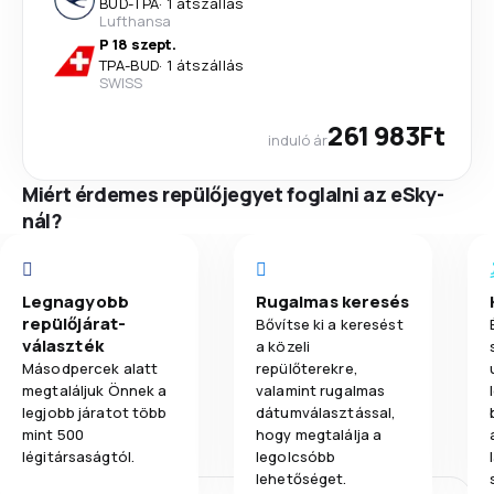
BUD
-
TPA
·
1 átszállás
Lufthansa
P 18 szept.
TPA
-
BUD
·
1 átszállás
SWISS
261 983Ft
induló ár
Miért érdemes repülőjegyet foglalni az eSky-
nál?
Legnagyobb
Rugalmas keresés
repülőjárat-
Bővítse ki a keresést
választék
a közeli
Másodpercek alatt
repülőterekre,
megtaláljuk Önnek a
valamint rugalmas
legjobb járatot több
dátumválasztással,
mint 500
hogy megtalálja a
légitársaságtól.
legolcsóbb
lehetőséget.