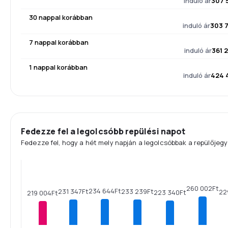
induló ár
307 
30 nappal korábban
induló ár
303 
7 nappal korábban
induló ár
361 
1 nappal korábban
induló ár
424 
Fedezze fel a legolcsóbb repülési napot
Fedezze fel, hogy a hét mely napján a legolcsóbbak a repülőjegy
260 002Ft
234 644Ft
233 239Ft
231 347Ft
22
223 340Ft
219 004Ft