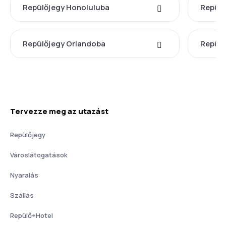
Repülőjegy Honoluluba
Repülő
Repülőjegy Orlandoba
Repülő
Tervezze meg az utazást
Repülőjegy
Városlátogatások
Nyaralás
Szállás
Repülő+Hotel