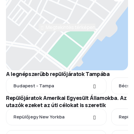
Megtekintés térképen
A legnépszerűbb repülőjáratok Tampába
Budapest - Tampa
Bécs -
Repülőjáratok Amerikai Egyesült Államokba. Az
utazók ezeket az úti célokat is szeretik
Repülőjegy New Yorkba
Repülő