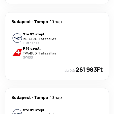
Budapest
-
Tampa
10 nap
Sze 09 szept.
BUD
-
TPA
·
1 átszállás
Lufthansa
P 18 szept.
TPA
-
BUD
·
1 átszállás
SWISS
261 983Ft
induló ár
Budapest
-
Tampa
10 nap
Sze 09 szept.