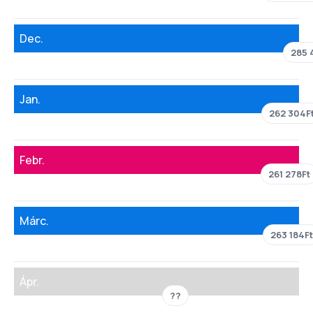
Dec.
285 
Jan.
262 304F
Febr.
261 278Ft
Márc.
263 184Ft
Ápr.
??