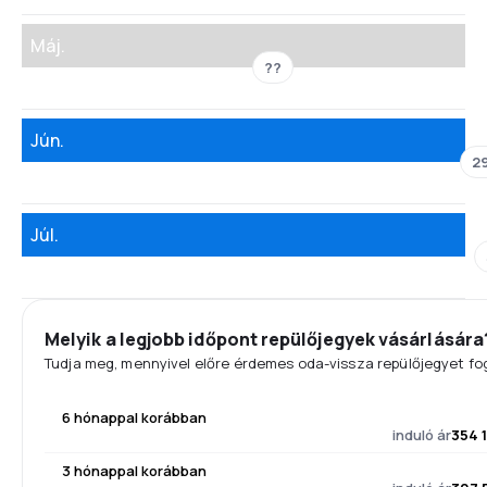
Máj.
??
Jún.
2
Júl.
Melyik a legjobb időpont repülőjegyek vásárlására
Tudja meg, mennyivel előre érdemes oda-vissza repülőjegyet fog
6 hónappal korábban
induló ár
354 
3 hónappal korábban