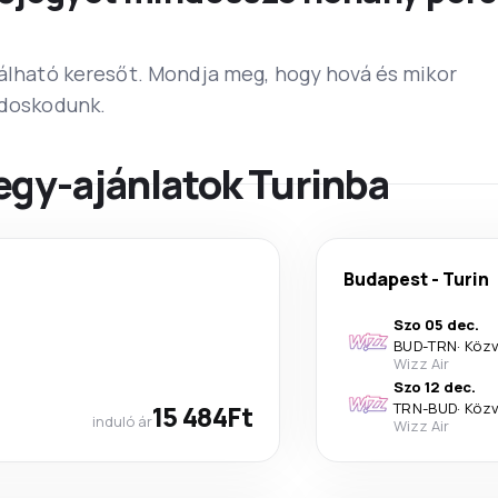
lálható keresőt. Mondja meg, hogy hová és mikor
ndoskodunk.
egy-ajánlatok Turinba
Budapest
-
Turin
Szo 05 dec.
BUD
-
TRN
·
Közv
Wizz Air
Szo 12 dec.
15 484Ft
TRN
-
BUD
·
Közv
induló ár
Wizz Air