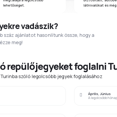
megtalálja a legolcsóbb
biztosítást, autóbér
lehetőséget.
látnivalókat és még
yekre vadászik?
b száz ajánlatot hasonlítunk össze, hogy a
Nézze meg!
ó repülőjegyeket foglalni T
) Turinba szóló legolcsóbb jegyek foglalásához
Április, Június
A legolcsóbb hóna