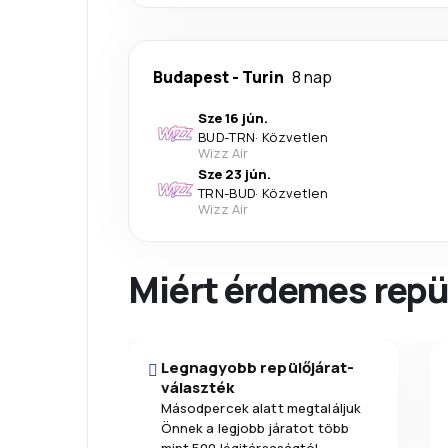
Budapest
-
Turin
8 nap
Sze 16 jún.
BUD
-
TRN
·
Közvetlen
Wizz Air
Sze 23 jún.
TRN
-
BUD
·
Közvetlen
Wizz Air
Miért érdemes repül
Legnagyobb repülőjárat-
választék
Másodpercek alatt megtaláljuk
Önnek a legjobb járatot több