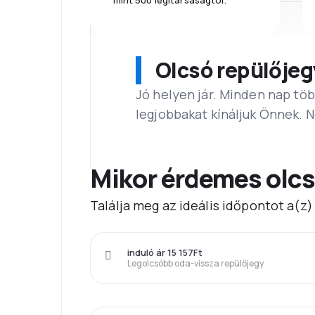
mint 500 légitársaságtól.
Olcsó repülőjeg
Jó helyen jár. Minden nap töb
legjobbakat kínáljuk Önnek. 
Mikor érdemes olcs
Találja meg az ideális időpontot a(z
induló ár 15 157Ft
Legolcsóbb oda-vissza repülőjegy