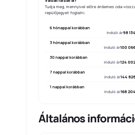
vásárlására?
Tudja meg, mennyivel előre érdemes oda-vissz
repülőjegyet foglalni.
6 hónappal korábban
induló ár
98 13
3 hónappal korábban
induló ár
100 066
30 nappal korábban
induló ár
124 002
7 nappal korábban
induló ár
144 828
1 nappal korábban
induló ár
168 204
Általános informác