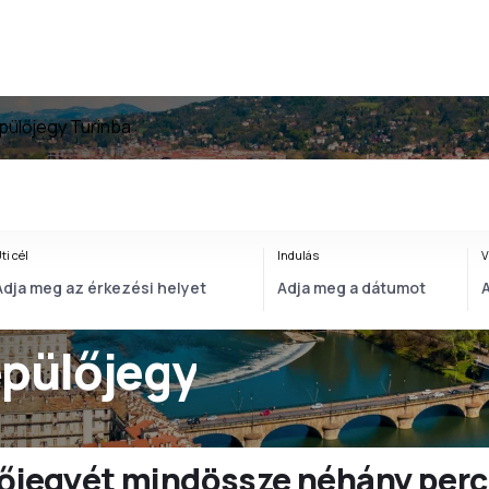
pülőjegy Turinba
ti cél
Indulás
V
epülőjegy
ülőjegyét mindössze néhány perc