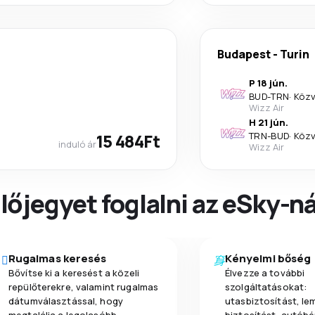
Budapest
-
Turin
P 18 jún.
BUD
-
TRN
·
Közv
Wizz Air
H 21 jún.
15 484Ft
TRN
-
BUD
·
Közv
induló ár
Wizz Air
őjegyet foglalni az eSky-ná
Rugalmas keresés
Kényelmi bőség
Bővítse ki a keresést a közeli
Élvezze a további
repülőterekre, valamint rugalmas
szolgáltatásokat:
dátumválasztással, hogy
utasbiztosítást, l