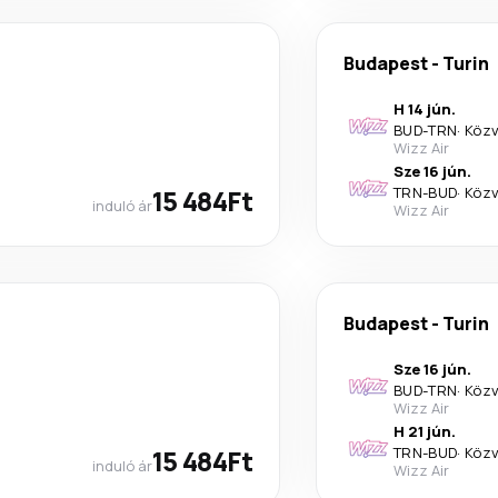
Budapest
-
Turin
H 14 jún.
BUD
-
TRN
·
Közv
Wizz Air
Sze 16 jún.
15 484Ft
TRN
-
BUD
·
Közv
induló ár
Wizz Air
Budapest
-
Turin
Sze 16 jún.
BUD
-
TRN
·
Közv
Wizz Air
H 21 jún.
15 484Ft
TRN
-
BUD
·
Közv
induló ár
Wizz Air