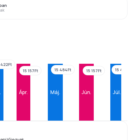
bban
rak
 422Ft
15 484Ft
15 484Ft
15 157Ft
15 157Ft
.
Ápr.
Máj.
Jún.
Júl.
repülőjegyek.