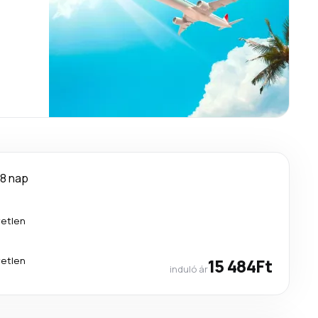
8 nap
etlen
etlen
15 484Ft
induló ár