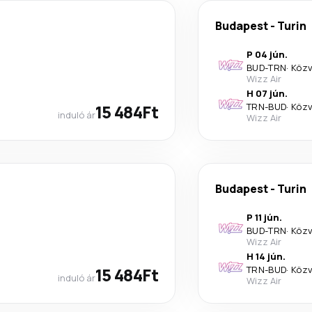
Budapest
-
Turin
P 04 jún.
BUD
-
TRN
·
Közv
Wizz Air
H 07 jún.
15 484Ft
TRN
-
BUD
·
Közv
induló ár
Wizz Air
Budapest
-
Turin
P 11 jún.
BUD
-
TRN
·
Közv
Wizz Air
H 14 jún.
15 484Ft
TRN
-
BUD
·
Közv
induló ár
Wizz Air