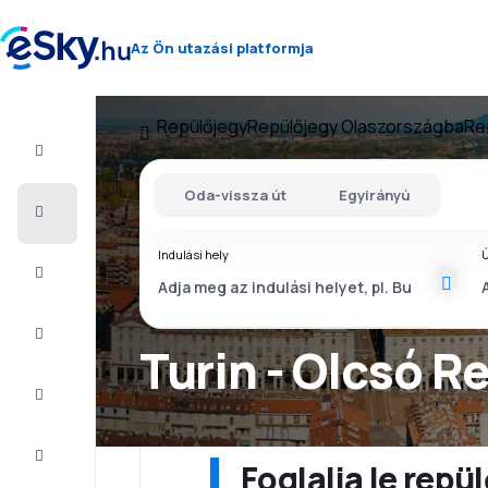
Az Ön utazási platformja
Repülőjegy
Repülőjegy Olaszországba
Re
Repülő+Hotel
Oda-vissza út
Egyirányú
Repülőjegy
Indulási hely
Ú
Nyaralás
Nyár
2026
Turin - Olcsó R
Téli
2026/27
Last
minute
Foglalja le rep