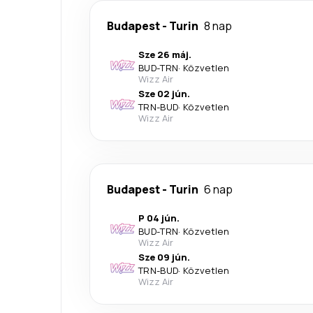
Budapest
-
Turin
8 nap
Sze 26 máj.
BUD
-
TRN
·
Közvetlen
Wizz Air
Sze 02 jún.
TRN
-
BUD
·
Közvetlen
Wizz Air
Budapest
-
Turin
6 nap
P 04 jún.
BUD
-
TRN
·
Közvetlen
Wizz Air
Sze 09 jún.
TRN
-
BUD
·
Közvetlen
Wizz Air