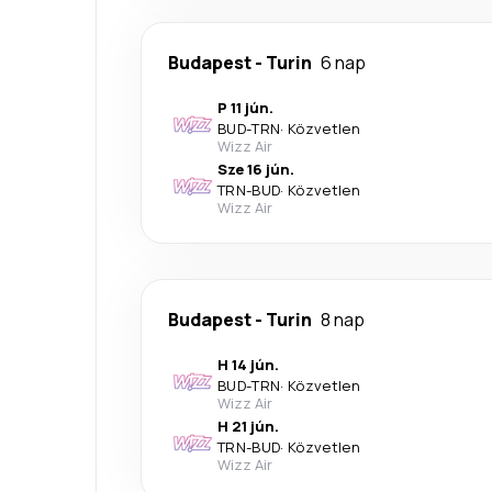
Budapest
-
Turin
6 nap
P 11 jún.
BUD
-
TRN
·
Közvetlen
Wizz Air
Sze 16 jún.
TRN
-
BUD
·
Közvetlen
Wizz Air
Budapest
-
Turin
8 nap
H 14 jún.
BUD
-
TRN
·
Közvetlen
Wizz Air
H 21 jún.
TRN
-
BUD
·
Közvetlen
Wizz Air