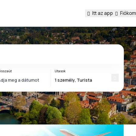
Itt az app
Fiókom
isszaút
Utasok