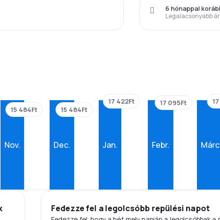
6 hónappal korá
Legalacsonyabb á
17 422Ft
17
17 095Ft
15 484Ft
15 484Ft
Nov.
Dec.
Jan.
Febr.
Márc
k
Fedezze fel a legolcsóbb repülési napot
Fedezze fel, hogy a hét mely napján a legolcsóbbak a 