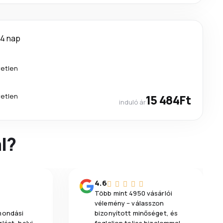
4 nap
etlen
etlen
15 484Ft
induló ár
l?
4.6
Több mint 4950 vásárlói
vélemény – válasszon
emondási
bizonyított minőséget, és