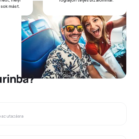
lést, helyi
foglaljon teljes bizalommal.
 sok mást.
urinba?
p az utazásra