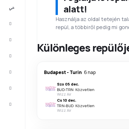
All-
alatt!
inclusive
Használja az oldal tetején ta
Városlátogatások
repül, a többiről pedig mi go
Szállás
Különleges repülőj
Ajánlatok
Fejezze
Budapest
-
Turin
6 nap
be az
utat
Szo 05 dec.
Inspiráció
BUD
-
TRN
·
Közvetlen
és tippek
Wizz Air
Cs 10 dec.
Ügyfélszolgálat
TRN
-
BUD
·
Közvetlen
Wizz Air