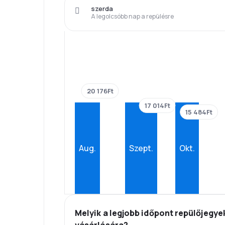
szerda
A legolcsóbb nap a repülésre
20 176Ft
17 014Ft
15 484Ft
Aug.
Szept.
Okt.
Melyik a legjobb időpont repülőjegye