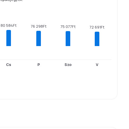
80 584Ft
76 298Ft
75 077Ft
72 691Ft
Cs
P
Szo
V