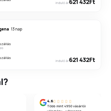
621 432Ft
induló ár
gena
13 nap
szállás
nes
szállás
621 432Ft
induló ár
l?
4.6
Több mint 4950 vásárlói