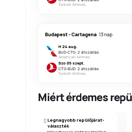
Turkish Airlines
Budapest
-
Cartagena
13 nap
H 24 aug.
BUD
-
CTG
·
2 átszállás
American Airlines
Szo 05 szept.
CTG
-
BUD
·
2 átszállás
Turkish Airlines
Miért érdemes repül
Legnagyobb repülőjárat-
választék