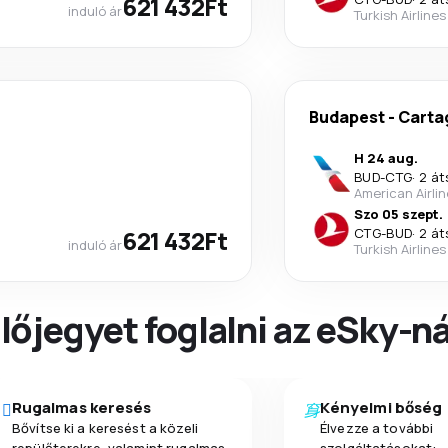
621 432Ft
induló ár
Turkish Airlines
Budapest
-
Carta
H 24 aug.
BUD
-
CTG
·
2 át
American Airli
Szo 05 szept.
621 432Ft
CTG
-
BUD
·
2 át
induló ár
Turkish Airlines
őjegyet foglalni az eSky-ná
Rugalmas keresés
Kényelmi bőség
Bővítse ki a keresést a közeli
Élvezze a további