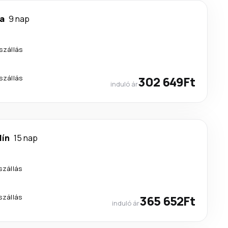
a
9 nap
szállás
szállás
302 649Ft
induló ár
lín
15 nap
szállás
szállás
365 652Ft
induló ár