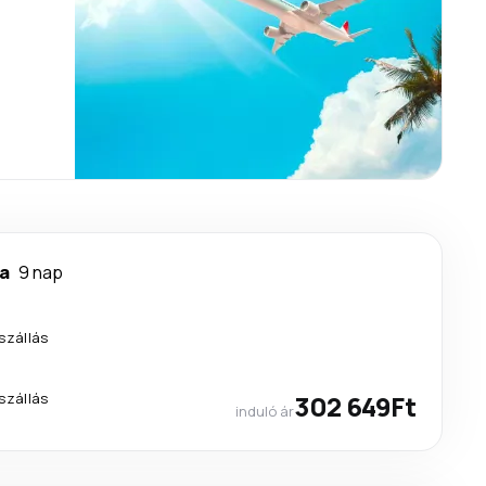
a
9 nap
szállás
szállás
302 649Ft
induló ár