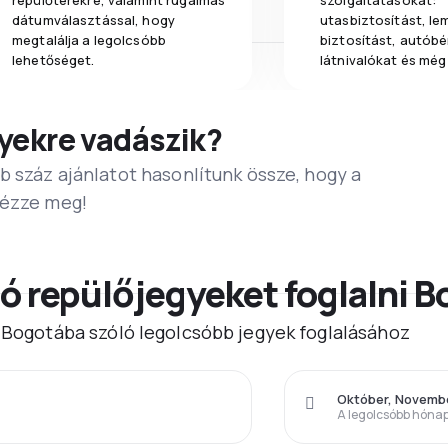
repülőterekre, valamint rugalmas
szolgáltatásokat:
dátumválasztással, hogy
utasbiztosítást, l
megtalálja a legolcsóbb
biztosítást, autóbér
lehetőséget.
látnivalókat és még
yekre vadászik?
b száz ajánlatot hasonlítunk össze, hogy a
Nézze meg!
ó repülőjegyeket foglalni 
) Bogotába szóló legolcsóbb jegyek foglalásához
Október, Novemb
A legolcsóbb hóna