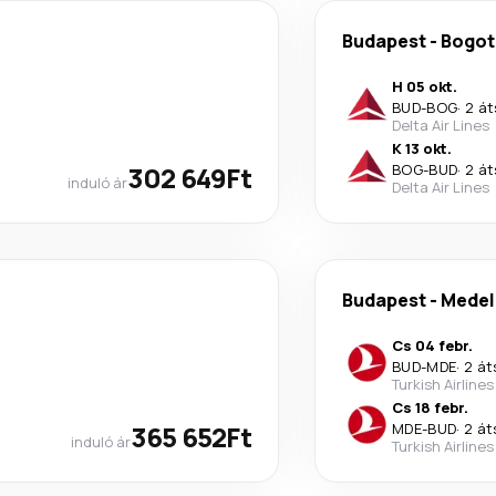
Budapest
-
Bogot
H 05 okt.
BUD
-
BOG
·
2 át
Delta Air Lines
K 13 okt.
302 649Ft
BOG
-
BUD
·
2 át
induló ár
Delta Air Lines
Budapest
-
Medel
Cs 04 febr.
BUD
-
MDE
·
2 át
Turkish Airlines
Cs 18 febr.
365 652Ft
MDE
-
BUD
·
2 át
induló ár
Turkish Airlines