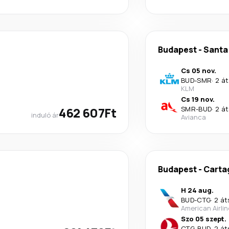
Budapest
-
Santa
Cs 05 nov.
BUD
-
SMR
·
2 át
KLM
Cs 19 nov.
462 607Ft
SMR
-
BUD
·
2 át
induló ár
Avianca
Budapest
-
Carta
H 24 aug.
BUD
-
CTG
·
2 át
American Airli
Szo 05 szept.
CTG
-
BUD
·
2 át