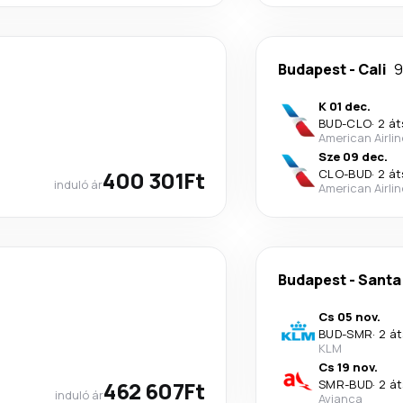
Budapest
-
Cali
9
K 01 dec.
BUD
-
CLO
·
2 át
American Airli
Sze 09 dec.
400 301Ft
CLO
-
BUD
·
2 át
induló ár
American Airli
Budapest
-
Santa
Cs 05 nov.
BUD
-
SMR
·
2 át
KLM
Cs 19 nov.
462 607Ft
SMR
-
BUD
·
2 át
induló ár
Avianca