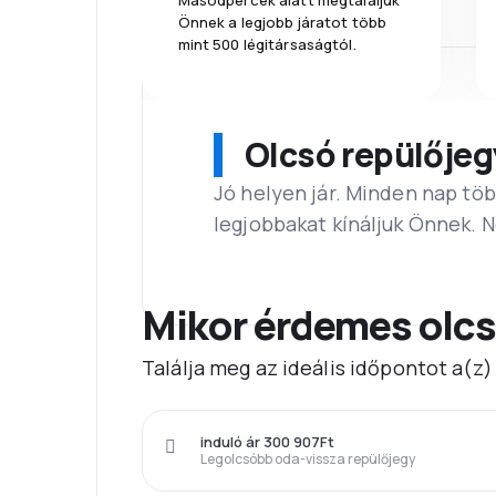
Másodpercek alatt megtaláljuk
Önnek a legjobb járatot több
mint 500 légitársaságtól.
Olcsó repülőjeg
Jó helyen jár. Minden nap töb
legjobbakat kínáljuk Önnek. 
Mikor érdemes olcs
Találja meg az ideális időpontot a(z
induló ár 300 907Ft
Legolcsóbb oda-vissza repülőjegy