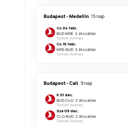
Budapest
-
Medellín
15 nap
Cs 04 febr.
BUD
-
MDE
·
2 átszállás
Turkish Airlines
Cs 18 febr.
MDE
-
BUD
·
2 átszállás
Turkish Airlines
Budapest
-
Cali
9 nap
K 01 dec.
BUD
-
CLO
·
2 átszállás
Turkish Airlines
Sze 09 dec.
CLO
-
BUD
·
2 átszállás
Turkish Airlines