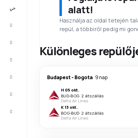
All-
alatt!
inclusive
Használja az oldal tetején ta
Városlátogatások
repül, a többiről pedig mi go
Szállás
Különleges repülőj
Ajánlatok
Fejezze
Budapest
-
Bogota
9 nap
be az
utat
H 05 okt.
Inspiráció
BUD
-
BOG
·
2 átszállás
és tippek
Delta Air Lines
K 13 okt.
Ügyfélszolgálat
BOG
-
BUD
·
2 átszállás
Delta Air Lines