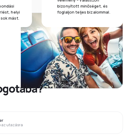
vélemény – válasszon
emondási
bizonyított minőséget, és
lést, helyi
foglaljon teljes bizalommal.
 sok mást.
Bogotába?
er
p az utazásra