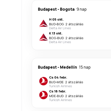
Budapest
-
Bogota
9 nap
H 05 okt.
BUD
-
BOG
·
2 átszállás
Delta Air Lines
K 13 okt.
BOG
-
BUD
·
2 átszállás
Delta Air Lines
Budapest
-
Medellín
15 nap
Cs 04 febr.
BUD
-
MDE
·
2 átszállás
Turkish Airlines
Cs 18 febr.
MDE
-
BUD
·
2 átszállás
Turkish Airlines