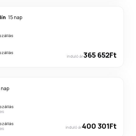
lín
15 nap
szállás
szállás
365 652Ft
induló ár
 nap
szállás
nes
szállás
400 301Ft
induló ár
nes