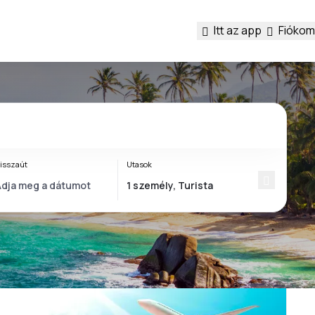
Itt az app
Fiókom
isszaút
Utasok