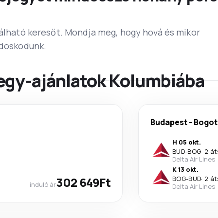
lálható keresőt. Mondja meg, hogy hová és mikor
ndoskodunk.
egy-ajánlatok Kolumbiába
Budapest
-
Bogot
H 05 okt.
BUD
-
BOG
·
2 át
Delta Air Lines
K 13 okt.
302 649Ft
BOG
-
BUD
·
2 át
induló ár
Delta Air Lines