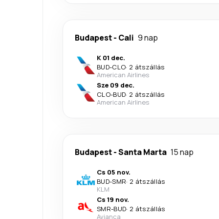
Budapest
-
Cali
9 nap
K 01 dec.
BUD
-
CLO
·
2 átszállás
American Airlines
Sze 09 dec.
CLO
-
BUD
·
2 átszállás
American Airlines
Budapest
-
Santa Marta
15 nap
Cs 05 nov.
BUD
-
SMR
·
2 átszállás
KLM
Cs 19 nov.
SMR
-
BUD
·
2 átszállás
Avianca