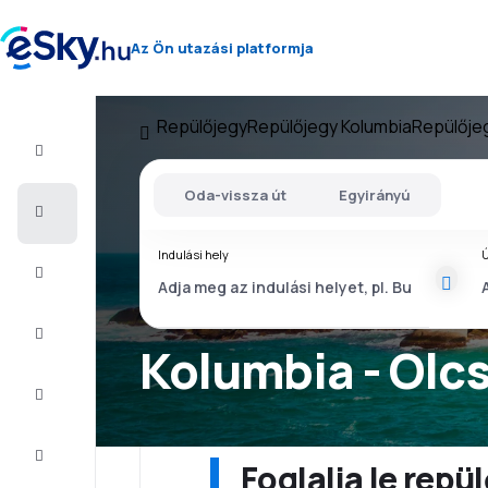
Az Ön utazási platformja
Repülőjegy
Repülőjegy Kolumbia
Repülője
Repülő+Hotel
Oda-vissza út
Egyirányú
Repülőjegy
Indulási hely
Ú
Nyaralás
Nyár
2026
Kolumbia - Olc
Téli
2026/27
Last
minute
Foglalja le rep