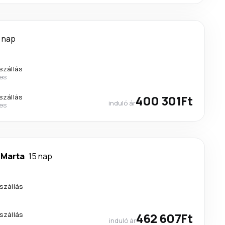
 nap
szállás
nes
szállás
400 301Ft
induló ár
nes
 Marta
15 nap
szállás
szállás
462 607Ft
induló ár