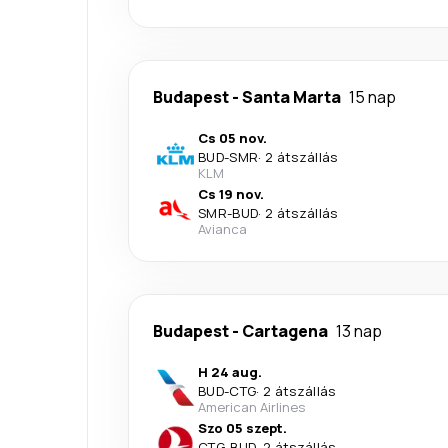
Budapest
-
Santa Marta
15 nap
Cs 05 nov.
BUD
-
SMR
·
2 átszállás
KLM
Cs 19 nov.
SMR
-
BUD
·
2 átszállás
Avianca
Budapest
-
Cartagena
13 nap
H 24 aug.
BUD
-
CTG
·
2 átszállás
American Airlines
Szo 05 szept.
CTG
-
BUD
·
2 átszállás