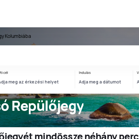
gy Kolumbiába
ti cél
Indulás
V
só Repülőjegy
ülőjegyét mindössze néhány perc