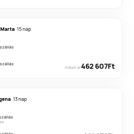
 Marta
15 nap
szállás
szállás
462 607Ft
induló ár
gena
13 nap
szállás
nes
szállás