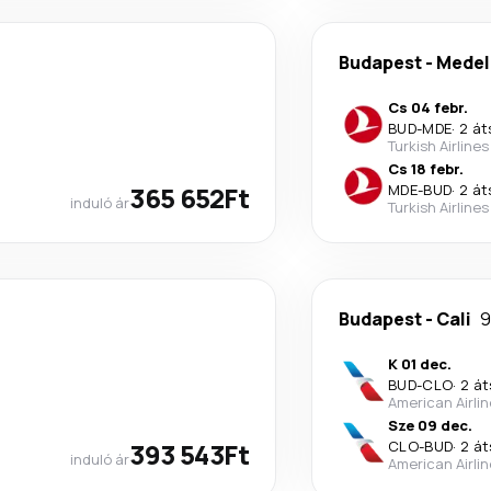
Budapest
-
Medel
Cs 04 febr.
BUD
-
MDE
·
2 át
Turkish Airlines
Cs 18 febr.
365 652Ft
MDE
-
BUD
·
2 át
induló ár
Turkish Airlines
Budapest
-
Cali
9
K 01 dec.
BUD
-
CLO
·
2 át
American Airli
Sze 09 dec.
393 543Ft
CLO
-
BUD
·
2 át
induló ár
American Airli