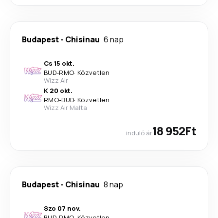
Budapest
-
Chisinau
6 nap
Cs 15 okt.
BUD
-
RMO
·
Közvetlen
Wizz Air
K 20 okt.
RMO
-
BUD
·
Közvetlen
Wizz Air Malta
18 952Ft
induló ár
Budapest
-
Chisinau
8 nap
Szo 07 nov.
BUD
-
RMO
·
Közvetlen