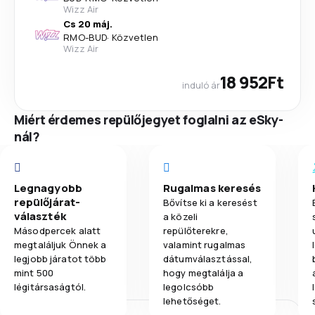
Wizz Air
Cs 20 máj.
RMO
-
BUD
·
Közvetlen
Wizz Air
18 952Ft
induló ár
Miért érdemes repülőjegyet foglalni az eSky-
nál?
Legnagyobb
Rugalmas keresés
repülőjárat-
Bővítse ki a keresést
választék
a közeli
Másodpercek alatt
repülőterekre,
megtaláljuk Önnek a
valamint rugalmas
legjobb járatot több
dátumválasztással,
mint 500
hogy megtalálja a
légitársaságtól.
legolcsóbb
lehetőséget.