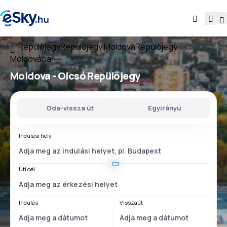
Repülőjegy
Repülőjegy Moldova
Repülőjegy
Moldovába
Moldova - Olcsó Repülőjegy
Oda-vissza út
Egyirányú
Indulási hely
Úti cél
Indulás
Visszaút