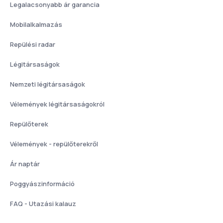
Legalacsonyabb ár garancia
Mobilalkalmazás
Repülési radar
Légitársaságok
Nemzeti légitársaságok
Vélemények légitársaságokról
Repülőterek
Vélemények - repülőterekről
Ár naptár
Poggyászinformáció
FAQ - Utazási kalauz