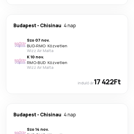
Budapest
-
Chisinau
4 nap
Szo 07 nov.
BUD
-
RMO
·
Közvetlen
Wizz Air Malta
K 10 nov.
RMO
-
BUD
·
Közvetlen
Wizz Air Malta
17 422Ft
induló ár
Budapest
-
Chisinau
4 nap
Szo 14 nov.