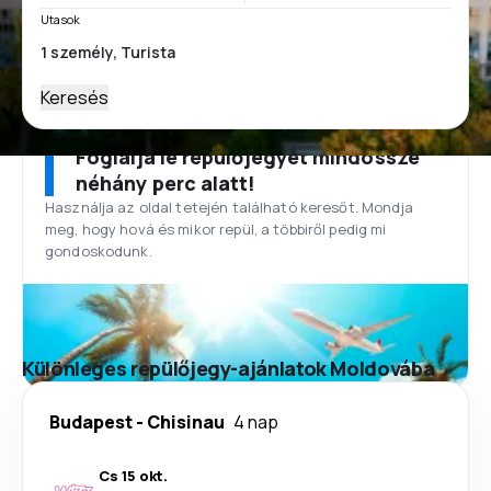
Utasok
Keresés
Foglalja le repülőjegyét mindössze
néhány perc alatt!
Használja az oldal tetején található keresőt. Mondja
meg, hogy hová és mikor repül, a többiről pedig mi
gondoskodunk.
Különleges repülőjegy-ajánlatok Moldovába
Budapest
-
Chisinau
4 nap
Cs 15 okt.