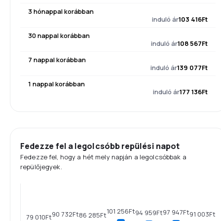
3 hónappal korábban
induló ár
103 416Ft
30 nappal korábban
induló ár
108 567Ft
7 nappal korábban
induló ár
139 077Ft
1 nappal korábban
induló ár
177 136Ft
Fedezze fel a legolcsóbb repülési napot
Fedezze fel, hogy a hét mely napján a legolcsóbbak a
repülőjegyek.
101 256Ft
97 947Ft
94 959Ft
91 003Ft
90 732Ft
86 285Ft
79 010Ft