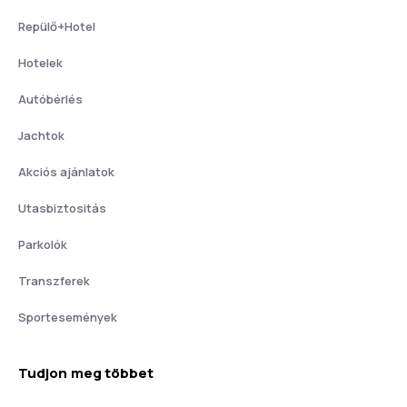
Repülő+Hotel
Hotelek
Autóbérlés
Jachtok
Akciós ajánlatok
Utasbiztositás
Parkolók
Transzferek
Sportesemények
Tudjon meg többet