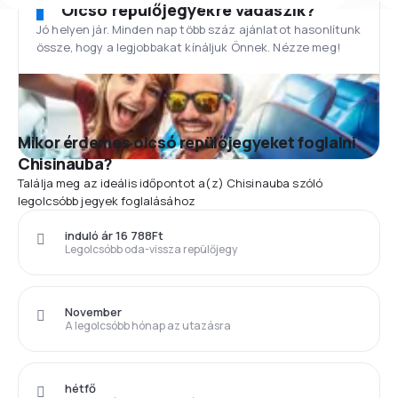
Olcsó repülőjegyekre vadászik?
Jó helyen jár. Minden nap több száz ajánlatot hasonlítunk
össze, hogy a legjobbakat kínáljuk Önnek. Nézze meg!
Mikor érdemes olcsó repülőjegyeket foglalni
Chisinauba?
Találja meg az ideális időpontot a(z) Chisinauba szóló
legolcsóbb jegyek foglalásához
induló ár 16 788Ft
Legolcsóbb oda-vissza repülőjegy
November
A legolcsóbb hónap az utazásra
hétfő