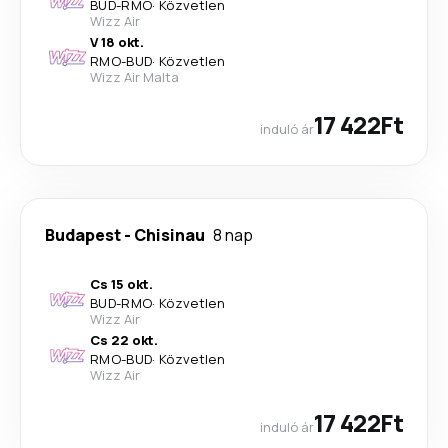
BUD
-
RMO
·
Közvetlen
Wizz Air
V 18 okt.
RMO
-
BUD
·
Közvetlen
Wizz Air Malta
17 422Ft
induló ár
Budapest
-
Chisinau
8 nap
Cs 15 okt.
BUD
-
RMO
·
Közvetlen
Wizz Air
Cs 22 okt.
RMO
-
BUD
·
Közvetlen
Wizz Air
17 422Ft
induló ár