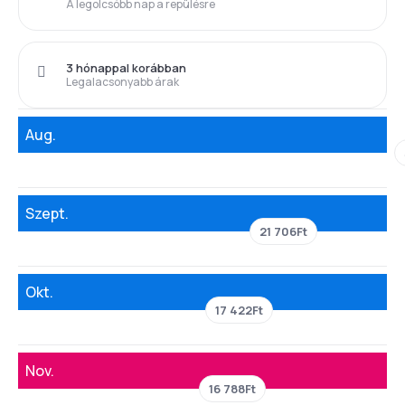
A legolcsóbb nap a repülésre
3 hónappal korábban
Legalacsonyabb árak
Aug.
Szept.
21 706Ft
Okt.
17 422Ft
Nov.
16 788Ft