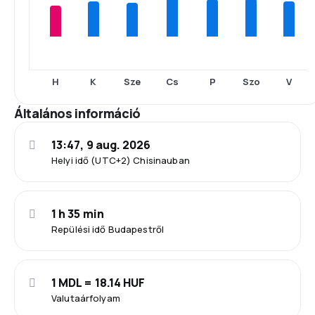
H
K
Sze
Cs
P
Szo
V
Általános információ
13:47, 9 aug. 2026
Helyi idő (UTC+2) Chisinauban
1 h 35 min
Repülési idő Budapestről
1 MDL = 18.14 HUF
Valutaárfolyam