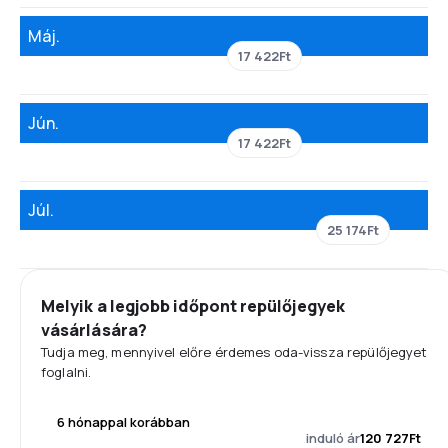
Máj.
17 422Ft
Jún.
17 422Ft
Júl.
25 174Ft
Melyik a legjobb időpont repülőjegyek
vásárlására?
Tudja meg, mennyivel előre érdemes oda-vissza repülőjegyet
foglalni.
6 hónappal korábban
induló ár
120 727Ft