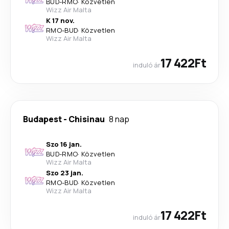
BUD
-
RMO
·
Közvetlen
Wizz Air Malta
K 17 nov.
RMO
-
BUD
·
Közvetlen
Wizz Air Malta
17 422Ft
induló ár
Budapest
-
Chisinau
8 nap
Szo 16 jan.
BUD
-
RMO
·
Közvetlen
Wizz Air Malta
Szo 23 jan.
RMO
-
BUD
·
Közvetlen
Wizz Air Malta
17 422Ft
induló ár