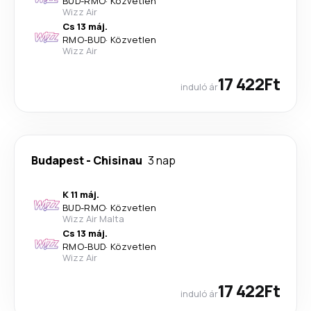
BUD
-
RMO
·
Közvetlen
Wizz Air
Cs 13 máj.
RMO
-
BUD
·
Közvetlen
Wizz Air
17 422Ft
induló ár
Budapest
-
Chisinau
3 nap
K 11 máj.
BUD
-
RMO
·
Közvetlen
Wizz Air Malta
Cs 13 máj.
RMO
-
BUD
·
Közvetlen
Wizz Air
17 422Ft
induló ár