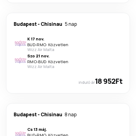
Budapest
-
Chisinau
5 nap
K 17 nov.
BUD
-
RMO
·
Közvetlen
Wizz Air Malta
Szo 21 nov.
RMO
-
BUD
·
Közvetlen
Wizz Air Malta
18 952Ft
induló ár
Budapest
-
Chisinau
8 nap
Cs 13 máj.
BUD
-
RMO
·
Közvetlen