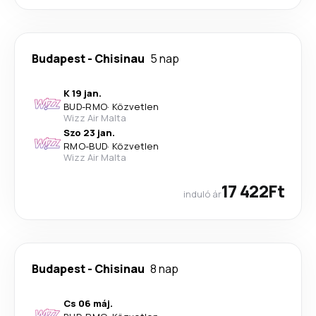
Budapest
-
Chisinau
5 nap
K 19 jan.
BUD
-
RMO
·
Közvetlen
Wizz Air Malta
Szo 23 jan.
RMO
-
BUD
·
Közvetlen
Wizz Air Malta
17 422Ft
induló ár
Budapest
-
Chisinau
8 nap
Cs 06 máj.