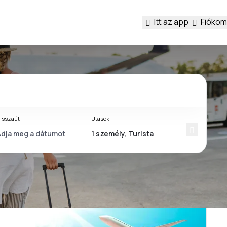
Itt az app
Fiókom
isszaút
Utasok