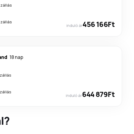
szállás
szállás
456 166Ft
induló ár
and
18 nap
zállás
zállás
644 879Ft
induló ár
l?