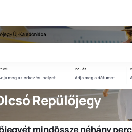
őjegy Új-Kaledóniába
ti cél
Indulás
V
 Olcsó Repülőjegy
ülőjegyét mindössze néhány perc