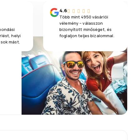
4.6
Több mint 4950 vásárlói
vélemény – válasszon
emondási
bizonyított minőséget, és
lést, helyi
foglaljon teljes bizalommal.
 sok mást.