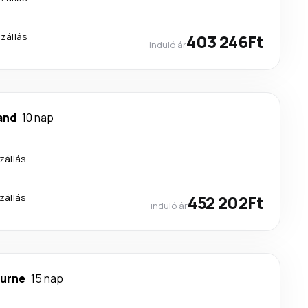
szállás
403 246Ft
induló ár
and
10 nap
zállás
zállás
452 202Ft
induló ár
urne
15 nap