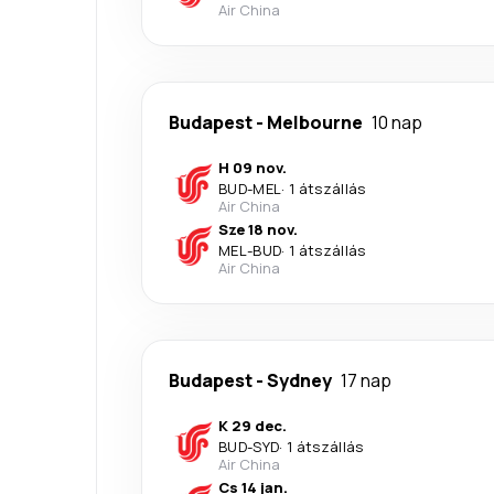
Air China
Budapest
-
Melbourne
10 nap
H 09 nov.
BUD
-
MEL
·
1 átszállás
Air China
Sze 18 nov.
MEL
-
BUD
·
1 átszállás
Air China
Budapest
-
Sydney
17 nap
K 29 dec.
BUD
-
SYD
·
1 átszállás
Air China
Cs 14 jan.