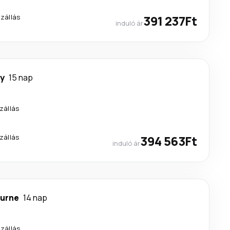
szállás
391 237Ft
induló ár
y
15 nap
zállás
zállás
394 563Ft
induló ár
urne
14 nap
szállás