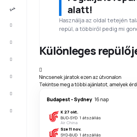
All-
alatt!
inclusive
Használja az oldal tetején ta
Városlátogatások
repül, a többiről pedig mi go
Szállás
Különleges repülőj
Ajánlatok
Fejezze
Nincsenek járatok ezen az útvonalon
be az
utat
Tekintse meg a többi ajánlatot, amelyek érd
Inspiráció
és tippek
Budapest
-
Sydney
16 nap
Ügyfélszolgálat
K 27 okt.
BUD
-
SYD
·
1 átszállás
Air China
Sze 11 nov.
SYD
-
BUD
·
1 átszállás