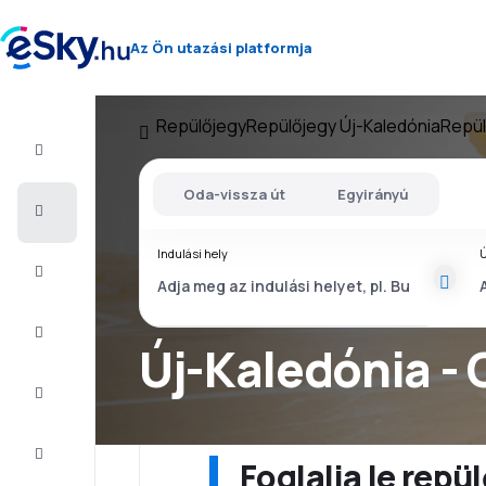
Az Ön utazási platformja
Repülőjegy
Repülőjegy Új-Kaledónia
Repül
Repülő+Hotel
Oda-vissza út
Egyirányú
Repülőjegy
Indulási hely
Ú
Nyaralás
Nyár
2026
Új-Kaledónia -
Téli
2026/27
Last
minute
Foglalja le rep