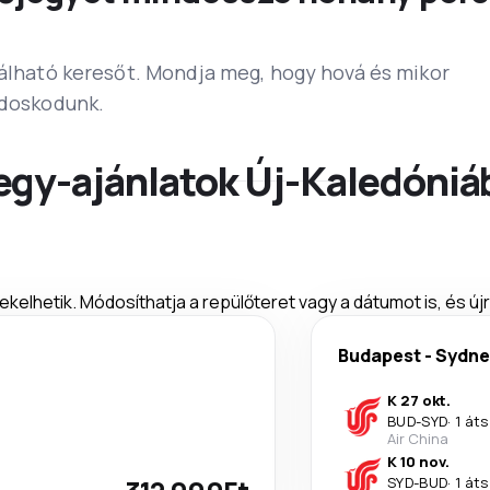
lálható keresőt. Mondja meg, hogy hová és mikor
ndoskodunk.
egy-ajánlatok Új-Kaledóniá
ekelhetik. Módosíthatja a repülőteret vagy a dátumot is, és új
Budapest
-
Sydne
K 27 okt.
BUD
-
SYD
·
1 áts
Air China
K 10 nov.
SYD
-
BUD
·
1 áts