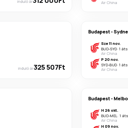
312 000Ft
induló ár
Air China
Budapest
-
Sydne
Sze 11 nov.
BUD
-
SYD
·
1 áts
Air China
P 20 nov.
325 507Ft
SYD
-
BUD
·
1 áts
induló ár
Air China
Budapest
-
Melbo
H 26 okt.
BUD
-
MEL
·
1 át
Air China
H 09 nov.