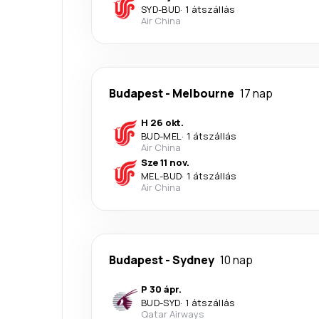
SYD
-
BUD
·
1 átszállás
Air China
Budapest
-
Melbourne
17 nap
H 26 okt.
BUD
-
MEL
·
1 átszállás
Air China
Sze 11 nov.
MEL
-
BUD
·
1 átszállás
Air China
Budapest
-
Sydney
10 nap
P 30 ápr.
BUD
-
SYD
·
1 átszállás
Qatar Airways