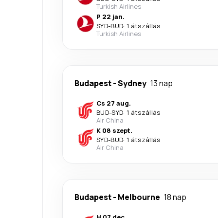
Turkish Airlines
P 22 jan.
SYD
-
BUD
·
1 átszállás
Turkish Airlines
Budapest
-
Sydney
13 nap
Cs 27 aug.
BUD
-
SYD
·
1 átszállás
Air China
K 08 szept.
SYD
-
BUD
·
1 átszállás
Air China
Budapest
-
Melbourne
18 nap
H 07 dec.