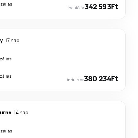
szállás
342 593Ft
induló ár
y
17 nap
zállás
zállás
380 234Ft
induló ár
urne
14 nap
szállás