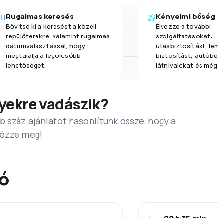
Rugalmas keresés
Kényelmi bőség
Bővítse ki a keresést a közeli
Élvezze a további
repülőterekre, valamint rugalmas
szolgáltatásokat:
dátumválasztással, hogy
utasbiztosítást, l
megtalálja a legolcsóbb
biztosítást, autóbér
lehetőséget.
látnivalókat és még
yekre vadászik?
b száz ajánlatot hasonlítunk össze, hogy a
Nézze meg!
ió