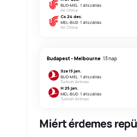
BUD
-
MEL
·
1 átszállás
Air China
Cs 24 dec.
MEL
-
BUD
·
1 átszállás
Air China
Budapest
-
Melbourne
13 nap
Sze 13 jan.
BUD
-
MEL
·
1 átszállás
Turkish Airlines
H 25 jan.
MEL
-
BUD
·
1 átszállás
Turkish Airlines
Miért érdemes repül