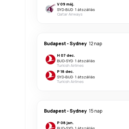
V 09 máj.
SYD
-
BUD
·
1 átszállás
Qatar Airways
Budapest
-
Sydney
12 nap
H 07 dec.
BUD
-
SYD
·
1 átszállás
Turkish Airlines
P 18 dec.
SYD
-
BUD
·
1 átszállás
Turkish Airlines
Budapest
-
Sydney
15 nap
P 08 jan.
BUD
-
SYD
·
1 átszállás