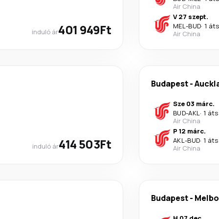
Air China
V 27 szept.
401 949Ft
MEL
-
BUD
·
1 át
induló ár
Air China
Budapest
-
Auckl
Sze 03 márc.
BUD
-
AKL
·
1 áts
Air China
P 12 márc.
414 503Ft
AKL
-
BUD
·
1 áts
induló ár
Air China
Budapest
-
Melbo
H 07 dec.