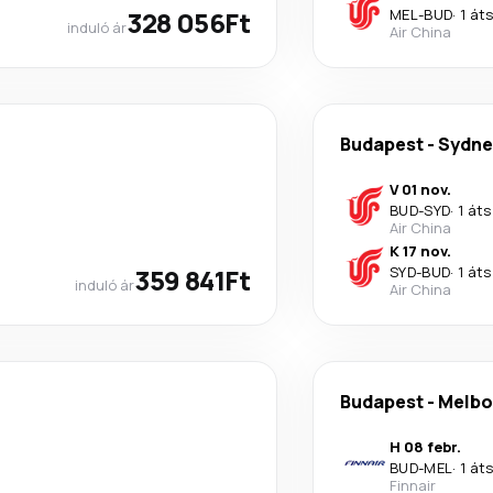
328 056Ft
MEL
-
BUD
·
1 át
induló ár
Air China
Budapest
-
Sydne
V 01 nov.
BUD
-
SYD
·
1 áts
Air China
K 17 nov.
359 841Ft
SYD
-
BUD
·
1 áts
induló ár
Air China
Budapest
-
Melbo
H 08 febr.
BUD
-
MEL
·
1 át
Finnair