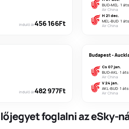
BUD
-
MEL
·
1 át
Air China
H 21 dec.
456 166Ft
MEL
-
BUD
·
1 át
induló ár
Air China
Budapest
-
Auckl
Cs 07 jan.
BUD
-
AKL
·
1 áts
Air China
V 24 jan.
482 977Ft
AKL
-
BUD
·
1 áts
induló ár
Air China
őjegyet foglalni az eSky-ná