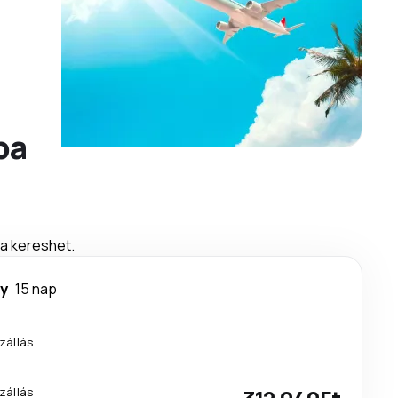
ba
ra kereshet.
y
15 nap
zállás
zállás