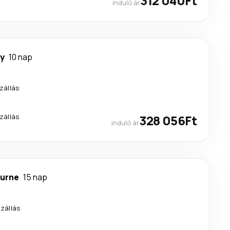
312 040Ft
induló ár
y
10 nap
zállás
zállás
328 056Ft
induló ár
urne
15 nap
szállás