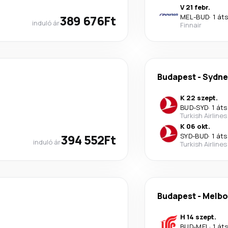
V 21 febr.
389 676Ft
MEL
-
BUD
·
1 át
induló ár
Finnair
Budapest
-
Sydne
K 22 szept.
BUD
-
SYD
·
1 áts
Turkish Airlines
K 06 okt.
394 552Ft
SYD
-
BUD
·
1 áts
induló ár
Turkish Airlines
Budapest
-
Melbo
H 14 szept.
BUD
-
MEL
·
1 át