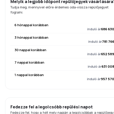
Melyik a legjobb időpont repülőjegyek vásárlására
Tudja meg, mennyivel előre érdemes oda-vissza repülőjegyet
foglalni.
6 hónappal korábban
induló ár
686 630
3 hónappal korábban
induló ár
781 766
30 nappal korábban
induló ár
652 589
7 nappal korábban
induló ár
631 008
1 nappal korábban
induló ár
957 570
Fedezze fel a legolcsóbb repülési napot
Fedezze fel, hogy a hét mely napján a legolcsóbbak a repülőjegy