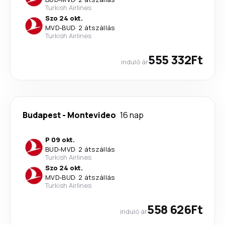
Turkish Airlines
Szo 24 okt.
MVD
-
BUD
·
2 átszállás
Turkish Airlines
555 332Ft
induló ár
Budapest
-
Montevideo
16 nap
P 09 okt.
BUD
-
MVD
·
2 átszállás
Turkish Airlines
Szo 24 okt.
MVD
-
BUD
·
2 átszállás
Turkish Airlines
558 626Ft
induló ár