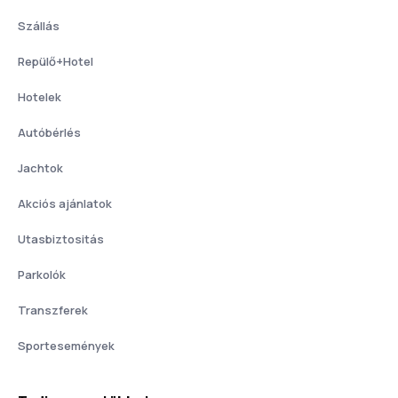
Szállás
Repülő+Hotel
Hotelek
Autóbérlés
Jachtok
Akciós ajánlatok
Utasbiztositás
Parkolók
Transzferek
Sportesemények