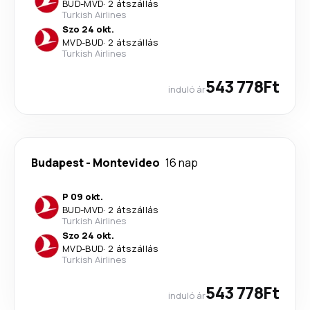
BUD
-
MVD
·
2 átszállás
Turkish Airlines
Szo 24 okt.
MVD
-
BUD
·
2 átszállás
Turkish Airlines
543 778Ft
induló ár
Budapest
-
Montevideo
16 nap
P 09 okt.
BUD
-
MVD
·
2 átszállás
Turkish Airlines
Szo 24 okt.
MVD
-
BUD
·
2 átszállás
Turkish Airlines
543 778Ft
induló ár