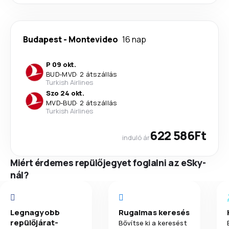
Budapest
-
Montevideo
16 nap
P 09 okt.
BUD
-
MVD
·
2 átszállás
Turkish Airlines
Szo 24 okt.
MVD
-
BUD
·
2 átszállás
Turkish Airlines
622 586Ft
induló ár
Miért érdemes repülőjegyet foglalni az eSky-
nál?
Legnagyobb
Rugalmas keresés
repülőjárat-
Bővítse ki a keresést