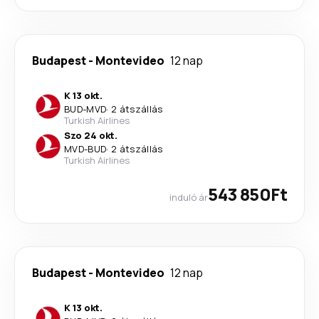
Budapest
-
Montevideo
12 nap
K 13 okt.
BUD
-
MVD
·
2 átszállás
Turkish Airlines
Szo 24 okt.
MVD
-
BUD
·
2 átszállás
Turkish Airlines
543 850Ft
induló ár
Budapest
-
Montevideo
12 nap
K 13 okt.