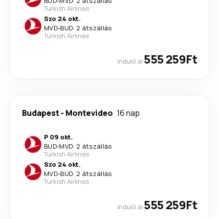
BUD
-
MVD
·
2 átszállás
Turkish Airlines
Szo 24 okt.
MVD
-
BUD
·
2 átszállás
Turkish Airlines
555 259Ft
induló ár
Budapest
-
Montevideo
16 nap
P 09 okt.
BUD
-
MVD
·
2 átszállás
Turkish Airlines
Szo 24 okt.
MVD
-
BUD
·
2 átszállás
Turkish Airlines
555 259Ft
induló ár