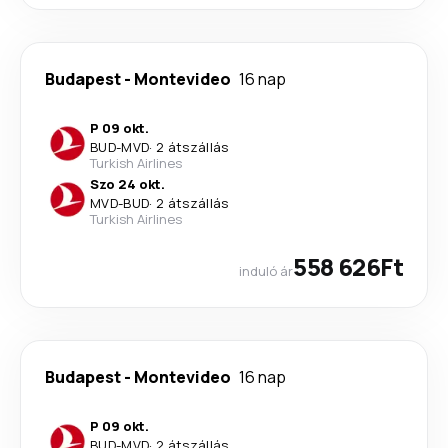
Budapest
-
Montevideo
16 nap
P 09 okt.
BUD
-
MVD
·
2 átszállás
Turkish Airlines
Szo 24 okt.
MVD
-
BUD
·
2 átszállás
Turkish Airlines
558 626Ft
induló ár
Budapest
-
Montevideo
16 nap
P 09 okt.
BUD
-
MVD
·
2 átszállás