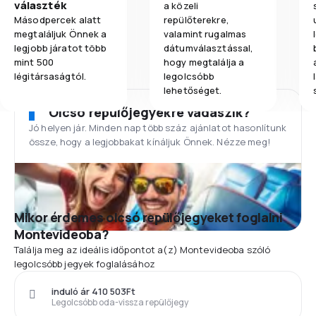
választék
a közeli
Másodpercek alatt
repülőterekre,
megtaláljuk Önnek a
valamint rugalmas
legjobb járatot több
dátumválasztással,
mint 500
hogy megtalálja a
légitársaságtól.
legolcsóbb
lehetőséget.
Olcsó repülőjegyekre vadászik?
Jó helyen jár. Minden nap több száz ajánlatot hasonlítunk
össze, hogy a legjobbakat kínáljuk Önnek. Nézze meg!
Mikor érdemes olcsó repülőjegyeket foglalni
Montevideoba?
Találja meg az ideális időpontot a(z) Montevideoba szóló
legolcsóbb jegyek foglalásához
induló ár 410 503Ft
Legolcsóbb oda-vissza repülőjegy