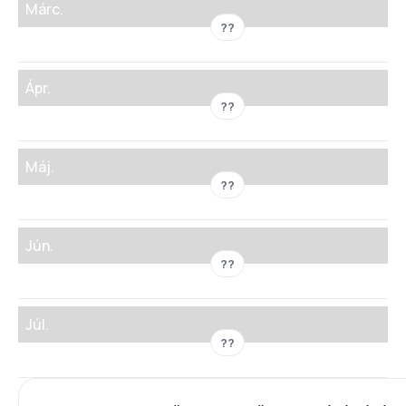
Márc.
??
Ápr.
??
Máj.
??
Jún.
??
Júl.
??