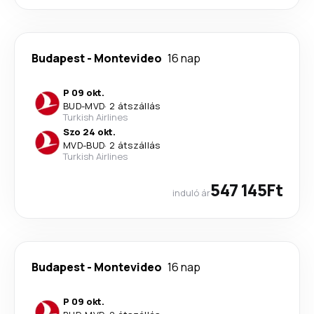
Budapest
-
Montevideo
16 nap
P 09 okt.
BUD
-
MVD
·
2 átszállás
Turkish Airlines
Szo 24 okt.
MVD
-
BUD
·
2 átszállás
Turkish Airlines
547 145Ft
induló ár
Budapest
-
Montevideo
16 nap
P 09 okt.