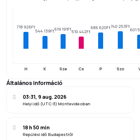
740 253Ft
718 926Ft
686 620Ft
619 191Ft
601 
544 139Ft
510 442Ft
H
K
Sze
Cs
P
Szo
Általános információ
03:31, 9 aug. 2026
Helyi idő (UTC-3) Montevideoban
18 h 50 min
Repülési idő Budapestről