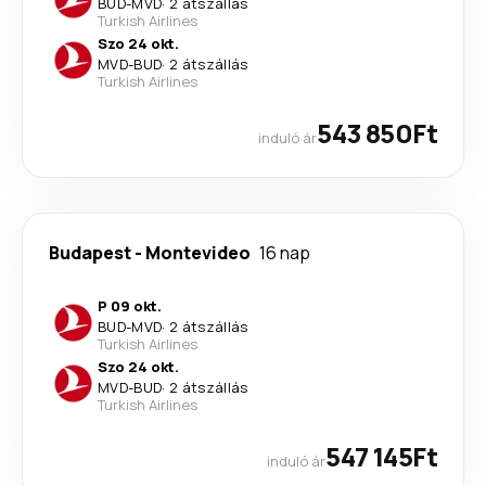
BUD
-
MVD
·
2 átszállás
Turkish Airlines
Szo 24 okt.
MVD
-
BUD
·
2 átszállás
Turkish Airlines
543 850Ft
induló ár
Budapest
-
Montevideo
16 nap
P 09 okt.
BUD
-
MVD
·
2 átszállás
Turkish Airlines
Szo 24 okt.
MVD
-
BUD
·
2 átszállás
Turkish Airlines
547 145Ft
induló ár