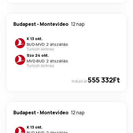
Budapest
-
Montevideo
12 nap
K 13 okt.
BUD
-
MVD
·
2 átszállás
Turkish Airlines
Szo 24 okt.
MVD
-
BUD
·
2 átszállás
Turkish Airlines
555 332Ft
induló ár
Budapest
-
Montevideo
12 nap
K 13 okt.
BUD
-
MVD
·
2 átszállás