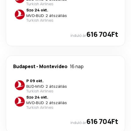
Turkish Airlines
Szo 24 okt.
MVD
-
BUD
·
2 átszállás
Turkish Airlines
616 704Ft
induló ár
Budapest
-
Montevideo
16 nap
P 09 okt.
BUD
-
MVD
·
2 átszállás
Turkish Airlines
Szo 24 okt.
MVD
-
BUD
·
2 átszállás
Turkish Airlines
616 704Ft
induló ár