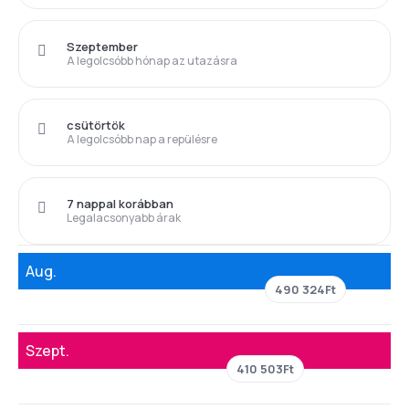
Szeptember
A legolcsóbb hónap az utazásra
csütörtök
A legolcsóbb nap a repülésre
7 nappal korábban
Legalacsonyabb árak
Aug.
490 324Ft
Szept.
410 503Ft