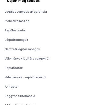
Tudjon meg többet
Legalacsonyabb ár garancia
Mobilalkalmazás
Repülési radar
Légitársaságok
Nemzeti légitársaságok
Vélemények légitársaságokról
Repülőterek
Vélemények - repülőterekről
Ár naptár
Poggyászinformáció