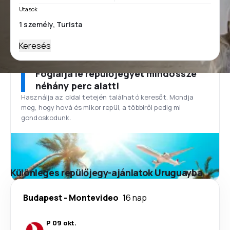
Utasok
Keresés
Foglalja le repülőjegyét mindössze
néhány perc alatt!
Használja az oldal tetején található keresőt. Mondja
meg, hogy hová és mikor repül, a többiről pedig mi
gondoskodunk.
Különleges repülőjegy-ajánlatok Uruguayba
Budapest
-
Montevideo
16 nap
P 09 okt.