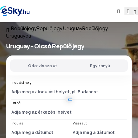
Repülőjegy
Repülőjegy Uruguay
Repülőjegy
Uruguayba
Uruguay - Olcsó Repülőjegy
Oda-vissza út
Egyirányú
Indulási hely
Úti cél
Indulás
Visszaút