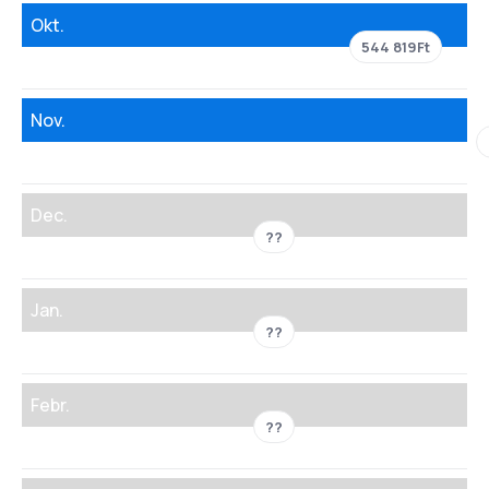
Okt.
544 819Ft
Nov.
Dec.
??
Jan.
??
Febr.
??