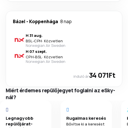
Bázel
-
Koppenhága
8 nap
H 31 aug.
BSL
-
CPH
·
Közvetlen
Norwegian Air Sweden
H 07 szept.
CPH
-
BSL
·
Közvetlen
Norwegian Air Sweden
34 071Ft
induló ár
Miért érdemes repülőjegyet foglalni az eSky-
nál?
Legnagyobb
Rugalmas keresés
repülőjárat-
Bővítse ki a keresést