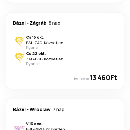
Bázel
-
Zágráb
8 nap
Cs 15 okt.
BSL
-
ZAG
·
Közvetlen
Ryanair
Cs 22 okt.
ZAG
-
BSL
·
Közvetlen
Ryanair
13 460Ft
induló ár
Bázel
-
Wroclaw
7 nap
V 13 dec.
BSL
-
WRO
·
Közvetlen