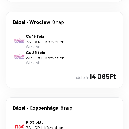
Bázel
-
Wroclaw
8 nap
Cs 18 febr.
BSL
-
WRO
·
Közvetlen
Wizz Air
Cs 25 febr.
WRO
-
BSL
·
Közvetlen
Wizz Air
14 085Ft
induló ár
Bázel
-
Koppenhága
8 nap
P 09 okt.
BSL
-
CPH
·
Közvetlen