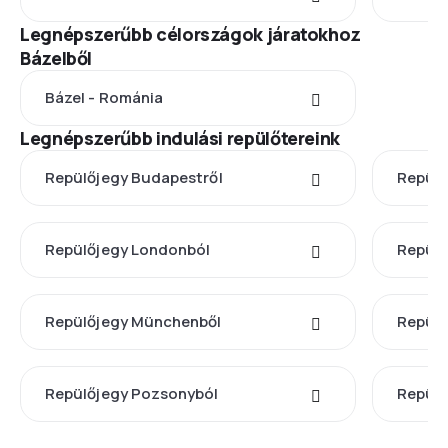
Legnépszerűbb célországok járatokhoz
Bázelből
Bázel - Románia
Legnépszerűbb indulási repülőtereink
Repülőjegy Budapestről
Repülő
Repülőjegy Londonból
Repülő
Repülőjegy Münchenből
Repülő
Repülőjegy Pozsonyból
Repülő