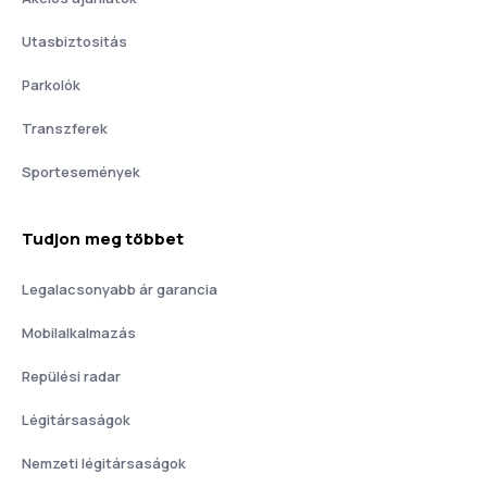
Utasbiztositás
Parkolók
Transzferek
Sportesemények
Tudjon meg többet
Legalacsonyabb ár garancia
Mobilalkalmazás
Repülési radar
Légitársaságok
Nemzeti légitársaságok