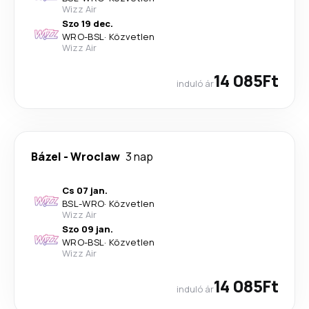
Wizz Air
Szo 19 dec.
WRO
-
BSL
·
Közvetlen
Wizz Air
14 085Ft
induló ár
Bázel
-
Wroclaw
3 nap
Cs 07 jan.
BSL
-
WRO
·
Közvetlen
Wizz Air
Szo 09 jan.
WRO
-
BSL
·
Közvetlen
Wizz Air
14 085Ft
induló ár