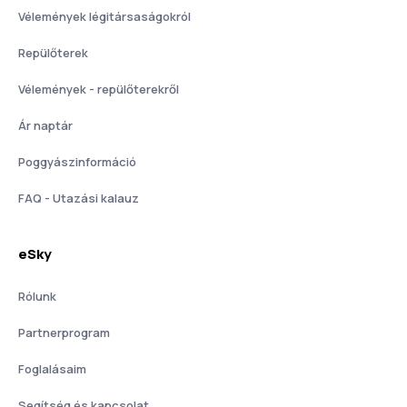
Vélemények légitársaságokról
Repülőterek
Vélemények - repülőterekről
Ár naptár
Poggyászinformáció
FAQ - Utazási kalauz
eSky
Rólunk
Partnerprogram
Foglalásaim
Segítség és kapcsolat