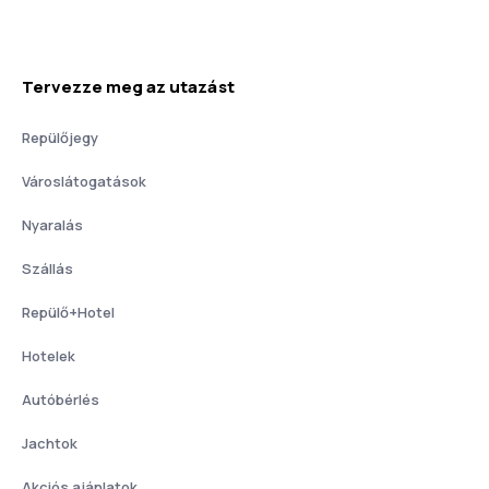
Tervezze meg az utazást
Repülőjegy
Városlátogatások
Nyaralás
Szállás
Repülő+Hotel
Hotelek
Autóbérlés
Jachtok
Akciós ajánlatok