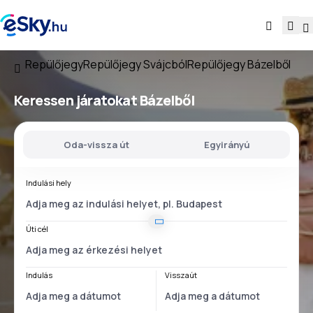
Repülőjegy
Repülőjegy Svájcból
Repülőjegy Bázelből
Keressen járatokat
Bázelből
Oda-vissza út
Egyirányú
Indulási hely
Úti cél
Indulás
Visszaút