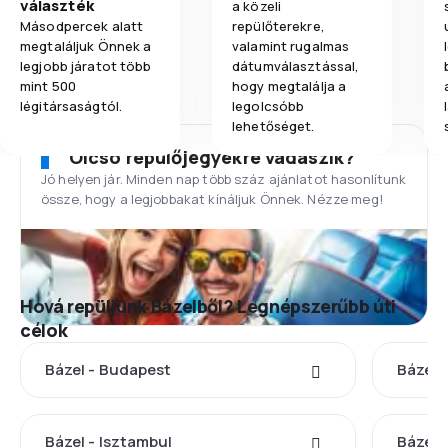
választék
a közeli
Másodpercek alatt
repülőterekre,
megtaláljuk Önnek a
valamint rugalmas
legjobb járatot több
dátumválasztással,
mint 500
hogy megtalálja a
légitársaságtól.
legolcsóbb
lehetőséget.
Olcsó repülőjegyekre vadászik?
Jó helyen jár. Minden nap több száz ajánlatot hasonlítunk
össze, hogy a legjobbakat kínáljuk Önnek. Nézze meg!
Hová repüljünk Bázelből? Legnépszerűbb úti
célok
Bázel - Budapest
Bázel 
Bázel - Isztambul
Bázel 