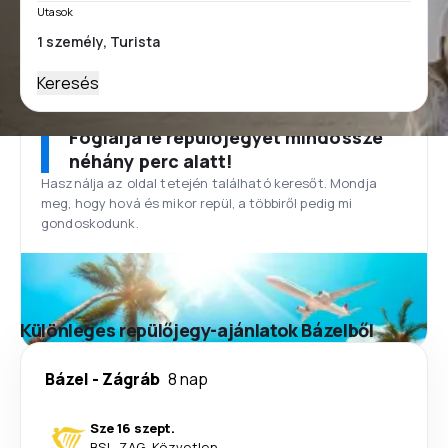
Utasok
Keresés
Foglalja le repülőjegyét mindössze
néhány perc alatt!
Használja az oldal tetején található keresőt. Mondja
meg, hogy hová és mikor repül, a többiről pedig mi
gondoskodunk.
Különleges repülőjegy-ajánlatok Bázelből
Bázel
-
Zágráb
8 nap
Sze 16 szept.
BSL
-
ZAG
·
Közvetlen