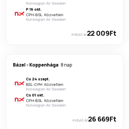
Norwegian Air Sweden
P 16 okt.
CPH
-
BSL
·
Közvetlen
Norwegian Air Sweden
22 009Ft
induló ár
Bázel
-
Koppenhága
8 nap
Cs 24 szept.
BSL
-
CPH
·
Közvetlen
Norwegian Air Sweden
Cs 01 okt.
CPH
-
BSL
·
Közvetlen
Norwegian Air Sweden
26 669Ft
induló ár