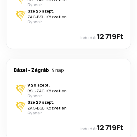
Ryanair
Sze 23 szept.
ZAG
-
BSL
·
Közvetlen
Ryanair
12 719Ft
induló ár
Bázel
-
Zágráb
4 nap
V 20 szept.
BSL
-
ZAG
·
Közvetlen
Ryanair
Sze 23 szept.
ZAG
-
BSL
·
Közvetlen
Ryanair
12 719Ft
induló ár