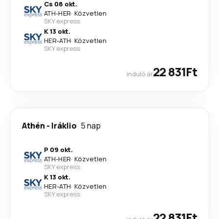
Cs 08 okt.
ATH
-
HER
·
Közvetlen
SKY express
K 13 okt.
HER
-
ATH
·
Közvetlen
SKY express
22 831Ft
induló ár
Athén
-
Iráklio
5 nap
P 09 okt.
ATH
-
HER
·
Közvetlen
SKY express
K 13 okt.
HER
-
ATH
·
Közvetlen
SKY express
22 831Ft