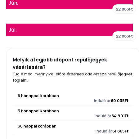
Jún.
22 883Ft
Júl.
22 883Ft
Melyik a legjobb időpont repülőjegyek
vásárlására?
Tudja meg, mennyivel előre érdemes oda-vissza repülőjegyet
foglalni.
6 hónappal korábban
induló ár
60 035Ft
3 hónappal korábban
induló ár
64 901Ft
30 nappal korábban
induló ár
61 865Ft