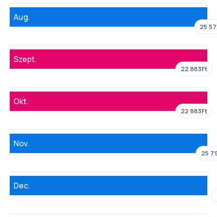
Aug.
25 57
Szept.
22 883Ft
Okt.
22 883Ft
Nov.
25 7
Dec.