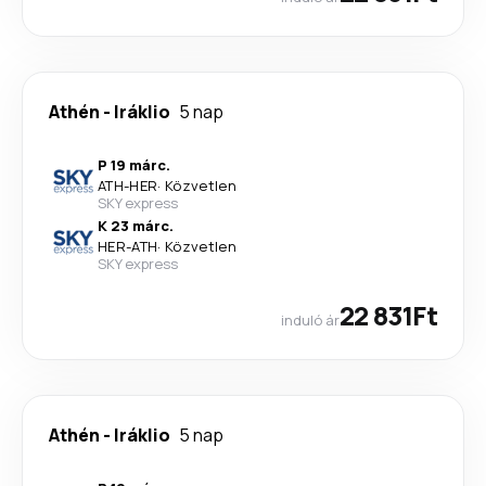
Athén
-
Iráklio
5 nap
P 19 márc.
ATH
-
HER
·
Közvetlen
SKY express
K 23 márc.
HER
-
ATH
·
Közvetlen
SKY express
22 831Ft
induló ár
Athén
-
Iráklio
5 nap