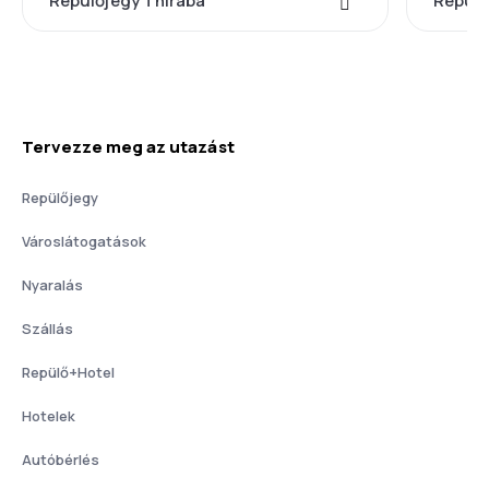
Repülőjegy Thirába
Repülő
Tervezze meg az utazást
Repülőjegy
Városlátogatások
Nyaralás
Szállás
Repülő+Hotel
Hotelek
Autóbérlés