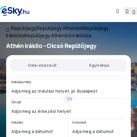
Repülőjegy
Repülőjegy Athénból
Repülőjegy
Iráklióba
Repülőjegy Athénból Iráklióba
Athén Iráklio
- Olcsó Repülőjegy
Oda-vissza út
Egyirányú
Indulási hely
Úti cél
Indulás
Visszaút