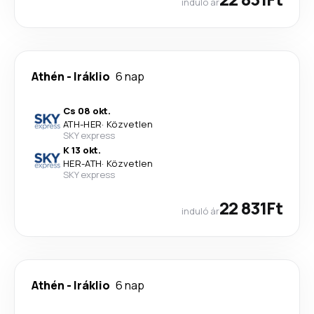
induló ár
Athén
-
Iráklio
6 nap
Cs 08 okt.
ATH
-
HER
·
Közvetlen
SKY express
K 13 okt.
HER
-
ATH
·
Közvetlen
SKY express
22 831Ft
induló ár
Athén
-
Iráklio
6 nap