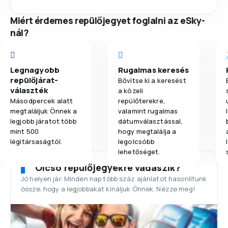
Miért érdemes repülőjegyet foglalni az eSky-
nál?
Legnagyobb
Rugalmas keresés
repülőjárat-
Bővítse ki a keresést
választék
a közeli
Másodpercek alatt
repülőterekre,
megtaláljuk Önnek a
valamint rugalmas
legjobb járatot több
dátumválasztással,
mint 500
hogy megtalálja a
légitársaságtól.
legolcsóbb
lehetőséget.
Olcsó repülőjegyekre vadászik?
Jó helyen jár. Minden nap több száz ajánlatot hasonlítunk
össze, hogy a legjobbakat kínáljuk Önnek. Nézze meg!