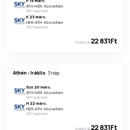
P 19 márc.
ATH
-
HER
·
Közvetlen
SKY express
K 23 márc.
HER
-
ATH
·
Közvetlen
SKY express
22 831Ft
induló ár
Athén
-
Iráklio
3 nap
Szo 20 márc.
ATH
-
HER
·
Közvetlen
SKY express
H 22 márc.
HER
-
ATH
·
Közvetlen
SKY express
22 831Ft
induló ár