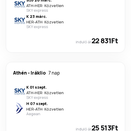
Szo 20 márc.
ATH
-
HER
·
Közvetlen
SKY express
K 23 márc.
HER
-
ATH
·
Közvetlen
SKY express
22 831Ft
induló ár
Athén
-
Iráklio
7 nap
K 01 szept.
ATH
-
HER
·
Közvetlen
SKY express
H 07 szept.
HER
-
ATH
·
Közvetlen
Aegean
25 513Ft
induló ár