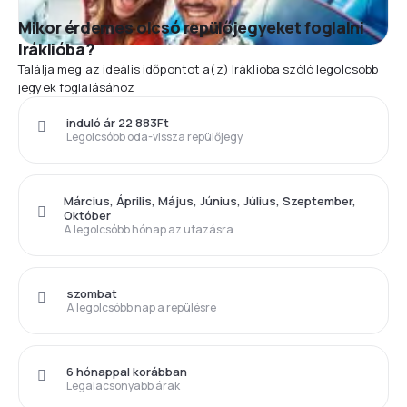
Mikor érdemes olcsó repülőjegyeket foglalni
Iráklióba?
Találja meg az ideális időpontot a(z) Iráklióba szóló legolcsóbb
jegyek foglalásához
induló ár 22 883Ft
Legolcsóbb oda-vissza repülőjegy
Március, Április, Május, Június, Július, Szeptember,
Október
A legolcsóbb hónap az utazásra
szombat
A legolcsóbb nap a repülésre
6 hónappal korábban
Legalacsonyabb árak