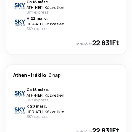
Cs 18 márc.
ATH
-
HER
·
Közvetlen
SKY express
H 22 márc.
HER
-
ATH
·
Közvetlen
SKY express
22 831Ft
induló ár
Athén
-
Iráklio
6 nap
Cs 18 márc.
ATH
-
HER
·
Közvetlen
SKY express
K 23 márc.
HER
-
ATH
·
Közvetlen
SKY express
22 831Ft
induló ár