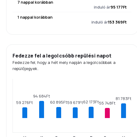
7 nappal korábban
induló ár
95 177Ft
1 nappal korábban
induló ár
153 369Ft
Fedezze fel a legolcsóbb repülési napot
Fedezze fel, hogy a hét mely napján a legolcsóbbak a
repülőjegyek.
94 684Ft
81 783Ft
62 173Ft
60 895Ft
59 671Ft
59 276Ft
55 748Ft