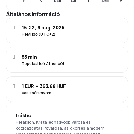
H
K
Sze
Cs
P
Szo
V
Általános információ
16:22, 9 aug. 2026
Helyi idő (UTC+2)
55 min
Repülési idő Athénból
1 EUR = 363.68 HUF
Valutaárfolyam
Iráklio
Heraklion, Kréta legnagyobb városa és
közigazgatási fővárosa, az ókori és a modern