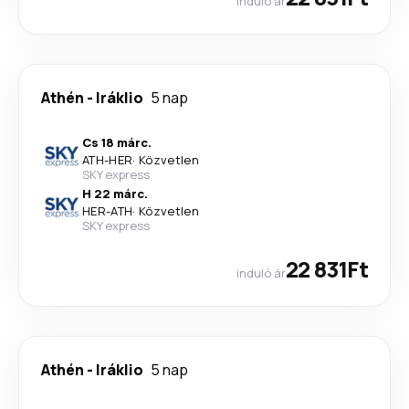
induló ár
Athén
-
Iráklio
5 nap
Cs 18 márc.
ATH
-
HER
·
Közvetlen
SKY express
H 22 márc.
HER
-
ATH
·
Közvetlen
SKY express
22 831Ft
induló ár
Athén
-
Iráklio
5 nap