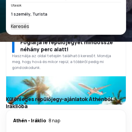
Utasok
Keresés
Foglalja le repülőjegyét mindössze
néhány perc alatt!
Használja az oldal tetején található keresőt. Mondja
meg, hogy hová és mikor repül, a többiről pedig mi
gondoskodunk.
Különleges repülőjegy-ajánlatok Athénból
Iráklióba
Athén
-
Iráklio
8 nap