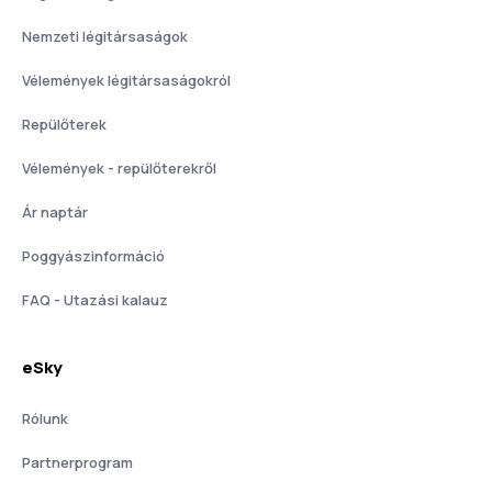
Nemzeti légitársaságok
Vélemények légitársaságokról
Repülőterek
Vélemények - repülőterekről
Ár naptár
Poggyászinformáció
FAQ - Utazási kalauz
eSky
Rólunk
Partnerprogram