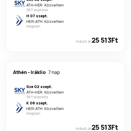
ATH
-
HER
·
Közvetlen
SKY express
H 07 szept.
HER
-
ATH
·
Közvetlen
Aegean
25 513Ft
induló ár
Athén
-
Iráklio
7 nap
Sze 02 szept.
ATH
-
HER
·
Közvetlen
SKY express
K 08 szept.
HER
-
ATH
·
Közvetlen
Aegean
25 513Ft
induló ár