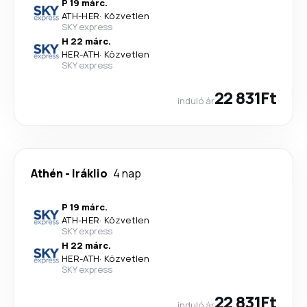
P 19 márc.
ATH
-
HER
·
Közvetlen
SKY express
H 22 márc.
HER
-
ATH
·
Közvetlen
SKY express
22 831Ft
induló ár
Athén
-
Iráklio
4 nap
P 19 márc.
ATH
-
HER
·
Közvetlen
SKY express
H 22 márc.
HER
-
ATH
·
Közvetlen
SKY express
22 831Ft
induló ár