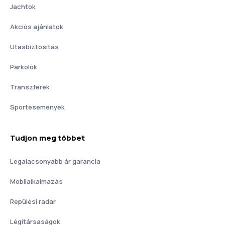
Jachtok
Akciós ajánlatok
Utasbiztositás
Parkolók
Transzferek
Sportesemények
Tudjon meg többet
Legalacsonyabb ár garancia
Mobilalkalmazás
Repülési radar
Légitársaságok