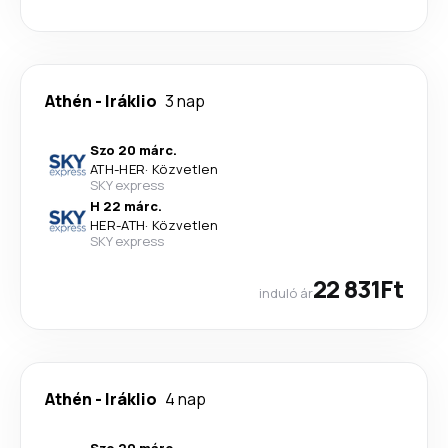
Athén
-
Iráklio
3 nap
Szo 20 márc.
ATH
-
HER
·
Közvetlen
SKY express
H 22 márc.
HER
-
ATH
·
Közvetlen
SKY express
22 831Ft
induló ár
Athén
-
Iráklio
4 nap