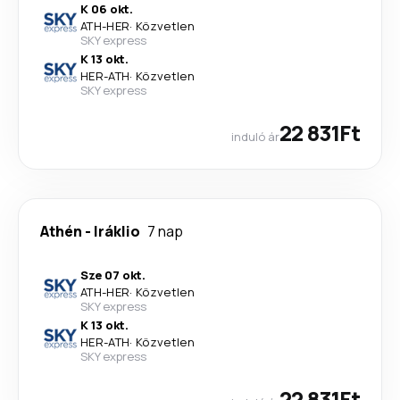
K 06 okt.
ATH
-
HER
·
Közvetlen
SKY express
K 13 okt.
HER
-
ATH
·
Közvetlen
SKY express
22 831Ft
induló ár
Athén
-
Iráklio
7 nap
Sze 07 okt.
ATH
-
HER
·
Közvetlen
SKY express
K 13 okt.
HER
-
ATH
·
Közvetlen
SKY express
22 831Ft