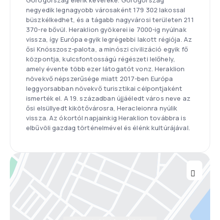
Görögország élénk keveréke. Görögország
negyedik legnagyobb városaként 179 302 lakossal
büszkélkedhet, és a tágabb nagyvárosi területen 211
370-re bővül. Heraklion gyökerei ie 7000-ig nyúlnak
vissza, így Európa egyik legrégebbi lakott régiója. Az
ősi Knósszosz-palota, a minószi civilizáció egyik fő
központja, kulcsfontosságú régészeti lelőhely,
amely évente több ezer látogatót vonz. Heraklion
növekvő népszerűsége miatt 2017-ben Európa
leggyorsabban növekvő turisztikai célpontjaként
ismerték el. A 19. században újjáéledt város neve az
ősi elsüllyedt kikötővárosra, Heracleionra nyúlik
vissza. Az ókortól napjainkig Heraklion továbbra is
elbűvöli gazdag történelmével és élénk kultúrájával.