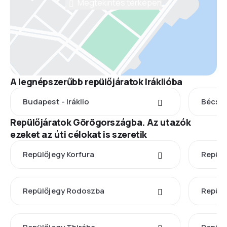
Megtekintés térképen
A legnépszerűbb repülőjáratok Iráklióba
Budapest - Iráklio
Bécs - 
Repülőjáratok Görögországba. Az utazók
ezeket az úti célokat is szeretik
Repülőjegy Korfura
Repülő
Repülőjegy Rodoszba
Repülő