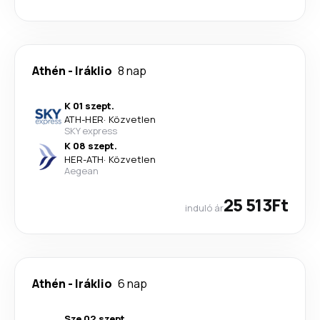
Athén
-
Iráklio
8 nap
K 01 szept.
ATH
-
HER
·
Közvetlen
SKY express
K 08 szept.
HER
-
ATH
·
Közvetlen
Aegean
25 513Ft
induló ár
Athén
-
Iráklio
6 nap
Sze 02 szept.