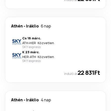
Athén
-
Iráklio
6 nap
Cs 18 márc.
ATH
-
HER
·
Közvetlen
SKY express
K 23 márc.
HER
-
ATH
·
Közvetlen
SKY express
22 831Ft
induló ár
Athén
-
Iráklio
4 nap