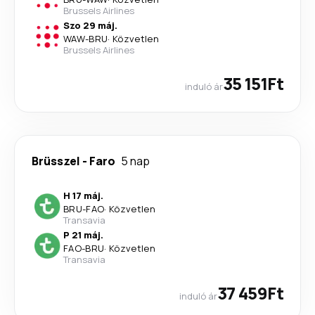
Brussels Airlines
Szo 29 máj.
WAW
-
BRU
·
Közvetlen
Brussels Airlines
35 151Ft
induló ár
Brüsszel
-
Faro
5 nap
H 17 máj.
BRU
-
FAO
·
Közvetlen
Transavia
P 21 máj.
FAO
-
BRU
·
Közvetlen
Transavia
37 459Ft
induló ár