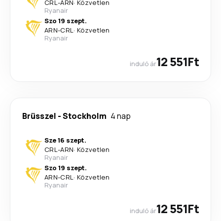
CRL
-
ARN
·
Közvetlen
Ryanair
Szo 19 szept.
ARN
-
CRL
·
Közvetlen
Ryanair
12 551Ft
induló ár
Brüsszel
-
Stockholm
4 nap
Sze 16 szept.
CRL
-
ARN
·
Közvetlen
Ryanair
Szo 19 szept.
ARN
-
CRL
·
Közvetlen
Ryanair
12 551Ft
induló ár