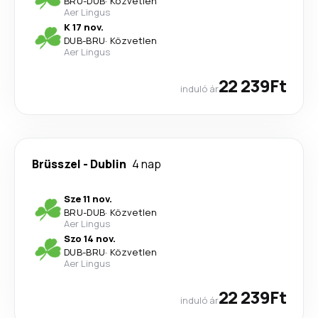
BRU
-
DUB
·
Közvetlen
Aer Lingus
K 17 nov.
DUB
-
BRU
·
Közvetlen
Aer Lingus
22 239Ft
induló ár
Brüsszel
-
Dublin
4 nap
Sze 11 nov.
BRU
-
DUB
·
Közvetlen
Aer Lingus
Szo 14 nov.
DUB
-
BRU
·
Közvetlen
Aer Lingus
22 239Ft
induló ár