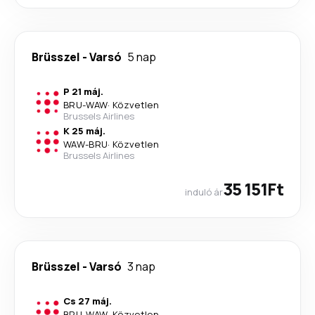
Brüsszel
-
Varsó
5 nap
P 21 máj.
BRU
-
WAW
·
Közvetlen
Brussels Airlines
K 25 máj.
WAW
-
BRU
·
Közvetlen
Brussels Airlines
35 151Ft
induló ár
Brüsszel
-
Varsó
3 nap
Cs 27 máj.
BRU
-
WAW
·
Közvetlen