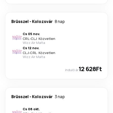
Brüsszel
-
Kolozsvár
8 nap
Cs 05 nov.
CRL
-
CLJ
·
Közvetlen
Wizz Air Malta
Cs 12 nov.
CLJ
-
CRL
·
Közvetlen
Wizz Air Malta
12 628Ft
induló ár
Brüsszel
-
Kolozsvár
3 nap
Cs 08 okt.