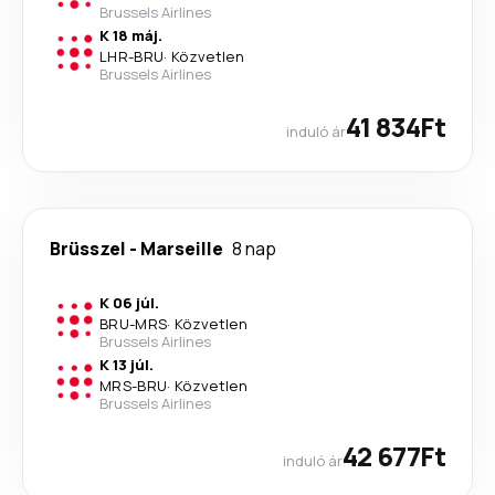
Brussels Airlines
K 18 máj.
LHR
-
BRU
·
Közvetlen
Brussels Airlines
41 834Ft
induló ár
Brüsszel
-
Marseille
8 nap
K 06 júl.
BRU
-
MRS
·
Közvetlen
Brussels Airlines
K 13 júl.
MRS
-
BRU
·
Közvetlen
Brussels Airlines
42 677Ft
induló ár