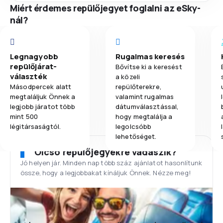
Miért érdemes repülőjegyet foglalni az eSky-
nál?
Legnagyobb
Rugalmas keresés
repülőjárat-
Bővítse ki a keresést
választék
a közeli
Másodpercek alatt
repülőterekre,
megtaláljuk Önnek a
valamint rugalmas
legjobb járatot több
dátumválasztással,
mint 500
hogy megtalálja a
légitársaságtól.
legolcsóbb
lehetőséget.
Olcsó repülőjegyekre vadászik?
Jó helyen jár. Minden nap több száz ajánlatot hasonlítunk
össze, hogy a legjobbakat kínáljuk Önnek. Nézze meg!