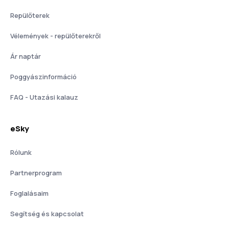
Repülőterek
Vélemények - repülőterekről
Ár naptár
Poggyászinformáció
FAQ - Utazási kalauz
eSky
Rólunk
Partnerprogram
Foglalásaim
Segítség és kapcsolat