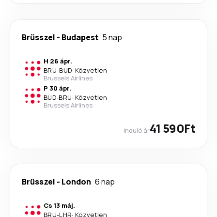
Brüsszel
-
Budapest
5 nap
H 26 ápr.
BRU
-
BUD
·
Közvetlen
Brussels Airlines
P 30 ápr.
BUD
-
BRU
·
Közvetlen
Brussels Airlines
41 590Ft
induló ár
Brüsszel
-
London
6 nap
Cs 13 máj.
BRU
-
LHR
·
Közvetlen