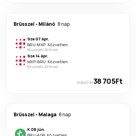
Brüsszel
-
Milánó
8 nap
Sze 07 ápr.
BRU
-
MXP
·
Közvetlen
Brussels Airlines
Sze 14 ápr.
MXP
-
BRU
·
Közvetlen
Brussels Airlines
38 705Ft
induló ár
Brüsszel
-
Malaga
8 nap
K 08 jún.
BRU
-
AGP
·
Közvetlen