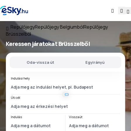
Repülőjegy
Repülőjegy Belgiumból
Repülőjegy
Brüsszelből
Keressen járatokat
Brüsszelből
Oda-vissza út
Egyirányú
Indulási hely
Úti cél
Indulás
Visszaút