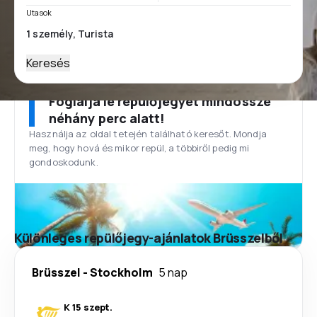
Utasok
Keresés
Foglalja le repülőjegyét mindössze
néhány perc alatt!
Használja az oldal tetején található keresőt. Mondja
meg, hogy hová és mikor repül, a többiről pedig mi
gondoskodunk.
Különleges repülőjegy-ajánlatok Brüsszelből
Brüsszel
-
Stockholm
5 nap
K 15 szept.