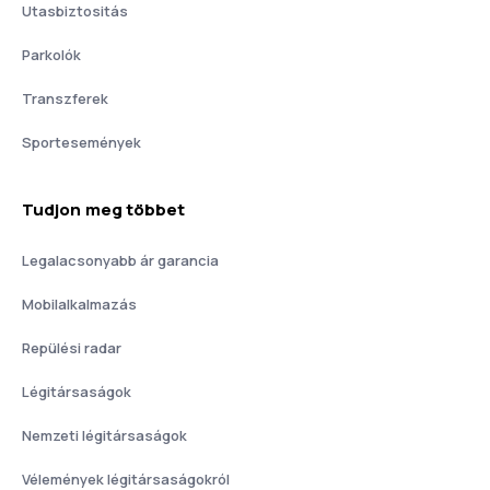
Utasbiztositás
Parkolók
Transzferek
Sportesemények
Tudjon meg többet
Legalacsonyabb ár garancia
Mobilalkalmazás
Repülési radar
Légitársaságok
Nemzeti légitársaságok
Vélemények légitársaságokról