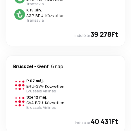
Transavia
K 15 jún.
AGP
-
BRU
·
Közvetlen
Transavia
39 278Ft
induló ár
Brüsszel
-
Genf
6 nap
P 07 máj.
BRU
-
GVA
·
Közvetlen
Brussels Airlines
Sze 12 máj.
GVA
-
BRU
·
Közvetlen
Brussels Airlines
40 431Ft
induló ár