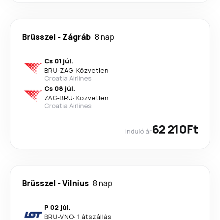
Brüsszel
-
Zágráb
8 nap
Cs 01 júl.
BRU
-
ZAG
·
Közvetlen
Croatia Airlines
Cs 08 júl.
ZAG
-
BRU
·
Közvetlen
Croatia Airlines
62 210Ft
induló ár
Brüsszel
-
Vilnius
8 nap
P 02 júl.
BRU
-
VNO
·
1 átszállás