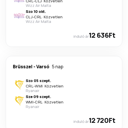
CRL
-
CLJ
·
Közvetlen
Wizz Air Malta
Szo 10 okt.
CLJ
-
CRL
·
Közvetlen
Wizz Air Malta
12 636Ft
induló ár
Brüsszel
-
Varsó
5 nap
Szo 05 szept.
CRL
-
WMI
·
Közvetlen
Ryanair
Sze 09 szept.
WMI
-
CRL
·
Közvetlen
Ryanair
12 720Ft
induló ár