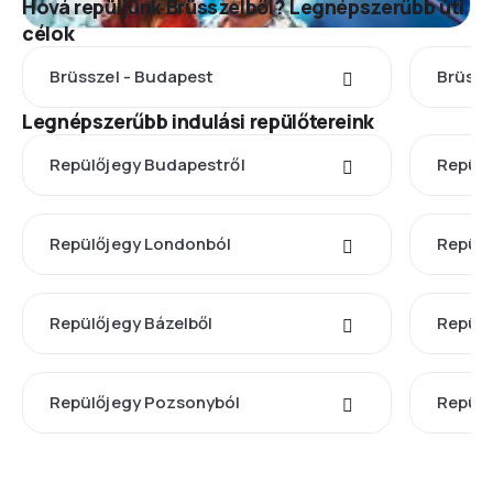
Hová repüljünk Brüsszelből? Legnépszerűbb úti
célok
Brüsszel - Budapest
Brüssz
Legnépszerűbb indulási repülőtereink
Repülőjegy Budapestről
Repülő
Repülőjegy Londonból
Repülő
Repülőjegy Bázelből
Repülő
Repülőjegy Pozsonyból
Repülő