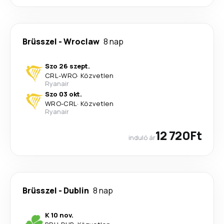
Brüsszel
-
Wroclaw
8 nap
Szo 26 szept.
CRL
-
WRO
·
Közvetlen
Ryanair
Szo 03 okt.
WRO
-
CRL
·
Közvetlen
Ryanair
12 720Ft
induló ár
Brüsszel
-
Dublin
8 nap
K 10 nov.