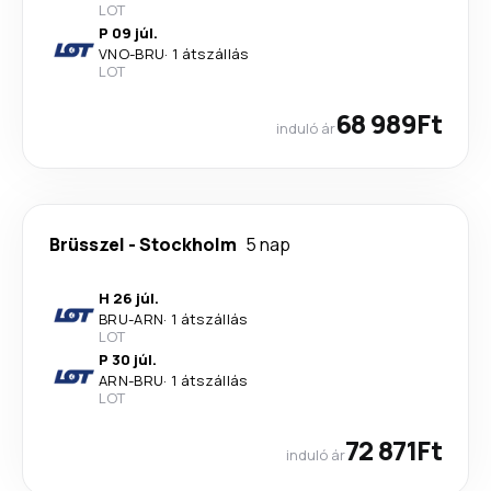
LOT
P 09 júl.
VNO
-
BRU
·
1 átszállás
LOT
68 989Ft
induló ár
Brüsszel
-
Stockholm
5 nap
H 26 júl.
BRU
-
ARN
·
1 átszállás
LOT
P 30 júl.
ARN
-
BRU
·
1 átszállás
LOT
72 871Ft
induló ár