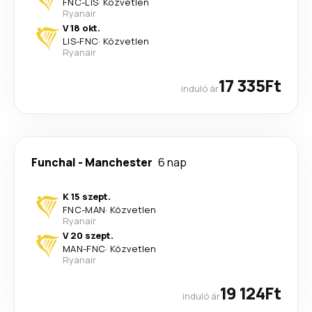
FNC
-
LIS
·
Közvetlen
Ryanair
V 18 okt.
LIS
-
FNC
·
Közvetlen
Ryanair
17 335Ft
induló ár
Funchal
-
Manchester
6 nap
K 15 szept.
FNC
-
MAN
·
Közvetlen
Ryanair
V 20 szept.
MAN
-
FNC
·
Közvetlen
Ryanair
19 124Ft
induló ár