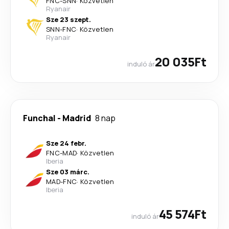
FNC
-
SNN
·
Közvetlen
Ryanair
Sze 23 szept.
SNN
-
FNC
·
Közvetlen
Ryanair
20 035Ft
induló ár
Funchal
-
Madrid
8 nap
Sze 24 febr.
FNC
-
MAD
·
Közvetlen
Iberia
Sze 03 márc.
MAD
-
FNC
·
Közvetlen
Iberia
45 574Ft
induló ár