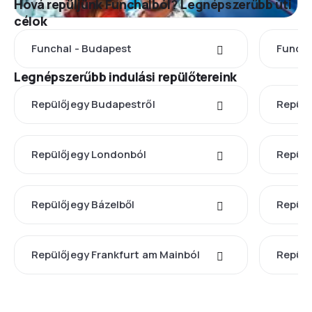
Hová repüljünk Funchalból? Legnépszerűbb úti
célok
Funchal - Budapest
Funcha
Legnépszerűbb indulási repülőtereink
Repülőjegy Budapestről
Repülő
Repülőjegy Londonból
Repülő
Repülőjegy Bázelből
Repülő
Repülőjegy Frankfurt am Mainból
Repülő