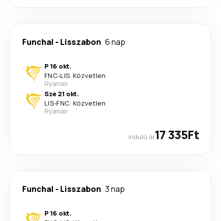
Funchal
-
Lisszabon
6 nap
P 16 okt.
FNC
-
LIS
·
Közvetlen
Ryanair
Sze 21 okt.
LIS
-
FNC
·
Közvetlen
Ryanair
17 335Ft
induló ár
Funchal
-
Lisszabon
3 nap
P 16 okt.