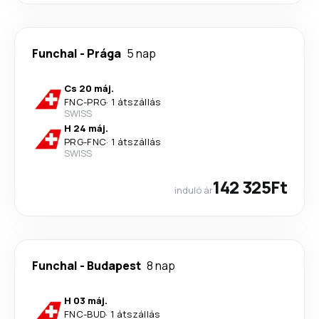
Funchal
-
Prága
5 nap
Cs 20 máj.
FNC
-
PRG
·
1 átszállás
SWISS
H 24 máj.
PRG
-
FNC
·
1 átszállás
SWISS
142 325Ft
induló ár
Funchal
-
Budapest
8 nap
H 03 máj.
FNC
-
BUD
·
1 átszállás