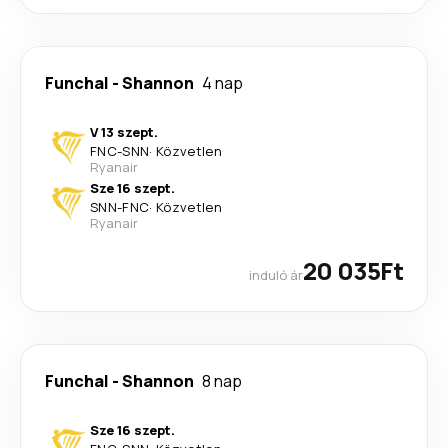
Funchal
-
Shannon
4 nap
V 13 szept.
FNC
-
SNN
·
Közvetlen
Ryanair
Sze 16 szept.
SNN
-
FNC
·
Közvetlen
Ryanair
20 035Ft
induló ár
Funchal
-
Shannon
8 nap
Sze 16 szept.