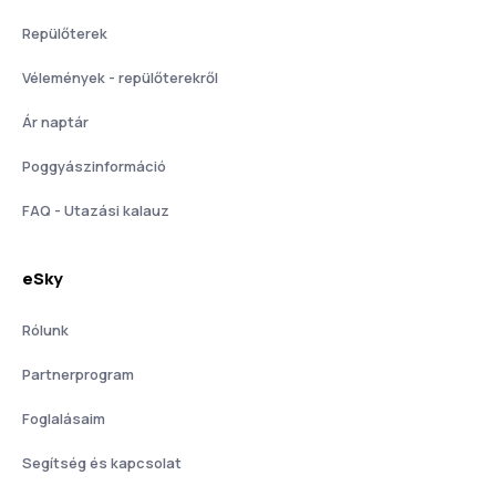
Repülőterek
Vélemények - repülőterekről
Ár naptár
Poggyászinformáció
FAQ - Utazási kalauz
eSky
Rólunk
Partnerprogram
Foglalásaim
Segítség és kapcsolat