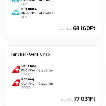
KLM
K 16 márc.
ARN
-
FNC
·
1 átszállás
KLM
68 160Ft
induló ár
Funchal
-
Genf
6 nap
Cs 13 máj.
FNC
-
GVA
·
1 átszállás
SWISS
K 18 máj.
GVA
-
FNC
·
1 átszállás
SWISS
77 031Ft
induló ár