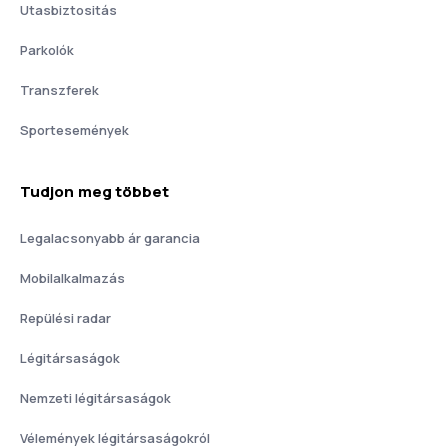
Utasbiztositás
Parkolók
Transzferek
Sportesemények
Tudjon meg többet
Legalacsonyabb ár garancia
Mobilalkalmazás
Repülési radar
Légitársaságok
Nemzeti légitársaságok
Vélemények légitársaságokról