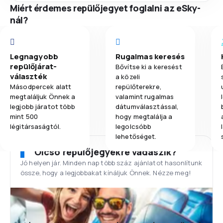
Miért érdemes repülőjegyet foglalni az eSky-
nál?
Legnagyobb
Rugalmas keresés
repülőjárat-
Bővítse ki a keresést
választék
a közeli
Másodpercek alatt
repülőterekre,
megtaláljuk Önnek a
valamint rugalmas
legjobb járatot több
dátumválasztással,
mint 500
hogy megtalálja a
légitársaságtól.
legolcsóbb
lehetőséget.
Olcsó repülőjegyekre vadászik?
Jó helyen jár. Minden nap több száz ajánlatot hasonlítunk
össze, hogy a legjobbakat kínáljuk Önnek. Nézze meg!