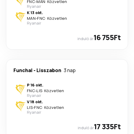
FNC
-
MAN
·
Közvetlen
Ryanair
K 13 okt.
MAN
-
FNC
·
Közvetlen
Ryanair
16 755Ft
induló ár
Funchal
-
Lisszabon
3 nap
P 16 okt.
FNC
-
LIS
·
Közvetlen
Ryanair
V 18 okt.
LIS
-
FNC
·
Közvetlen
Ryanair
17 335Ft
induló ár