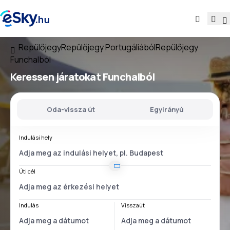
Repülőjegy
Repülőjegy Portugáliából
Repülőjegy
Funchalból
Keressen járatokat
Funchalból
Oda-vissza út
Egyirányú
Indulási hely
Úti cél
Indulás
Visszaút