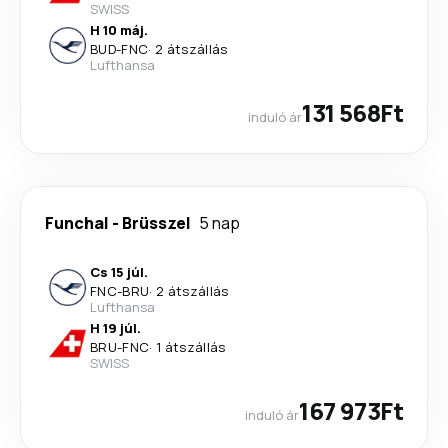
SWISS
H 10 máj.
BUD
-
FNC
·
2 átszállás
Lufthansa
131 568Ft
induló ár
Funchal
-
Brüsszel
5 nap
Cs 15 júl.
FNC
-
BRU
·
2 átszállás
Lufthansa
H 19 júl.
BRU
-
FNC
·
1 átszállás
SWISS
167 973Ft
induló ár