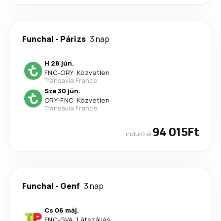
Funchal
-
Párizs
3 nap
H 28 jún.
FNC
-
ORY
·
Közvetlen
Transavia France
Sze 30 jún.
ORY
-
FNC
·
Közvetlen
Transavia France
94 015Ft
induló ár
Funchal
-
Genf
3 nap
Cs 06 máj.
FNC
-
GVA
·
1 átszállás