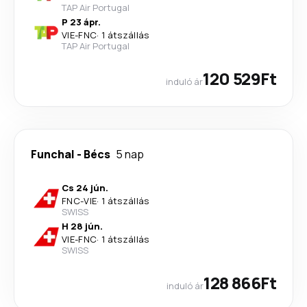
TAP Air Portugal
P 23 ápr.
VIE
-
FNC
·
1 átszállás
TAP Air Portugal
120 529Ft
induló ár
Funchal
-
Bécs
5 nap
Cs 24 jún.
FNC
-
VIE
·
1 átszállás
SWISS
H 28 jún.
VIE
-
FNC
·
1 átszállás
SWISS
128 866Ft
induló ár