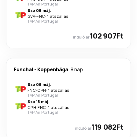
TAP Air Portugal
Szo 08 máj.
GVA
-
FNC
·
1 átszállás
TAP Air Portugal
102 907Ft
induló ár
Funchal
-
Koppenhága
8 nap
Szo 08 máj.
FNC
-
CPH
·
1 átszállás
TAP Air Portugal
Szo 15 máj.
CPH
-
FNC
·
1 átszállás
TAP Air Portugal
119 082Ft
induló ár