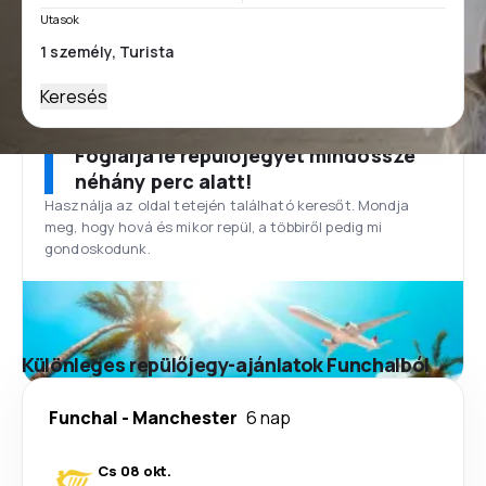
Utasok
Keresés
Foglalja le repülőjegyét mindössze
néhány perc alatt!
Használja az oldal tetején található keresőt. Mondja
meg, hogy hová és mikor repül, a többiről pedig mi
gondoskodunk.
Különleges repülőjegy-ajánlatok Funchalból
Funchal
-
Manchester
6 nap
Cs 08 okt.