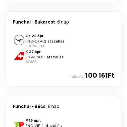
Funchal
-
Bukarest
6 nap
Cs 22 ápr.
FNC
-
OTP
·
2 átszállás
Lufthansa
K 27 ápr.
OTP
-
FNC
·
1 átszállás
SWISS
100 161Ft
induló ár
Funchal
-
Bécs
8 nap
P 16 ápr.
FNC
-
VIE
·
1 átszállás