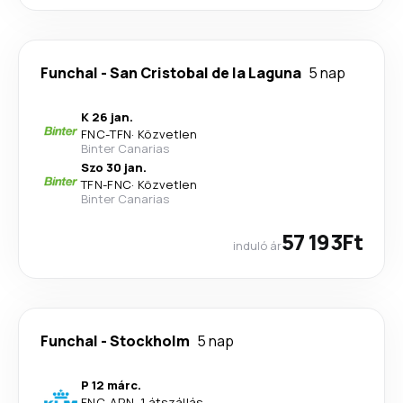
Funchal
-
San Cristobal de la Laguna
5 nap
K 26 jan.
FNC
-
TFN
·
Közvetlen
Binter Canarias
Szo 30 jan.
TFN
-
FNC
·
Közvetlen
Binter Canarias
57 193Ft
induló ár
Funchal
-
Stockholm
5 nap
P 12 márc.
FNC
-
ARN
·
1 átszállás