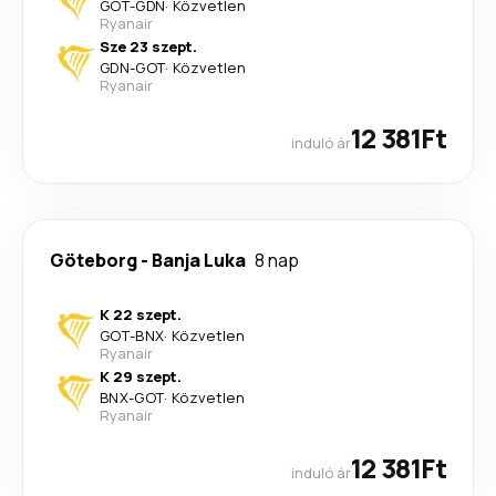
GOT
-
GDN
·
Közvetlen
Ryanair
Sze 23 szept.
GDN
-
GOT
·
Közvetlen
Ryanair
12 381Ft
induló ár
Göteborg
-
Banja Luka
8 nap
K 22 szept.
GOT
-
BNX
·
Közvetlen
Ryanair
K 29 szept.
BNX
-
GOT
·
Közvetlen
Ryanair
12 381Ft
induló ár