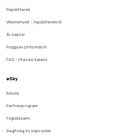
Repülőterek
Vélemények - repülőterekről
Ár naptár
Poggyászinformáció
FAQ - Utazási kalauz
eSky
Rólunk
Partnerprogram
Foglalásaim
Segítség és kapcsolat