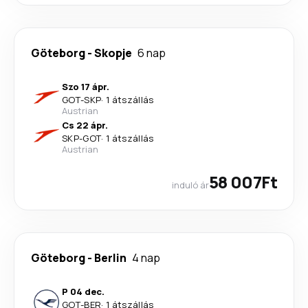
Göteborg
-
Skopje
6 nap
Szo 17 ápr.
GOT
-
SKP
·
1 átszállás
Austrian
Cs 22 ápr.
SKP
-
GOT
·
1 átszállás
Austrian
58 007Ft
induló ár
Göteborg
-
Berlin
4 nap
P 04 dec.
GOT
-
BER
·
1 átszállás