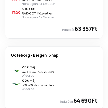
Norwegian Air Sweden
K 15 dec.
RAK
-
GOT
·
Közvetlen
Norwegian Air Sweden
63 357Ft
induló ár
Göteborg
-
Bergen
3 nap
V 02 máj.
GOT
-
BGO
·
Közvetlen
Wideroe
K 04 máj.
BGO
-
GOT
·
Közvetlen
Wideroe
64 690Ft
induló ár