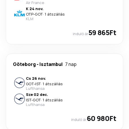
Air France
K 24 nov.
OTP
-
GOT
·
1 átszállás
KLM
59 865Ft
induló ár
Göteborg
-
Isztambul
7 nap
Cs 26 nov.
GOT
-
IST
·
1 átszállás
Lufthansa
Sze 02 dec.
IST
-
GOT
·
1 átszállás
Lufthansa
60 980Ft
induló ár