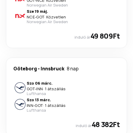
GOT
-
NCE
·
Közvetlen
Norwegian Air Sweden
Sze 19 máj.
NCE
-
GOT
·
Közvetlen
Norwegian Air Sweden
49 809Ft
induló ár
Göteborg
-
Innsbruck
8 nap
Szo 06 márc.
GOT
-
INN
·
1 átszállás
Lufthansa
Szo 13 márc.
INN
-
GOT
·
1 átszállás
Lufthansa
48 382Ft
induló ár