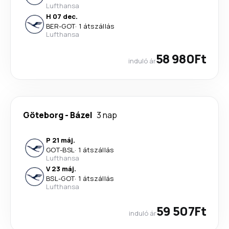
Lufthansa
H 07 dec.
BER
-
GOT
·
1 átszállás
Lufthansa
58 980Ft
induló ár
Göteborg
-
Bázel
3 nap
P 21 máj.
GOT
-
BSL
·
1 átszállás
Lufthansa
V 23 máj.
BSL
-
GOT
·
1 átszállás
Lufthansa
59 507Ft
induló ár