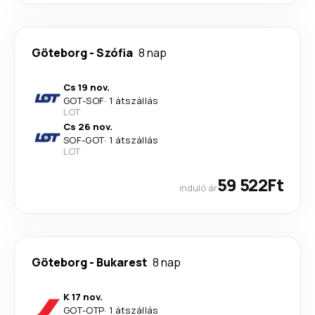
Göteborg
-
Szófia
8 nap
Cs 19 nov.
GOT
-
SOF
·
1 átszállás
LOT
Cs 26 nov.
SOF
-
GOT
·
1 átszállás
LOT
59 522Ft
induló ár
Göteborg
-
Bukarest
8 nap
K 17 nov.
GOT
-
OTP
·
1 átszállás