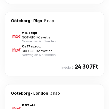
Göteborg
-
Riga
5 nap
V 13 szept.
GOT
-
RIX
·
Közvetlen
Norwegian Air Sweden
Cs 17 szept.
RIX
-
GOT
·
Közvetlen
Norwegian Air Sweden
24 307Ft
induló ár
Göteborg
-
London
3 nap
P 02 okt.