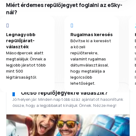
Miért érdemes repülőjegyet foglalni az eSky-
nál?
Legnagyobb
Rugalmas keresés
repülőjárat-
Bővítse ki a keresést
választék
a közeli
Másodpercek alatt
repülőterekre,
megtaláljuk Önnek a
valamint rugalmas
legjobb járatot több
dátumválasztással,
mint 500
hogy megtalálja a
légitársaságtól.
legolcsóbb
lehetőséget.
Olcsó repülőjegyekre vadászik?
Jó helyen jár. Minden nap több száz ajánlatot hasonlítunk
össze, hogy a legjobbakat kínáljuk Önnek. Nézze meg!