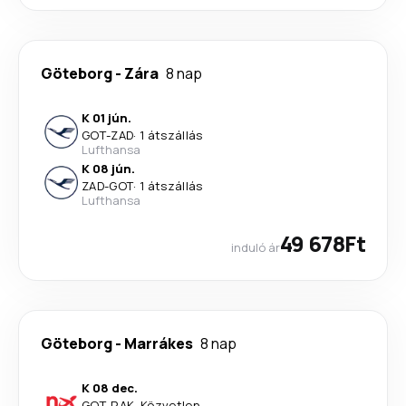
Göteborg
-
Zára
8 nap
K 01 jún.
GOT
-
ZAD
·
1 átszállás
Lufthansa
K 08 jún.
ZAD
-
GOT
·
1 átszállás
Lufthansa
49 678Ft
induló ár
Göteborg
-
Marrákes
8 nap
K 08 dec.
GOT
-
RAK
·
Közvetlen