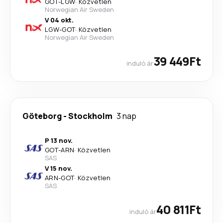
GOT
-
LGW
·
Közvetlen
Norwegian Air Sweden
V 04 okt.
LGW
-
GOT
·
Közvetlen
Norwegian Air Sweden
39 449Ft
induló ár
Göteborg
-
Stockholm
3 nap
P 13 nov.
GOT
-
ARN
·
Közvetlen
SAS
V 15 nov.
ARN
-
GOT
·
Közvetlen
SAS
40 811Ft
induló ár