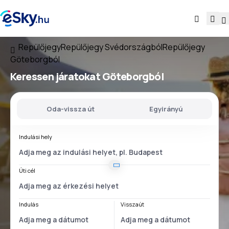
Repülőjegy
Repülőjegy Svédországból
Repülőjegy
Göteborgból
Keressen járatokat
Göteborgból
Oda-vissza út
Egyirányú
Indulási hely
Úti cél
Indulás
Visszaút