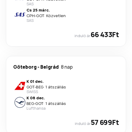
SAS
Cs 25 márc.
CPH
-
GOT
·
Közvetlen
SAS
66 433Ft
induló ár
Göteborg
-
Belgrád
8 nap
K 01 dec.
GOT
-
BEG
·
1 átszállás
SWISS
K 08 dec.
BEG
-
GOT
·
1 átszállás
Lufthansa
57 699Ft
induló ár