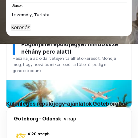
Utasok
Keresés
Foglalja le repülőjegyét mindössze
néhány perc alatt!
Használja az oldal tetején található keresőt. Mondja
meg, hogy hová és mikor repül, a többiről pedig mi
gondoskodunk.
Különleges repülőjegy-ajánlatok Göteborgból
Göteborg
-
Gdansk
4 nap
V 20 szept.