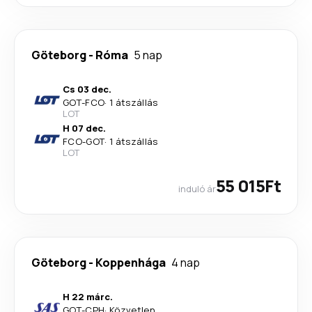
Göteborg
-
Róma
5 nap
Cs 03 dec.
GOT
-
FCO
·
1 átszállás
LOT
H 07 dec.
FCO
-
GOT
·
1 átszállás
LOT
55 015Ft
induló ár
Göteborg
-
Koppenhága
4 nap
H 22 márc.
GOT
-
CPH
·
Közvetlen