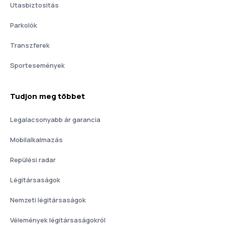
Utasbiztositás
Parkolók
Transzferek
Sportesemények
Tudjon meg többet
Legalacsonyabb ár garancia
Mobilalkalmazás
Repülési radar
Légitársaságok
Nemzeti légitársaságok
Vélemények légitársaságokról