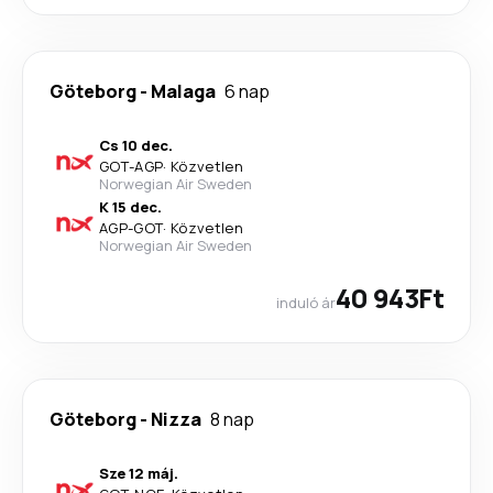
Göteborg
-
Malaga
6 nap
Cs 10 dec.
GOT
-
AGP
·
Közvetlen
Norwegian Air Sweden
K 15 dec.
AGP
-
GOT
·
Közvetlen
Norwegian Air Sweden
40 943Ft
induló ár
Göteborg
-
Nizza
8 nap
Sze 12 máj.