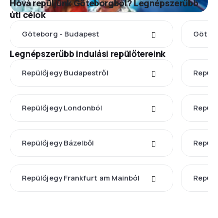
Hová repüljünk Göteborgból? Legnépszerűbb
úti célok
Göteborg - Budapest
Götebo
Legnépszerűbb indulási repülőtereink
Repülőjegy Budapestről
Repülő
Repülőjegy Londonból
Repülő
Repülőjegy Bázelből
Repülő
Repülőjegy Frankfurt am Mainból
Repülő