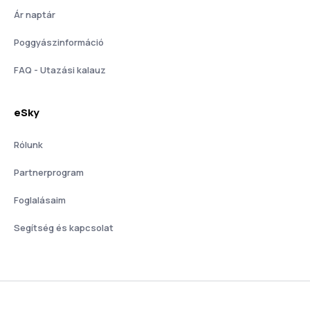
Ár naptár
Poggyászinformáció
FAQ - Utazási kalauz
eSky
Rólunk
Partnerprogram
Foglalásaim
Segítség és kapcsolat