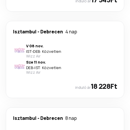
induló ár
Isztambul
-
Debrecen
4 nap
V 08 nov.
IST
-
DEB
·
Közvetlen
Wizz Air
Sze 11 nov.
DEB
-
IST
·
Közvetlen
Wizz Air
18 228Ft
induló ár
Isztambul
-
Debrecen
8 nap