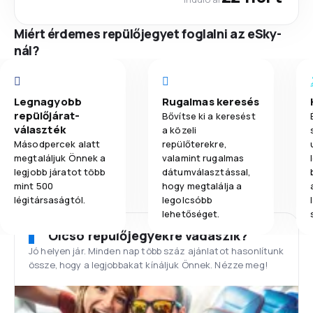
Miért érdemes repülőjegyet foglalni az eSky-
nál?
Legnagyobb
Rugalmas keresés
repülőjárat-
Bővítse ki a keresést
választék
a közeli
Másodpercek alatt
repülőterekre,
megtaláljuk Önnek a
valamint rugalmas
legjobb járatot több
dátumválasztással,
mint 500
hogy megtalálja a
légitársaságtól.
legolcsóbb
lehetőséget.
Olcsó repülőjegyekre vadászik?
Jó helyen jár. Minden nap több száz ajánlatot hasonlítunk
össze, hogy a legjobbakat kínáljuk Önnek. Nézze meg!