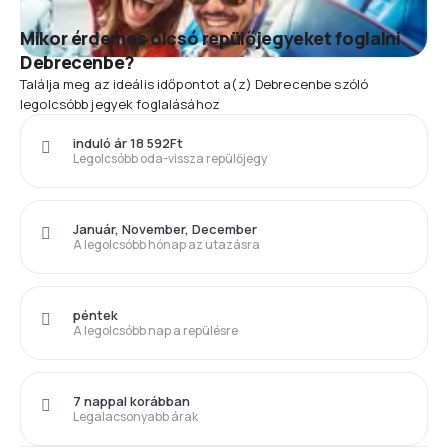
Mikor érdemes olcsó repülőjegyeket foglalni
Debrecenbe?
Találja meg az ideális időpontot a(z) Debrecenbe szóló
legolcsóbb jegyek foglalásához
induló ár 18 592Ft
Legolcsóbb oda-vissza repülőjegy
Január, November, December
A legolcsóbb hónap az utazásra
péntek
A legolcsóbb nap a repülésre
7 nappal korábban
Legalacsonyabb árak