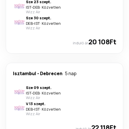
Sze 23 szept.
IST
-
DEB
·
Közvetlen
Wizz Air
Sze 30 szept.
DEB
-
IST
·
Közvetlen
Wizz Air
20 108Ft
induló ár
Isztambul
-
Debrecen
5 nap
Sze 09 szept.
IST
-
DEB
·
Közvetlen
Wizz Air
V 13 szept.
DEB
-
IST
·
Közvetlen
Wizz Air
22 118Ft
induló ár