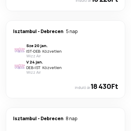
induló ár
Isztambul
-
Debrecen
5 nap
Sze 20 jan.
IST
-
DEB
·
Közvetlen
Wizz Air
V 24 jan.
DEB
-
IST
·
Közvetlen
Wizz Air
18 430Ft
induló ár
Isztambul
-
Debrecen
8 nap