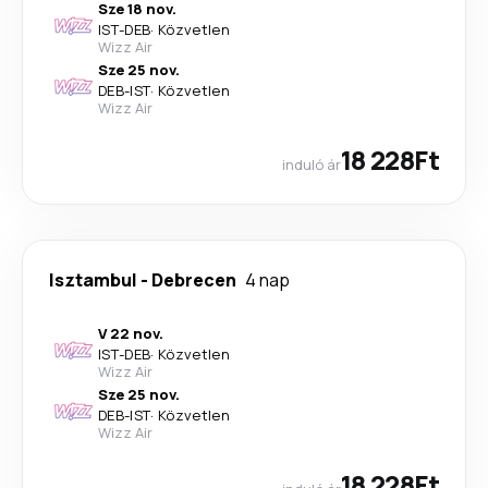
Sze 18 nov.
IST
-
DEB
·
Közvetlen
Wizz Air
Sze 25 nov.
DEB
-
IST
·
Közvetlen
Wizz Air
18 228Ft
induló ár
Isztambul
-
Debrecen
4 nap
V 22 nov.
IST
-
DEB
·
Közvetlen
Wizz Air
Sze 25 nov.
DEB
-
IST
·
Közvetlen
Wizz Air
18 228Ft