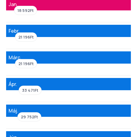
Jan.
18 592Ft
Febr.
21 196Ft
Márc.
21 196Ft
Ápr.
33 471Ft
Máj.
29 752Ft