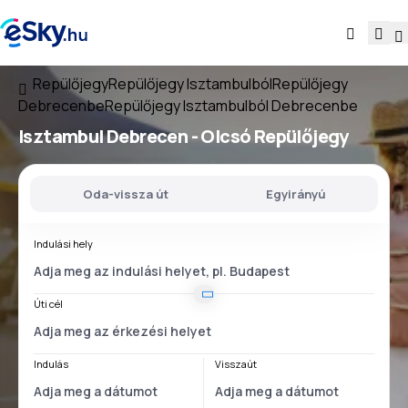
Repülőjegy
Repülőjegy Isztambulból
Repülőjegy
Debrecenbe
Repülőjegy Isztambulból Debrecenbe
Isztambul Debrecen
- Olcsó Repülőjegy
Oda-vissza út
Egyirányú
Indulási hely
Úti cél
Indulás
Visszaút