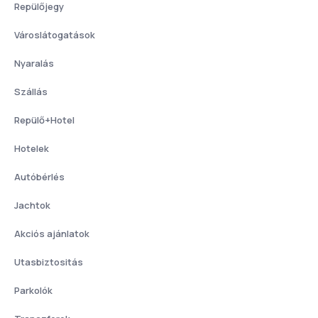
Repülőjegy
Városlátogatások
Nyaralás
Szállás
Repülő+Hotel
Hotelek
Autóbérlés
Jachtok
Akciós ajánlatok
Utasbiztositás
Parkolók