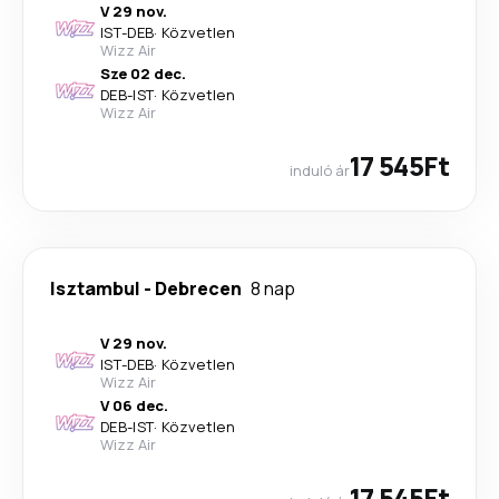
V 29 nov.
IST
-
DEB
·
Közvetlen
Wizz Air
Sze 02 dec.
DEB
-
IST
·
Közvetlen
Wizz Air
17 545Ft
induló ár
Isztambul
-
Debrecen
8 nap
V 29 nov.
IST
-
DEB
·
Közvetlen
Wizz Air
V 06 dec.
DEB
-
IST
·
Közvetlen
Wizz Air
17 545Ft