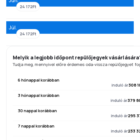
Jún.
24 172Ft
Júl.
24 172Ft
Melyik a legjobb időpont repülőjegyek vásárlására
Tudja meg, mennyivel előre érdemes oda-vissza repülőjegyet fog
6 hónappal korábban
induló ár
308 1
3 hónappal korábban
induló ár
379 8
30 nappal korábban
induló ár
295 3
7 nappal korábban
induló ár
233 3