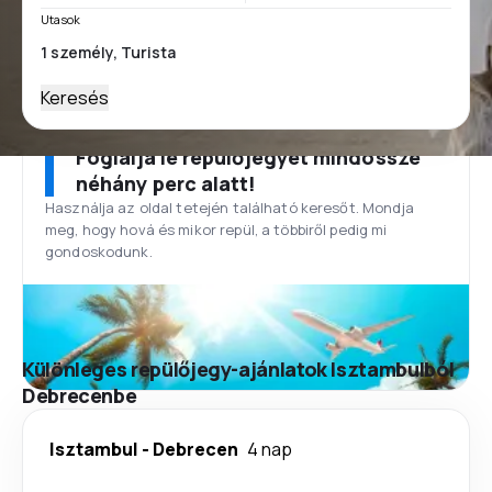
Utasok
Keresés
Foglalja le repülőjegyét mindössze
néhány perc alatt!
Használja az oldal tetején található keresőt. Mondja
meg, hogy hová és mikor repül, a többiről pedig mi
gondoskodunk.
Különleges repülőjegy-ajánlatok Isztambulból
Debrecenbe
Isztambul
-
Debrecen
4 nap