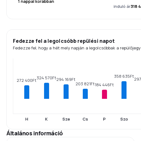
1 nappal korábban
induló ár
318 4
Fedezze fel a legolcsóbb repülési napot
Fedezze fel, hogy a hét mely napján a legolcsóbbak a repülőjegy
358 635Ft
324 570Ft
297
294 169Ft
272 400Ft
203 821Ft
184 446Ft
H
K
Sze
Cs
P
Szo
Általános információ