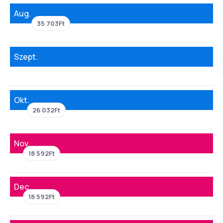
Aug.
35 703Ft
Szept.
Okt.
26 032Ft
Nov.
18 592Ft
Dec.
18 592Ft