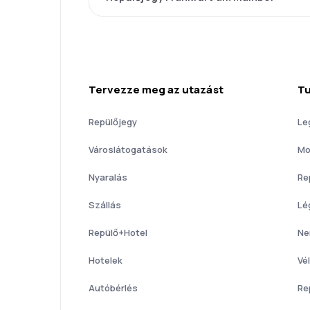
Tervezze meg az utazást
Tu
Repülőjegy
Le
Városlátogatások
Mo
Nyaralás
Re
Szállás
Lé
Repülő+Hotel
Ne
Hotelek
Vé
Autóbérlés
Re