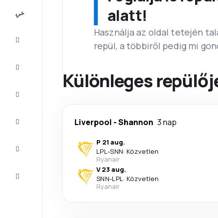
All-
alatt!
inclusive
Használja az oldal tetején ta
Városlátogatások
repül, a többiről pedig mi go
Szállás
Különleges repülőj
Ajánlatok
Fejezze
Liverpool
-
Shannon
3 nap
be az
utat
P 21 aug.
Inspiráció
LPL
-
SNN
·
Közvetlen
és tippek
Ryanair
V 23 aug.
Ügyfélszolgálat
SNN
-
LPL
·
Közvetlen
Ryanair