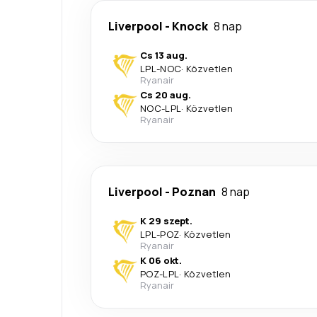
Liverpool
-
Knock
8 nap
Cs 13 aug.
LPL
-
NOC
·
Közvetlen
Ryanair
Cs 20 aug.
NOC
-
LPL
·
Közvetlen
Ryanair
Liverpool
-
Poznan
8 nap
K 29 szept.
LPL
-
POZ
·
Közvetlen
Ryanair
K 06 okt.
POZ
-
LPL
·
Közvetlen
Ryanair