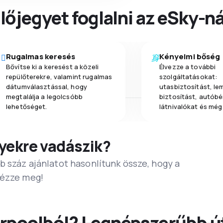
őjegyet foglalni az eSky-ná
Rugalmas keresés
Kényelmi bőség
Bővítse ki a keresést a közeli
Élvezze a további
repülőterekre, valamint rugalmas
szolgáltatásokat:
dátumválasztással, hogy
utasbiztosítást, l
megtalálja a legolcsóbb
biztosítást, autóbér
lehetőséget.
látnivalókat és még
yekre vadászik?
b száz ajánlatot hasonlítunk össze, hogy a
Nézze meg!
erpoolból? Legnépszerűbb út