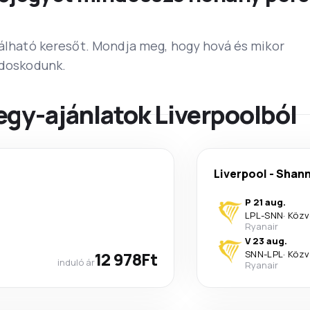
lálható keresőt. Mondja meg, hogy hová és mikor
ndoskodunk.
egy-ajánlatok Liverpoolból
Liverpool
-
Shan
P 21 aug.
LPL
-
SNN
·
Közv
Ryanair
V 23 aug.
12 978Ft
SNN
-
LPL
·
Közv
induló ár
Ryanair