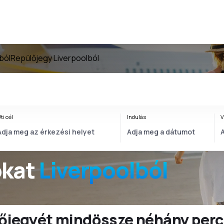
ból
Repülőjegy Liverpoolból
ti cél
Indulás
V
okat
Liverpoolból
ülőjegyét mindössze néhány perc