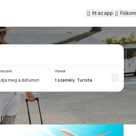
Itt az app
Fiókom
isszaút
Utasok