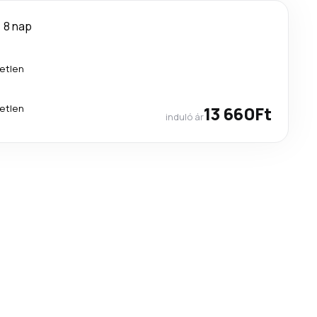
8 nap
etlen
etlen
13 660Ft
induló ár