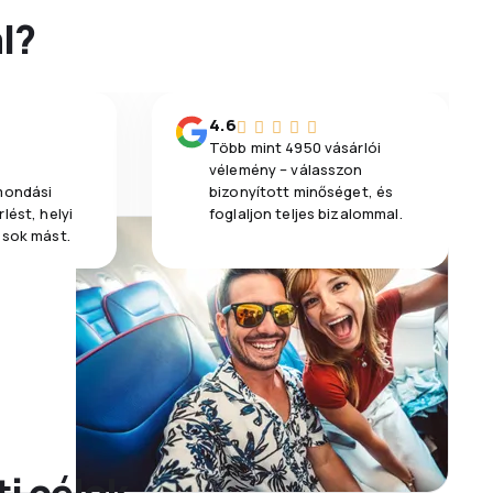
l?
4.6
Több mint 4950 vásárlói
vélemény – válasszon
emondási
bizonyított minőséget, és
lést, helyi
foglaljon teljes bizalommal.
 sok mást.
i célok