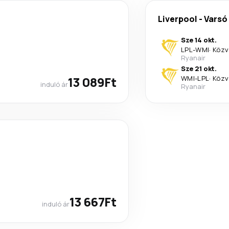
Liverpool
-
Varsó
Sze 14 okt.
LPL
-
WMI
·
Közv
Ryanair
Sze 21 okt.
13 089Ft
WMI
-
LPL
·
Közv
induló ár
Ryanair
13 667Ft
induló ár