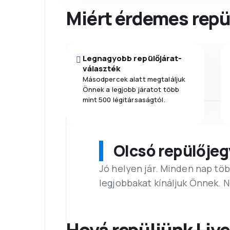
Miért érdemes repül
Legnagyobb repülőjárat-
választék
Másodpercek alatt megtaláljuk
Önnek a legjobb járatot több
mint 500 légitársaságtól.
Olcsó repülőjeg
Jó helyen jár. Minden nap töb
legjobbakat kínáljuk Önnek. 
Hová repüljünk Liv