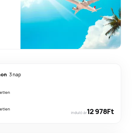
non
3 nap
etlen
etlen
12 978Ft
induló ár