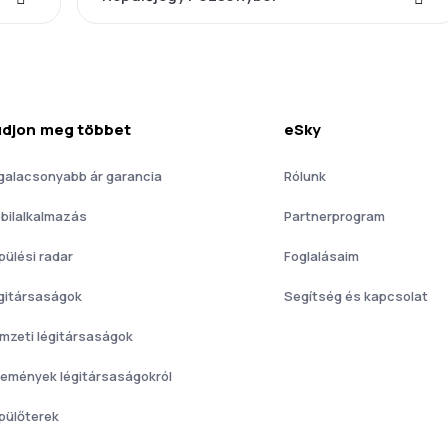
djon meg többet
eSky
galacsonyabb ár garancia
Rólunk
bilalkalmazás
Partnerprogram
pülési radar
Foglalásaim
gitársaságok
Segítség és kapcsolat
mzeti légitársaságok
lemények légitársaságokról
pülőterek