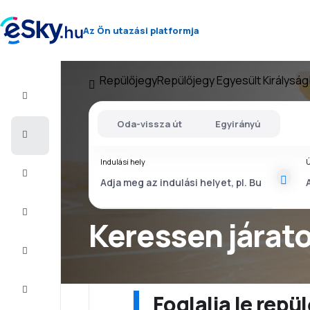
Az Ön utazási platformja
Repülőjegy
Repülőjegy Egyesült Királyság
Repülő+Hotel
Oda-vissza út
Egyirányú
Repülőjegy
Indulási hely
Ú
Nyaralás
Nyár
2026
Keressen járat
Téli
2026/27
Last
minute
Foglalja le rep