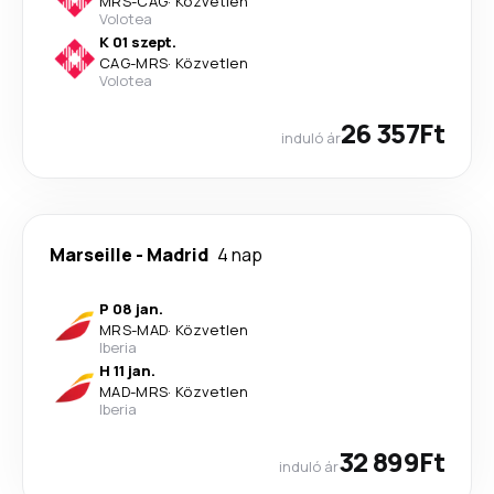
MRS
-
CAG
·
Közvetlen
Volotea
K 01 szept.
CAG
-
MRS
·
Közvetlen
Volotea
26 357Ft
induló ár
Marseille
-
Madrid
4 nap
P 08 jan.
MRS
-
MAD
·
Közvetlen
Iberia
H 11 jan.
MAD
-
MRS
·
Közvetlen
Iberia
32 899Ft
induló ár