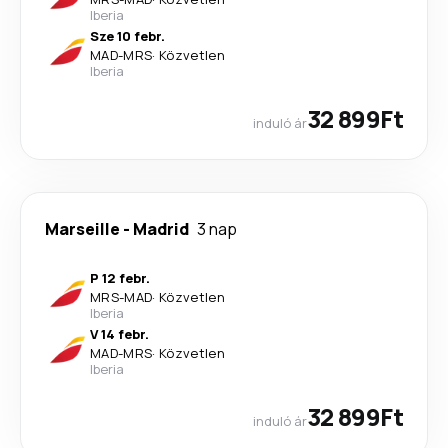
Iberia
Sze 10 febr.
MAD
-
MRS
·
Közvetlen
Iberia
32 899Ft
induló ár
Marseille
-
Madrid
3 nap
P 12 febr.
MRS
-
MAD
·
Közvetlen
Iberia
V 14 febr.
MAD
-
MRS
·
Közvetlen
Iberia
32 899Ft
induló ár