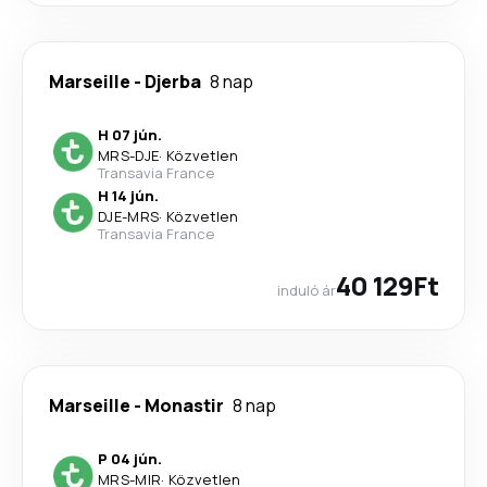
Marseille
-
Djerba
8 nap
H 07 jún.
MRS
-
DJE
·
Közvetlen
Transavia France
H 14 jún.
DJE
-
MRS
·
Közvetlen
Transavia France
40 129Ft
induló ár
Marseille
-
Monastir
8 nap
P 04 jún.
MRS
-
MIR
·
Közvetlen