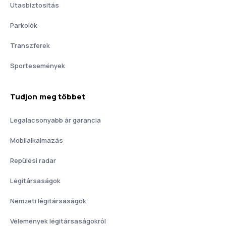
Utasbiztositás
Parkolók
Transzferek
Sportesemények
Tudjon meg többet
Legalacsonyabb ár garancia
Mobilalkalmazás
Repülési radar
Légitársaságok
Nemzeti légitársaságok
Vélemények légitársaságokról