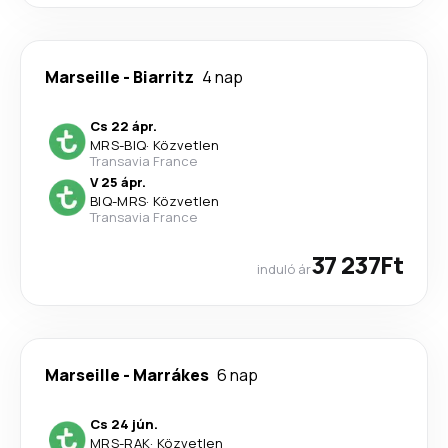
Marseille
-
Biarritz
4 nap
Cs 22 ápr.
MRS
-
BIQ
·
Közvetlen
Transavia France
V 25 ápr.
BIQ
-
MRS
·
Közvetlen
Transavia France
37 237Ft
induló ár
Marseille
-
Marrákes
6 nap
Cs 24 jún.
MRS
-
RAK
·
Közvetlen