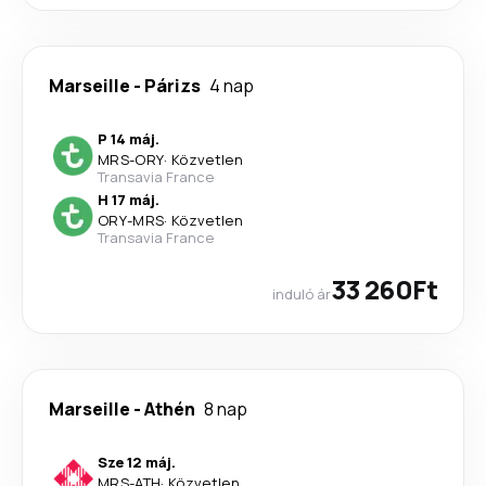
Marseille
-
Párizs
4 nap
P 14 máj.
MRS
-
ORY
·
Közvetlen
Transavia France
H 17 máj.
ORY
-
MRS
·
Közvetlen
Transavia France
33 260Ft
induló ár
Marseille
-
Athén
8 nap
Sze 12 máj.
MRS
-
ATH
·
Közvetlen