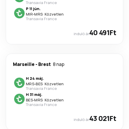
Transavia France
P 11 jún.
MIR
-
MRS
·
Közvetlen
Transavia France
40 491Ft
induló ár
Marseille
-
Brest
8 nap
H 24 máj.
MRS
-
BES
·
Közvetlen
Transavia France
H 31 máj.
BES
-
MRS
·
Közvetlen
Transavia France
43 021Ft
induló ár