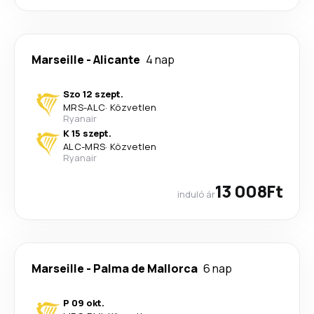
Marseille
-
Alicante
4 nap
Szo 12 szept.
MRS
-
ALC
·
Közvetlen
Ryanair
K 15 szept.
ALC
-
MRS
·
Közvetlen
Ryanair
13 008Ft
induló ár
Marseille
-
Palma de Mallorca
6 nap
P 09 okt.