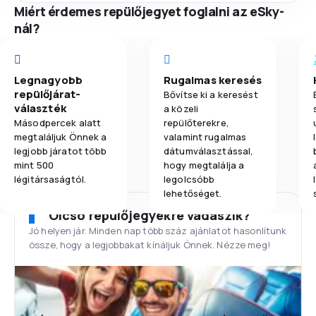
Miért érdemes repülőjegyet foglalni az eSky-
nál?
Legnagyobb
Rugalmas keresés
repülőjárat-
Bővítse ki a keresést
választék
a közeli
Másodpercek alatt
repülőterekre,
megtaláljuk Önnek a
valamint rugalmas
legjobb járatot több
dátumválasztással,
mint 500
hogy megtalálja a
légitársaságtól.
legolcsóbb
lehetőséget.
Olcsó repülőjegyekre vadászik?
Jó helyen jár. Minden nap több száz ajánlatot hasonlítunk
össze, hogy a legjobbakat kínáljuk Önnek. Nézze meg!