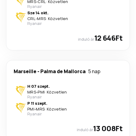
MRS
-
CRL
·
Közvetlen
Ryanair
Sze 14 okt.
CRL
-
MRS
·
Közvetlen
Ryanair
12 646Ft
induló ár
Marseille
-
Palma de Mallorca
5 nap
H 07 szept.
MRS
-
PMI
·
Közvetlen
Ryanair
P 11 szept.
PMI
-
MRS
·
Közvetlen
Ryanair
13 008Ft
induló ár