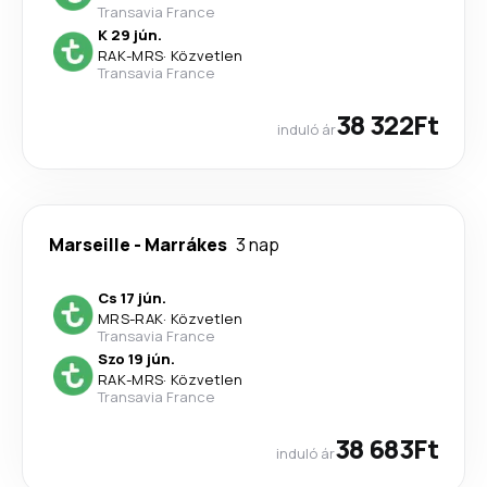
Transavia France
K 29 jún.
RAK
-
MRS
·
Közvetlen
Transavia France
38 322Ft
induló ár
Marseille
-
Marrákes
3 nap
Cs 17 jún.
MRS
-
RAK
·
Közvetlen
Transavia France
Szo 19 jún.
RAK
-
MRS
·
Közvetlen
Transavia France
38 683Ft
induló ár