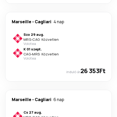
Marseille
-
Cagliari
4 nap
Szo 29 aug.
MRS
-
CAG
·
Közvetlen
Volotea
K 01 szept.
CAG
-
MRS
·
Közvetlen
Volotea
26 353Ft
induló ár
Marseille
-
Cagliari
6 nap
Cs 27 aug.