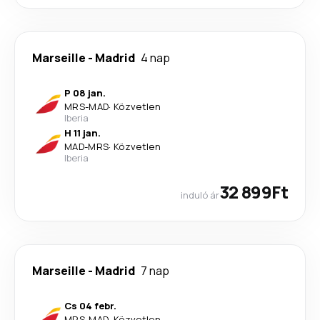
Marseille
-
Madrid
4 nap
P 08 jan.
MRS
-
MAD
·
Közvetlen
Iberia
H 11 jan.
MAD
-
MRS
·
Közvetlen
Iberia
32 899Ft
induló ár
Marseille
-
Madrid
7 nap
Cs 04 febr.
MRS
-
MAD
·
Közvetlen