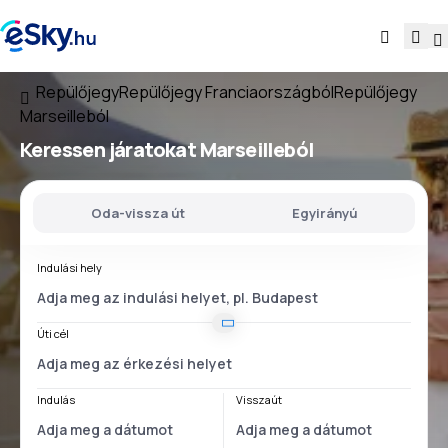
Repülőjegy
Repülőjegy Franciaországból
Repülőjegy
Marseilleból
Keressen járatokat
Marseilleból
Oda-vissza út
Egyirányú
Indulási hely
Úti cél
Indulás
Visszaút