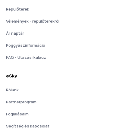
Repülőterek
Vélemények - repülőterekről
Ár naptár
Poggyászinformáció
FAQ - Utazási kalauz
eSky
Rólunk
Partnerprogram
Foglalásaim
Segítség és kapcsolat