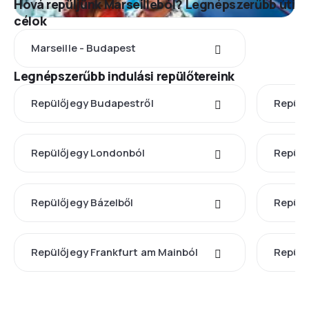
Hová repüljünk Marseilleból? Legnépszerűbb úti
célok
Marseille - Budapest
Legnépszerűbb indulási repülőtereink
Repülőjegy Budapestről
Repülő
Repülőjegy Londonból
Repülő
Repülőjegy Bázelből
Repülő
Repülőjegy Frankfurt am Mainból
Repülő