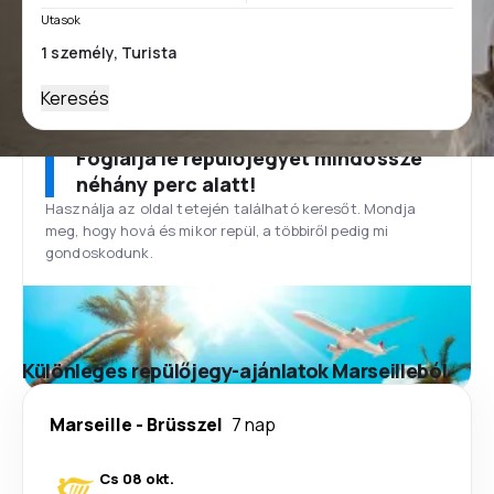
Utasok
Keresés
Foglalja le repülőjegyét mindössze
néhány perc alatt!
Használja az oldal tetején található keresőt. Mondja
meg, hogy hová és mikor repül, a többiről pedig mi
gondoskodunk.
Különleges repülőjegy-ajánlatok Marseilleból
Marseille
-
Brüsszel
7 nap
Cs 08 okt.