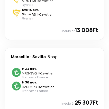
MRS
-
PMI
·
Közvetlen
Ryanair
Sze 14 okt.
PMI
-
MRS
·
Közvetlen
Ryanair
13 008Ft
induló ár
Marseille
-
Sevilla
8 nap
H 23 nov.
MRS
-
SVQ
·
Közvetlen
Transavia France
H 30 nov.
SVQ
-
MRS
·
Közvetlen
Transavia France
25 307Ft
induló ár