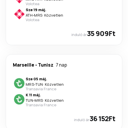
Volotea
Sze 19 máj.
ATH
-
MRS
·
Közvetlen
Volotea
35 909Ft
induló ár
Marseille
-
Tunisz
7 nap
Sze 05 máj.
MRS
-
TUN
·
Közvetlen
Transavia France
K 11 máj.
TUN
-
MRS
·
Közvetlen
Transavia France
36 152Ft
induló ár