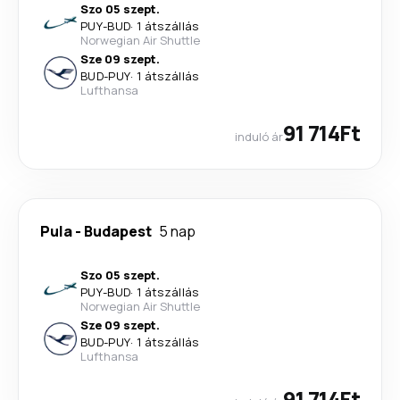
Szo 05 szept.
PUY
-
BUD
·
1 átszállás
Norwegian Air Shuttle
Sze 09 szept.
BUD
-
PUY
·
1 átszállás
Lufthansa
91 714Ft
induló ár
Pula
-
Budapest
5 nap
Szo 05 szept.
PUY
-
BUD
·
1 átszállás
Norwegian Air Shuttle
Sze 09 szept.
BUD
-
PUY
·
1 átszállás
Lufthansa
91 714Ft