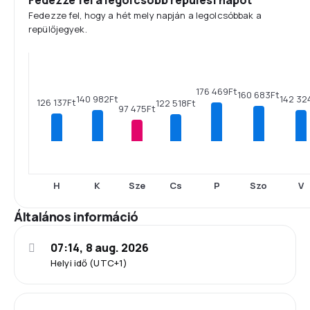
Fedezze fel a legolcsóbb repülési napot
Fedezze fel, hogy a hét mely napján a legolcsóbbak a
repülőjegyek.
176 469Ft
160 683Ft
142 32
140 982Ft
126 137Ft
122 518Ft
97 475Ft
H
K
Sze
Cs
P
Szo
V
Általános információ
07:14, 8 aug. 2026
Helyi idő (UTC+1)