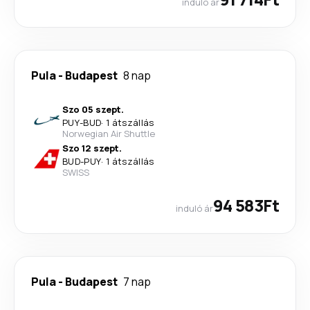
induló ár
Pula
-
Budapest
8 nap
Szo 05 szept.
PUY
-
BUD
·
1 átszállás
Norwegian Air Shuttle
Szo 12 szept.
BUD
-
PUY
·
1 átszállás
SWISS
94 583Ft
induló ár
Pula
-
Budapest
7 nap