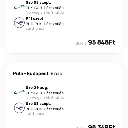
Szo 05 szept.
PUY
-
BUD
·
1 átszállás
Norwegian Air Shuttle
P 11 szept.
BUD
-
PUY
·
1 átszállás
Lufthansa
95 848Ft
induló ár
Pula
-
Budapest
8 nap
Szo 29 aug.
PUY
-
BUD
·
1 átszállás
Norwegian Air Shuttle
Szo 05 szept.
BUD
-
PUY
·
1 átszállás
Lufthansa
98 349Ft