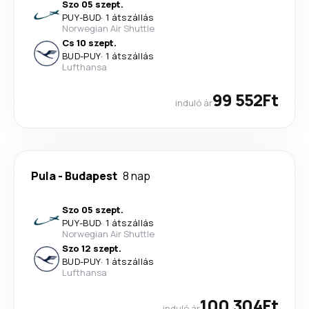
Szo 05 szept.
PUY
-
BUD
·
1 átszállás
Norwegian Air Shuttle
Cs 10 szept.
BUD
-
PUY
·
1 átszállás
Lufthansa
99 552Ft
induló ár
Pula
-
Budapest
8 nap
Szo 05 szept.
PUY
-
BUD
·
1 átszállás
Norwegian Air Shuttle
Szo 12 szept.
BUD
-
PUY
·
1 átszállás
Lufthansa
100 304Ft
induló ár