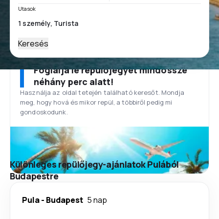
Utasok
Keresés
Foglalja le repülőjegyét mindössze
néhány perc alatt!
Használja az oldal tetején található keresőt. Mondja
meg, hogy hová és mikor repül, a többiről pedig mi
gondoskodunk.
Különleges repülőjegy-ajánlatok Pulából
Budapestre
Pula
-
Budapest
5 nap