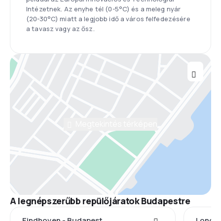
Intézetnek. Az enyhe tél (0-5°C) és a meleg nyár
(20-30°C) miatt a legjobb idő a város felfedezésére
a tavasz vagy az ősz.
Megtekintés térképen
A legnépszerűbb repülőjáratok Budapestre
Eindhoven - Budapest
London