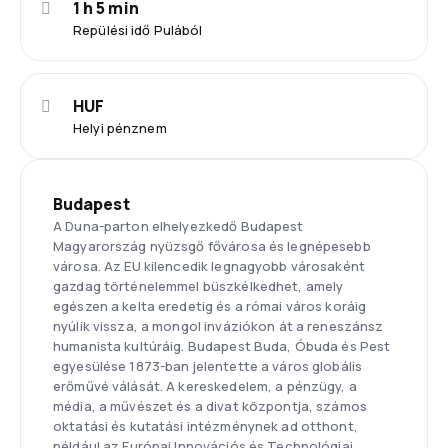
1 h 5 min
Repülési idő Pulából
HUF
Helyi pénznem
Budapest
A Duna-parton elhelyezkedő Budapest
Magyarország nyüzsgő fővárosa és legnépesebb
városa. Az EU kilencedik legnagyobb városaként
gazdag történelemmel büszkélkedhet, amely
egészen a kelta eredetig és a római város koráig
nyúlik vissza, a mongol inváziókon át a reneszánsz
humanista kultúráig. Budapest Buda, Óbuda és Pest
egyesülése 1873-ban jelentette a város globális
erőművé válását. A kereskedelem, a pénzügy, a
média, a művészet és a divat központja, számos
oktatási és kutatási intézménynek ad otthont,
például az Európai Innovációs és Technológiai