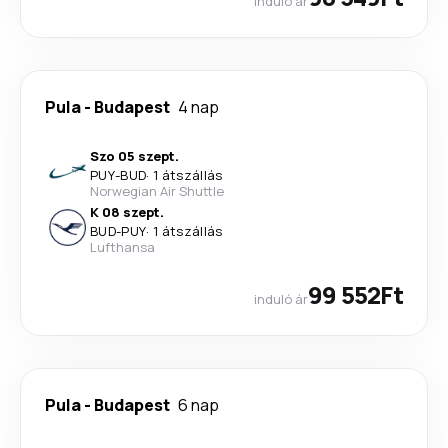
induló ár
Pula
-
Budapest
4 nap
Szo 05 szept.
PUY
-
BUD
·
1 átszállás
Norwegian Air Shuttle
K 08 szept.
BUD
-
PUY
·
1 átszállás
Lufthansa
99 552Ft
induló ár
Pula
-
Budapest
6 nap