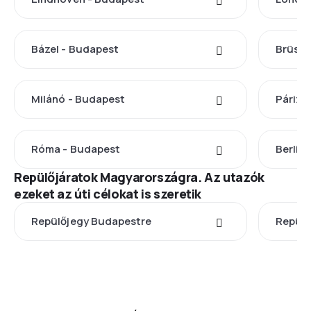
Bázel - Budapest
Brüssz
Milánó - Budapest
Párizs
Róma - Budapest
Berlin
Repülőjáratok Magyarországra. Az utazók
ezeket az úti célokat is szeretik
Repülőjegy Budapestre
Repülő