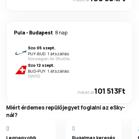
Pula
-
Budapest
8 nap
Szo 05 szept.
PUY
-
BUD
·
1 átszállás
Norwegian Air Shuttle
Szo 12 szept.
BUD
-
PUY
·
1 átszállás
SWISS
101 513Ft
induló ár
Miért érdemes repülőjegyet foglalni az eSky-
nál?
Legnagyobb
Rugalmas keresés