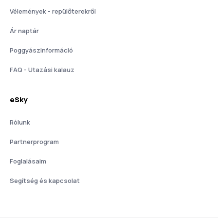
Vélemények - repülőterekről
Ár naptár
Poggyászinformáció
FAQ - Utazási kalauz
eSky
Rólunk
Partnerprogram
Foglalásaim
Segítség és kapcsolat