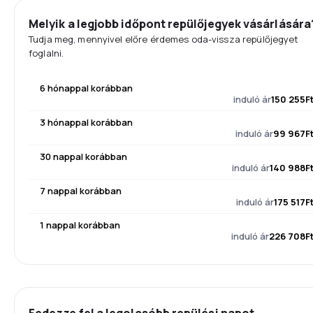
Melyik a legjobb időpont repülőjegyek vásárlására
Tudja meg, mennyivel előre érdemes oda-vissza repülőjegyet
foglalni.
6 hónappal korábban
induló ár
150 255F
3 hónappal korábban
induló ár
99 967F
30 nappal korábban
induló ár
140 988F
7 nappal korábban
induló ár
175 517F
1 nappal korábban
induló ár
226 708F