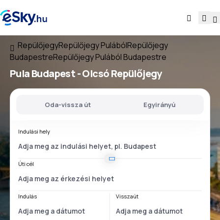
Repülőjegy
Repülőjegy Pulából
Repülőjegy
Budapestre
Repülőjegy Pulából Budapestre
Pula Budapest
- Olcsó Repülőjegy
Oda-vissza út
Egyirányú
Indulási hely
Úti cél
Indulás
Visszaút