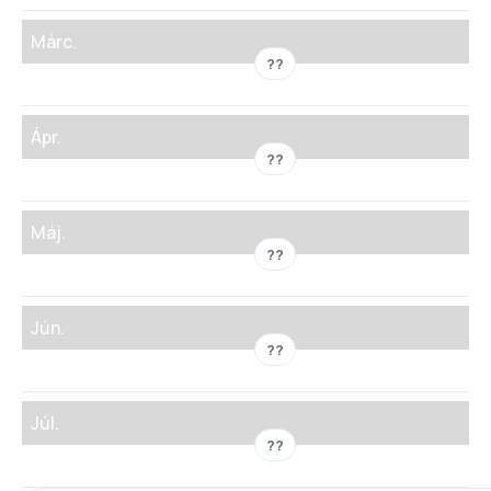
Márc.
??
Ápr.
??
Máj.
??
Jún.
??
Júl.
??