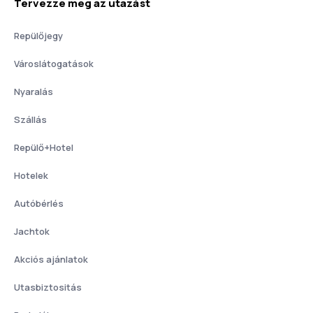
Tervezze meg az utazást
Repülőjegy
Városlátogatások
Nyaralás
Szállás
Repülő+Hotel
Hotelek
Autóbérlés
Jachtok
Akciós ajánlatok
Utasbiztositás