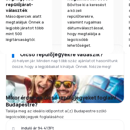
repülőjárat-
Bővítse ki a keresést
választék
a közeli
Másodpercek alatt
repülőterekre,
megtaláljuk Önnek a
valamint rugalmas
legjobb járatot több
dátumválasztással,
mint 500
hogy megtalálja a
légitársaságtól.
legolcsóbb
lehetőséget.
Olcsó repülőjegyekre vadászik?
Jó helyen jár. Minden nap több száz ajánlatot hasonlítunk
össze, hogy a legjobbakat kínáljuk Önnek. Nézze meg!
Mikor érdemes olcsó repülőjegyeket foglalni
Budapestre?
Találja meg az ideális időpontot a(z) Budapestre szóló
legolcsóbb jegyek foglalásához
induló ár 94 413Ft