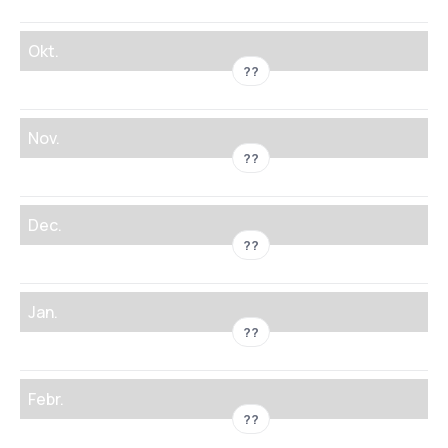
Okt.
??
Nov.
??
Dec.
??
Jan.
??
Febr.
??