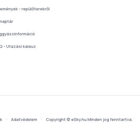
lemények - repülőterekről
 naptár
ggyászinformáció
Q - Utazási kalauz
ek
Adatvédelem
Copyright © eSky.hu Minden jog fenntartva.