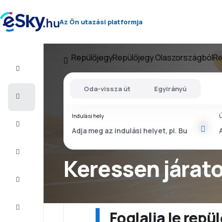
Az Ön utazási platformja
Repülőjegy
Repülőjegy Olaszországból
Re
Repülő+Hotel
Oda-vissza út
Egyirányú
Repülőjegy
Indulási hely
Ú
Nyaralás
Nyár
2026
Keressen járat
Téli
2026/27
Last
minute
Foglalja le rep