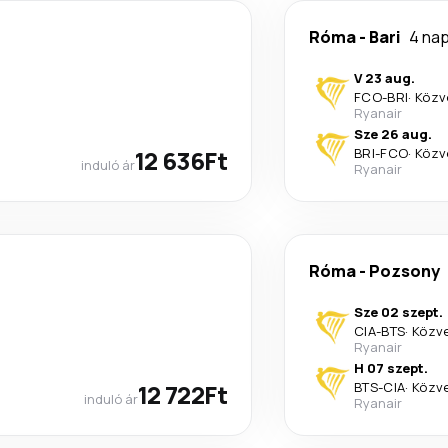
Róma
-
Bari
4 na
V 23 aug.
FCO
-
BRI
·
Közv
Ryanair
Sze 26 aug.
12 636Ft
BRI
-
FCO
·
Közv
induló ár
Ryanair
Róma
-
Pozsony
Sze 02 szept.
CIA
-
BTS
·
Közv
Ryanair
H 07 szept.
12 722Ft
BTS
-
CIA
·
Közv
induló ár
Ryanair