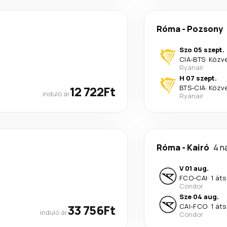
Róma
-
Pozsony
Szo 05 szept.
CIA
-
BTS
·
Közv
Ryanair
H 07 szept.
12 722Ft
BTS
-
CIA
·
Közv
induló ár
Ryanair
Róma
-
Kairó
4 n
V 01 aug.
FCO
-
CAI
·
1 áts
Condor
Sze 04 aug.
33 756Ft
CAI
-
FCO
·
1 áts
induló ár
Condor