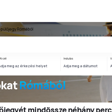
pülőjegy Rómából
ti cél
Indulás
V
okat
Rómából
ülőjegyét mindössze néhány perc