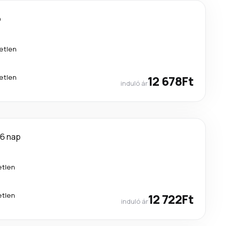
p
etlen
etlen
12 678Ft
induló ár
6 nap
etlen
etlen
12 722Ft
induló ár