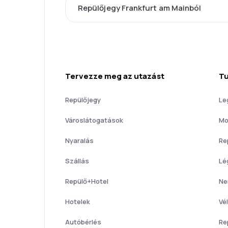
Repülőjegy Frankfurt am Mainból
Tervezze meg az utazást
Tu
Repülőjegy
Le
Városlátogatások
Mo
Nyaralás
Re
Szállás
Lé
Repülő+Hotel
Ne
Hotelek
Vé
Autóbérlés
Re