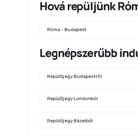
Hová repüljünk Róm
Róma - Budapest
Legnépszerűbb indu
Repülőjegy Budapestről
Repülőjegy Londonból
Repülőjegy Bázelből