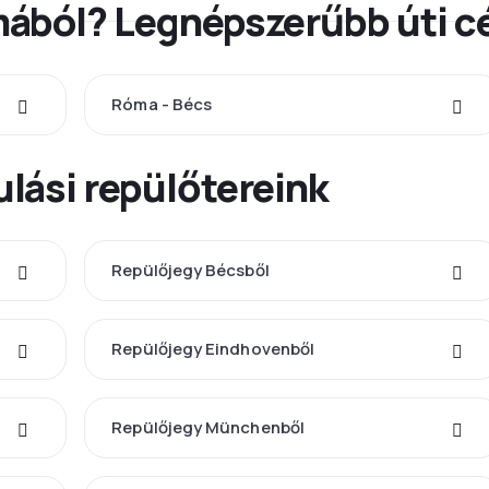
ából? Legnépszerűbb úti c
Róma - Bécs
lási repülőtereink
Repülőjegy Bécsből
Repülőjegy Eindhovenből
Repülőjegy Münchenből