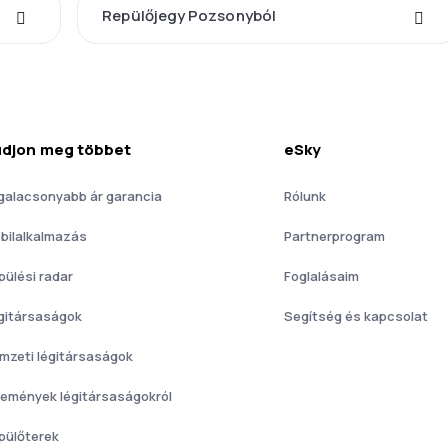
Repülőjegy Pozsonyból
djon meg többet
eSky
galacsonyabb ár garancia
Rólunk
bilalkalmazás
Partnerprogram
pülési radar
Foglalásaim
gitársaságok
Segítség és kapcsolat
mzeti légitársaságok
lemények légitársaságokról
pülőterek