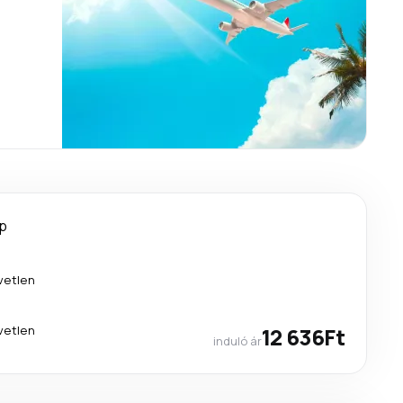
p
vetlen
vetlen
12 636Ft
induló ár