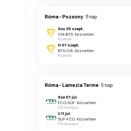
Róma
-
Pozsony
3 nap
Szo 05 szept.
CIA
-
BTS
·
Közvetlen
Ryanair
H 07 szept.
BTS
-
CIA
·
Közvetlen
Ryanair
Róma
-
Lamezia Terme
5 nap
Sze 07 júl.
FCO
-
SUF
·
Közvetlen
ITA Airways
V 11 júl.
SUF
-
FCO
·
Közvetlen
ITA Airways