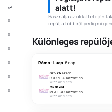
All-
alatt!
inclusive
Használja az oldal tetején ta
Városlátogatások
repül, a többiről pedig mi go
Szállás
Különleges repülőj
Ajánlatok
Fejezze
Róma
-
Luqa
6 nap
be az
utat
Szo 26 szept.
Inspiráció
FCO
-
MLA
·
Közvetlen
és tippek
Wizz Air Malta
Cs 01 okt.
Ügyfélszolgálat
MLA
-
FCO
·
Közvetlen
Wizz Air Malta