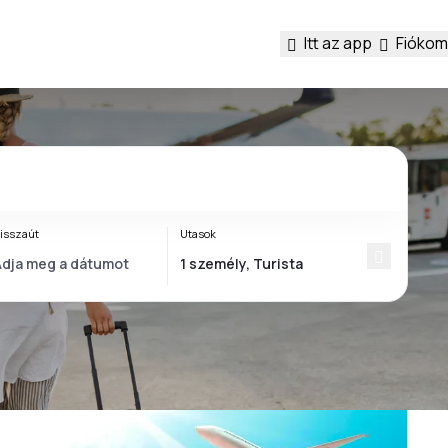
Itt az app
Fiókom
isszaút
Utasok