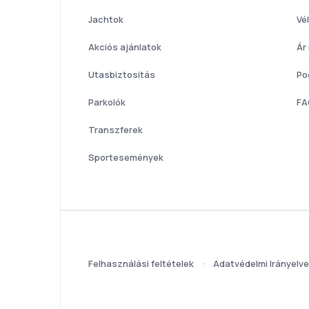
Jachtok
Vé
Akciós ajánlatok
Ár
Utasbiztositás
Po
Parkolók
FA
Transzferek
Sportesemények
Felhasználási feltételek
Adatvédelmi Irányelv