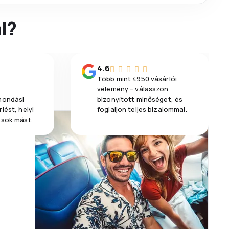
l?
4.6
Több mint 4950 vásárlói
vélemény – válasszon
emondási
bizonyított minőséget, és
lést, helyi
foglaljon teljes bizalommal.
 sok mást.