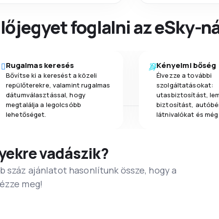
őjegyet foglalni az eSky-ná
Rugalmas keresés
Kényelmi bőség
Bővítse ki a keresést a közeli
Élvezze a további
repülőterekre, valamint rugalmas
szolgáltatásokat:
dátumválasztással, hogy
utasbiztosítást, l
megtalálja a legolcsóbb
biztosítást, autóbér
lehetőséget.
látnivalókat és még
yekre vadászik?
b száz ajánlatot hasonlítunk össze, hogy a
Nézze meg!