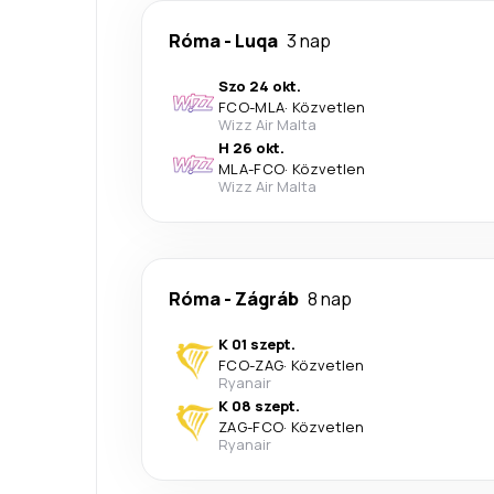
Róma
-
Luqa
3 nap
Szo 24 okt.
FCO
-
MLA
·
Közvetlen
Wizz Air Malta
H 26 okt.
MLA
-
FCO
·
Közvetlen
Wizz Air Malta
Róma
-
Zágráb
8 nap
K 01 szept.
FCO
-
ZAG
·
Közvetlen
Ryanair
K 08 szept.
ZAG
-
FCO
·
Közvetlen
Ryanair