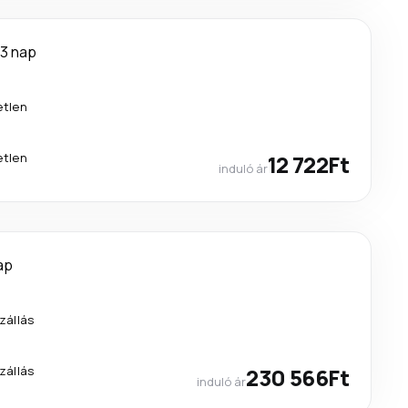
3 nap
etlen
etlen
12 722Ft
induló ár
ap
zállás
zállás
230 566Ft
induló ár