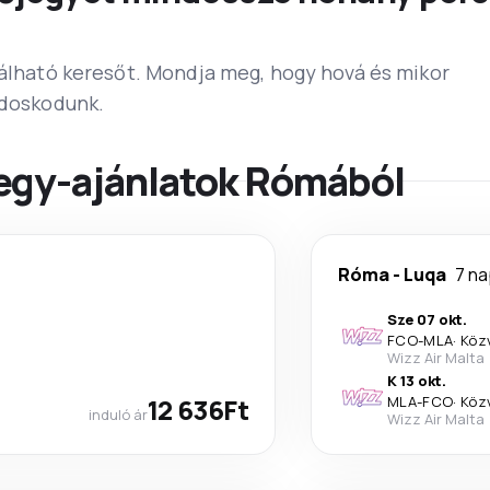
lálható keresőt. Mondja meg, hogy hová és mikor
ndoskodunk.
egy-ajánlatok Rómából
Róma
-
Luqa
7 na
Sze 07 okt.
FCO
-
MLA
·
Köz
Wizz Air Malta
K 13 okt.
12 636Ft
MLA
-
FCO
·
Köz
induló ár
Wizz Air Malta