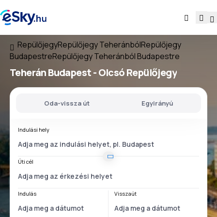
Repülőjegy
Repülőjegy Teheránból
Repülőjegy
Budapestre
Repülőjegy Teheránból Budapestre
Teherán Budapest
- Olcsó Repülőjegy
Oda-vissza út
Egyirányú
Indulási hely
Úti cél
Indulás
Visszaút