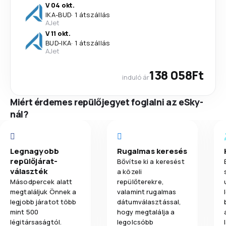
V 04 okt.
IKA
-
BUD
·
1 átszállás
AJet
V 11 okt.
BUD
-
IKA
·
1 átszállás
AJet
138 058Ft
induló ár
Miért érdemes repülőjegyet foglalni az eSky-
nál?
Legnagyobb
Rugalmas keresés
repülőjárat-
Bővítse ki a keresést
választék
a közeli
Másodpercek alatt
repülőterekre,
megtaláljuk Önnek a
valamint rugalmas
legjobb járatot több
dátumválasztással,
mint 500
hogy megtalálja a
légitársaságtól.
legolcsóbb