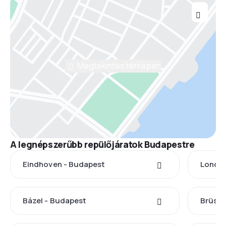
Megtekintés térképen
A legnépszerűbb repülőjáratok Budapestre
Eindhoven - Budapest
London
Bázel - Budapest
Brüssz