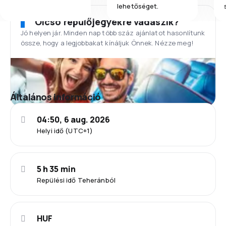
lehetőséget.
Olcsó repülőjegyekre vadászik?
Jó helyen jár. Minden nap több száz ajánlatot hasonlítunk
össze, hogy a legjobbakat kínáljuk Önnek. Nézze meg!
Általános információ
04:50, 6 aug. 2026
Helyi idő (UTC+1)
5 h 35 min
Repülési idő Teheránból
HUF