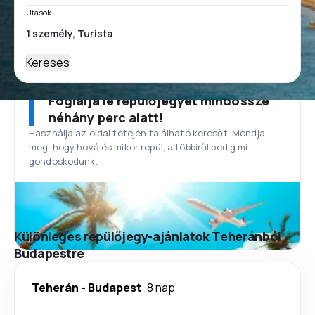
Utasok
Keresés
Foglalja le repülőjegyét mindössze
néhány perc alatt!
Használja az oldal tetején található keresőt. Mondja
meg, hogy hová és mikor repül, a többiről pedig mi
gondoskodunk.
Különleges repülőjegy-ajánlatok Teheránból
Budapestre
Teherán
-
Budapest
8 nap