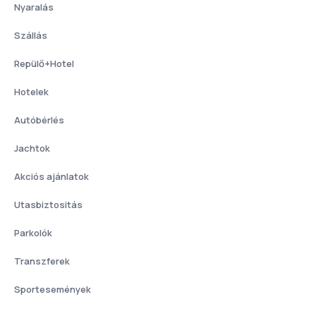
Nyaralás
Szállás
Repülő+Hotel
Hotelek
Autóbérlés
Jachtok
Akciós ajánlatok
Utasbiztositás
Parkolók
Transzferek
Sportesemények