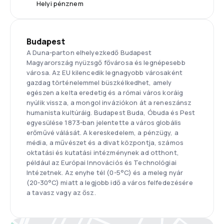
Helyi pénznem
Budapest
A Duna-parton elhelyezkedő Budapest
Magyarország nyüzsgő fővárosa és legnépesebb
városa. Az EU kilencedik legnagyobb városaként
gazdag történelemmel büszkélkedhet, amely
egészen a kelta eredetig és a római város koráig
nyúlik vissza, a mongol inváziókon át a reneszánsz
humanista kultúráig. Budapest Buda, Óbuda és Pest
egyesülése 1873-ban jelentette a város globális
erőművé válását. A kereskedelem, a pénzügy, a
média, a művészet és a divat központja, számos
oktatási és kutatási intézménynek ad otthont,
például az Európai Innovációs és Technológiai
Intézetnek. Az enyhe tél (0-5°C) és a meleg nyár
(20-30°C) miatt a legjobb idő a város felfedezésére
a tavasz vagy az ősz.