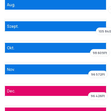
Aug.
Szept.
105 840
Okt.
98 609Ft
Nov.
96 572Ft
Dec.
96 426Ft