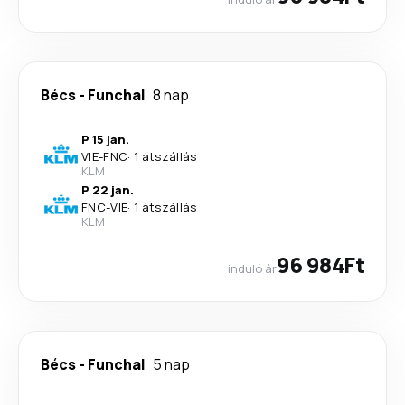
Bécs
-
Funchal
8 nap
P 15 jan.
VIE
-
FNC
·
1 átszállás
KLM
P 22 jan.
FNC
-
VIE
·
1 átszállás
KLM
96 984Ft
induló ár
Bécs
-
Funchal
5 nap