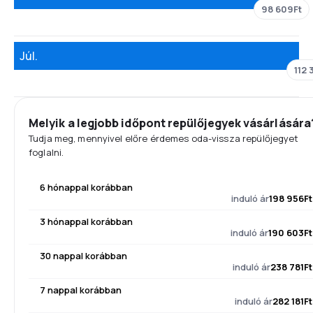
98 609Ft
Júl.
112 
Melyik a legjobb időpont repülőjegyek vásárlására
Tudja meg, mennyivel előre érdemes oda-vissza repülőjegyet
foglalni.
6 hónappal korábban
induló ár
198 956Ft
3 hónappal korábban
induló ár
190 603Ft
30 nappal korábban
induló ár
238 781Ft
7 nappal korábban
induló ár
282 181Ft