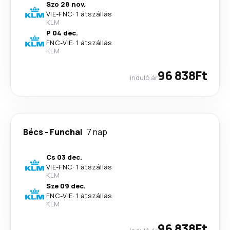
Szo 28 nov.
VIE
-
FNC
·
1 átszállás
KLM
P 04 dec.
FNC
-
VIE
·
1 átszállás
KLM
96 838Ft
induló ár
Bécs
-
Funchal
7 nap
Cs 03 dec.
VIE
-
FNC
·
1 átszállás
KLM
Sze 09 dec.
FNC
-
VIE
·
1 átszállás
KLM
96 838Ft