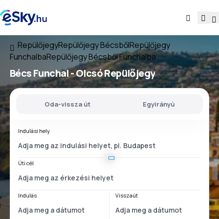
Repülőjegy
Repülőjegy Bécsből
Repülőjegy
Funchalba
Repülőjegy Bécsből Funchalba
Bécs Funchal
- Olcsó Repülőjegy
Oda-vissza út
Egyirányú
Indulási hely
Úti cél
Indulás
Visszaút