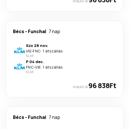
induló ár
Bécs
-
Funchal
7 nap
Szo 28 nov.
VIE
-
FNC
·
1 átszállás
KLM
P 04 dec.
FNC
-
VIE
·
1 átszállás
KLM
96 838Ft
induló ár
Bécs
-
Funchal
7 nap