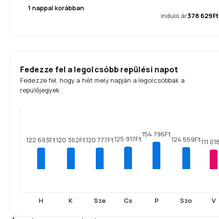
1 nappal korábban
induló ár
378 629Ft
Fedezze fel a legolcsóbb repülési napot
Fedezze fel, hogy a hét mely napján a legolcsóbbak a
repülőjegyek.
154 796Ft
125 917Ft
124 559Ft
122 693Ft
120 777Ft
120 362Ft
111 01
H
K
Sze
Cs
P
Szo
V