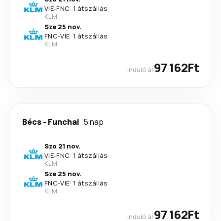
VIE
-
FNC
·
1 átszállás
KLM
Sze 25 nov.
FNC
-
VIE
·
1 átszállás
KLM
97 162Ft
induló ár
Bécs
-
Funchal
5 nap
Szo 21 nov.
VIE
-
FNC
·
1 átszállás
KLM
Sze 25 nov.
FNC
-
VIE
·
1 átszállás
KLM
97 162Ft
induló ár