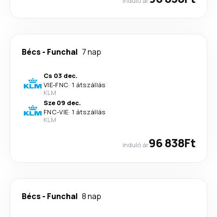
induló ár
Bécs
-
Funchal
7 nap
Cs 03 dec.
VIE
-
FNC
·
1 átszállás
KLM
Sze 09 dec.
FNC
-
VIE
·
1 átszállás
KLM
96 838Ft
induló ár
Bécs
-
Funchal
8 nap