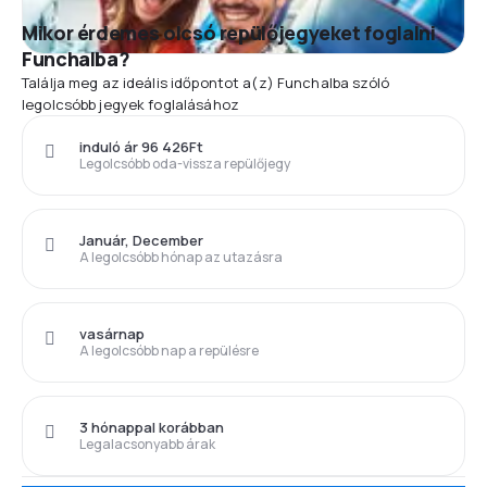
Mikor érdemes olcsó repülőjegyeket foglalni
Funchalba?
Találja meg az ideális időpontot a(z) Funchalba szóló
legolcsóbb jegyek foglalásához
induló ár 96 426Ft
Legolcsóbb oda-vissza repülőjegy
Január, December
A legolcsóbb hónap az utazásra
vasárnap
A legolcsóbb nap a repülésre
3 hónappal korábban
Legalacsonyabb árak