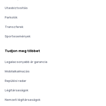
Utasbiztositás
Parkolók
Transzferek
Sportesemények
Tudjon meg többet
Legalacsonyabb ár garancia
Mobilalkalmazás
Repülési radar
Légitársaságok
Nemzeti légitársaságok