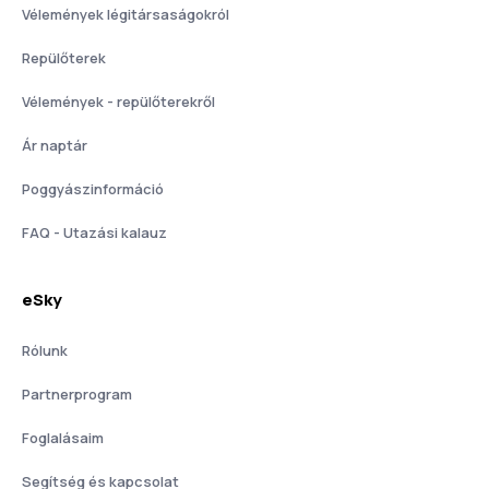
Vélemények légitársaságokról
Repülőterek
Vélemények - repülőterekről
Ár naptár
Poggyászinformáció
FAQ - Utazási kalauz
eSky
Rólunk
Partnerprogram
Foglalásaim
Segítség és kapcsolat