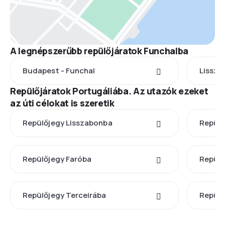
A legnépszerűbb repülőjáratok Funchalba
Budapest - Funchal
Lissza
Repülőjáratok Portugáliába. Az utazók ezeket
az úti célokat is szeretik
Repülőjegy Lisszabonba
Repülő
Repülőjegy Faróba
Repülő
Repülőjegy Terceirába
Repülő