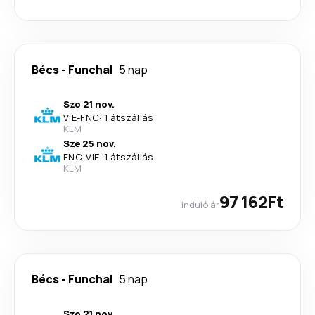
Bécs
-
Funchal
5 nap
Szo 21 nov.
VIE
-
FNC
·
1 átszállás
KLM
Sze 25 nov.
FNC
-
VIE
·
1 átszállás
KLM
97 162Ft
induló ár
Bécs
-
Funchal
5 nap
Szo 21 nov.