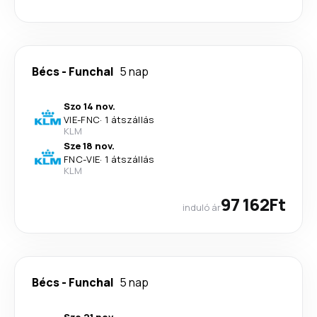
Bécs
-
Funchal
5 nap
Szo 14 nov.
VIE
-
FNC
·
1 átszállás
KLM
Sze 18 nov.
FNC
-
VIE
·
1 átszállás
KLM
97 162Ft
induló ár
Bécs
-
Funchal
5 nap