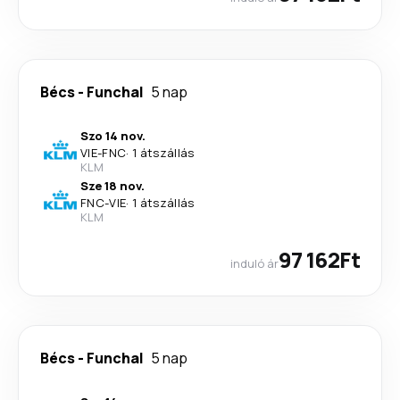
Bécs
-
Funchal
5 nap
Szo 14 nov.
VIE
-
FNC
·
1 átszállás
KLM
Sze 18 nov.
FNC
-
VIE
·
1 átszállás
KLM
97 162Ft
induló ár
Bécs
-
Funchal
5 nap