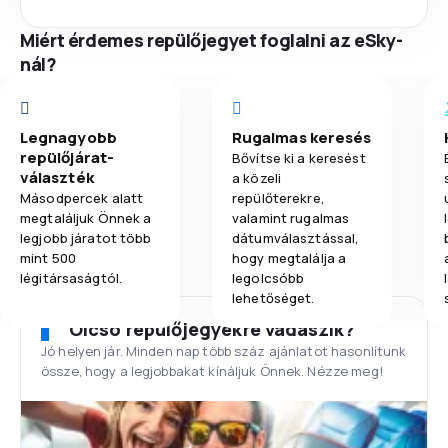
Miért érdemes repülőjegyet foglalni az eSky-
nál?
Legnagyobb
Rugalmas keresés
repülőjárat-
Bővítse ki a keresést
választék
a közeli
Másodpercek alatt
repülőterekre,
megtaláljuk Önnek a
valamint rugalmas
legjobb járatot több
dátumválasztással,
mint 500
hogy megtalálja a
légitársaságtól.
legolcsóbb
lehetőséget.
Olcsó repülőjegyekre vadászik?
Jó helyen jár. Minden nap több száz ajánlatot hasonlítunk
össze, hogy a legjobbakat kínáljuk Önnek. Nézze meg!