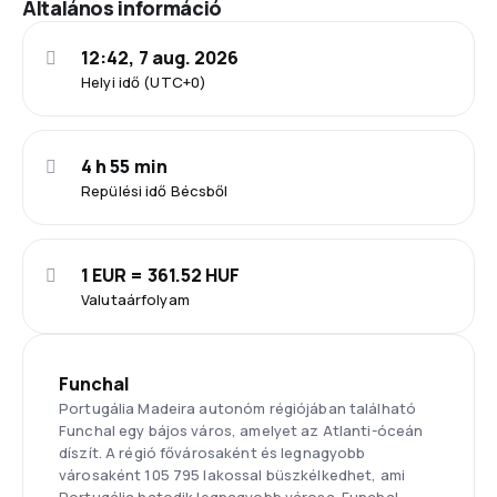
Általános információ
12:42, 7 aug. 2026
Helyi idő (UTC+0)
4 h 55 min
Repülési idő Bécsből
1 EUR = 361.52 HUF
Valutaárfolyam
Funchal
Portugália Madeira autonóm régiójában található
Funchal egy bájos város, amelyet az Atlanti-óceán
díszít. A régió fővárosaként és legnagyobb
városaként 105 795 lakossal büszkélkedhet, ami