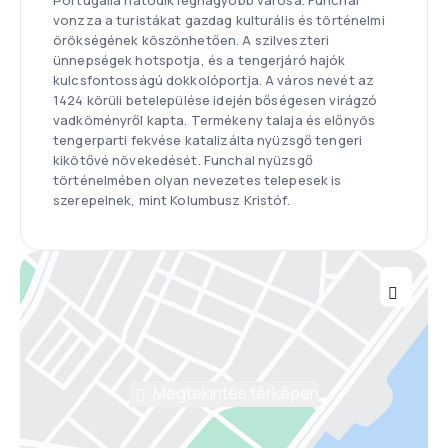
Portugália hatodik legnagyobb városa. Funchal
vonzza a turistákat gazdag kulturális és történelmi
örökségének köszönhetően. A szilveszteri
ünnepségek hotspotja, és a tengerjáró hajók
kulcsfontosságú dokkolóportja. A város nevét az
1424 körüli betelepülése idején bőségesen virágzó
vadköményről kapta. Termékeny talaja és előnyös
tengerparti fekvése katalizálta nyüzsgő tengeri
kikötővé növekedését. Funchal nyüzsgő
történelmében olyan nevezetes telepesek is
szerepelnek, mint Kolumbusz Kristóf.
Megtekintés térképen