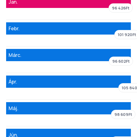
Jan.
96 426Ft
Febr.
101 920Ft
Márc.
96 602Ft
Ápr.
105 840
Máj.
98 609Ft
Jún.