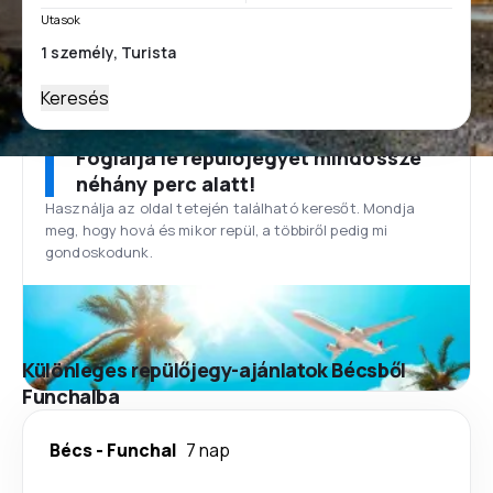
Utasok
Keresés
Foglalja le repülőjegyét mindössze
néhány perc alatt!
Használja az oldal tetején található keresőt. Mondja
meg, hogy hová és mikor repül, a többiről pedig mi
gondoskodunk.
Különleges repülőjegy-ajánlatok Bécsből
Funchalba
Bécs
-
Funchal
7 nap