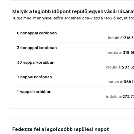
Melyik a legjobb időpont repülőjegyek vásárlására
Tudja meg, mennyivel előre érdemes oda-vissza repülőjegyet fog
6 hónappal korábban
induló ár
318 3
3 hónappal korábban
induló ár
319 8
30 nappal korábban
induló ár
293 6
7 nappal korábban
induló ár
388 1
1 nappal korábban
induló ár
272 7
Fedezze fel a legolcsóbb repülési napot