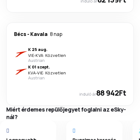
induló ár
Bécs
-
Kavala
8 nap
K 25 aug.
VIE
-
KVA
·
Közvetlen
Austrian
K 01 szept.
KVA
-
VIE
·
Közvetlen
Austrian
88 942Ft
induló ár
Miért érdemes repülőjegyet foglalni az eSky-
nál?
Legnagyobb
Rugalmas keresés