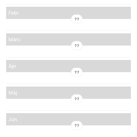
Febr.
??
Márc.
??
Ápr.
??
Máj.
??
Jún.
??