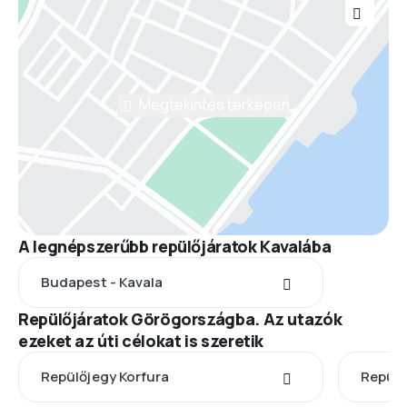
Megtekintés térképen
A legnépszerűbb repülőjáratok Kavalába
Budapest - Kavala
Repülőjáratok Görögországba. Az utazók
ezeket az úti célokat is szeretik
Repülőjegy Korfura
Repülő