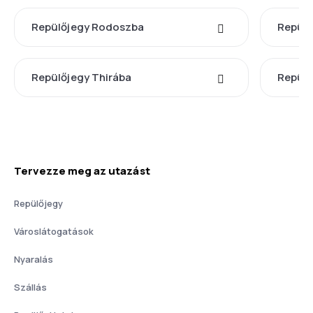
Repülőjegy Rodoszba
Repülő
Repülőjegy Thirába
Repülő
Tervezze meg az utazást
Repülőjegy
Városlátogatások
Nyaralás
Szállás