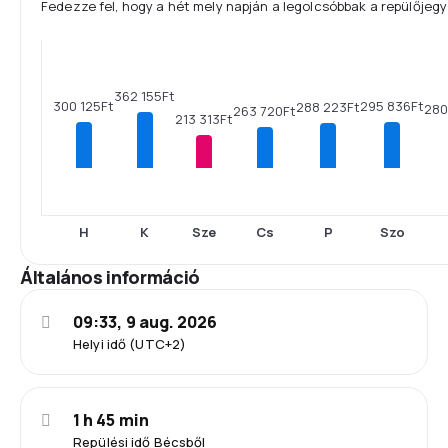
Fedezze fel, hogy a hét mely napján a legolcsóbbak a repülőjegy
362 155Ft
300 125Ft
295 836Ft
288 223Ft
280
263 720Ft
213 313Ft
H
K
Sze
Cs
P
Szo
Általános információ
09:33, 9 aug. 2026
Helyi idő (UTC+2)
1 h 45 min
Repülési idő Bécsből