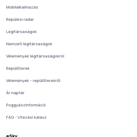
Mobilalkalmazás
Repülési radar
Légitársaságok
Nemzeti légitársaságok
Vélemények légitársaságokról
Repülőterek
Vélemények - repülőterekről
Ár naptár
Poggyászinformáció
FAQ - Utazási kalauz
eSky