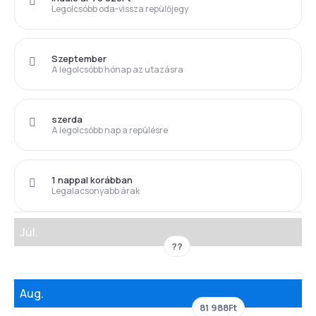
Legolcsóbb oda-vissza repülőjegy
Szeptember
A legolcsóbb hónap az utazásra
szerda
A legolcsóbb nap a repülésre
1 nappal korábban
Legalacsonyabb árak
Júl.
??
Aug.
81 988Ft