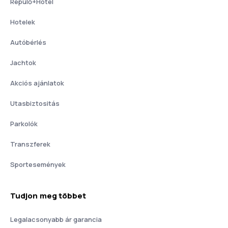
Repülő+Hotel
Hotelek
Autóbérlés
Jachtok
Akciós ajánlatok
Utasbiztositás
Parkolók
Transzferek
Sportesemények
Tudjon meg többet
Legalacsonyabb ár garancia