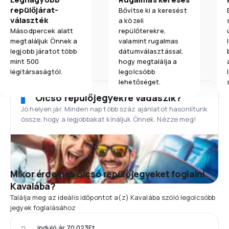
repülőjárat-
Bővítse ki a keresést
választék
a közeli
Másodpercek alatt
repülőterekre,
megtaláljuk Önnek a
valamint rugalmas
legjobb járatot több
dátumválasztással,
mint 500
hogy megtalálja a
légitársaságtól.
legolcsóbb
lehetőséget.
Olcsó repülőjegyekre vadászik?
Jó helyen jár. Minden nap több száz ajánlatot hasonlítunk
össze, hogy a legjobbakat kínáljuk Önnek. Nézze meg!
Mikor érdemes olcsó repülőjegyeket foglalni
Kavalába?
Találja meg az ideális időpontot a(z) Kavalába szóló legolcsóbb
jegyek foglalásához
induló ár 70 023Ft