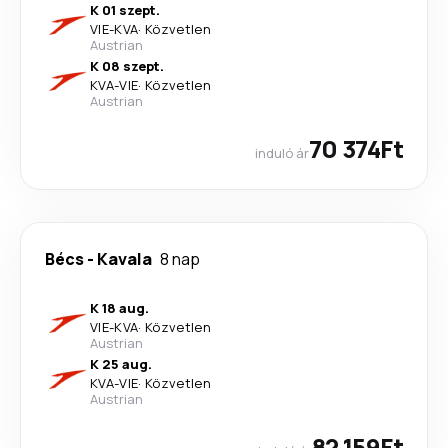
K 01 szept.
VIE
-
KVA
·
Közvetlen
Austrian
K 08 szept.
KVA
-
VIE
·
Közvetlen
Austrian
70 374Ft
induló ár
Bécs
-
Kavala
8 nap
K 18 aug.
VIE
-
KVA
·
Közvetlen
Austrian
K 25 aug.
KVA
-
VIE
·
Közvetlen
Austrian
82 159Ft