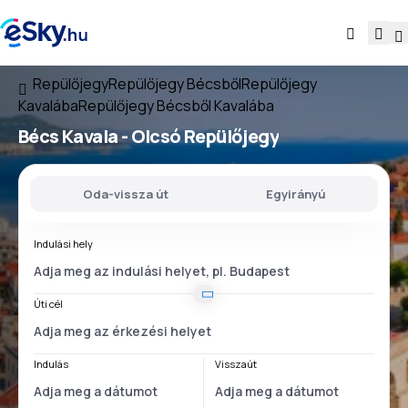
Repülőjegy
Repülőjegy Bécsből
Repülőjegy
Kavalába
Repülőjegy Bécsből Kavalába
Bécs Kavala
- Olcsó Repülőjegy
Oda-vissza út
Egyirányú
Indulási hely
Úti cél
Indulás
Visszaút