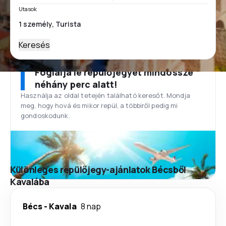
Utasok
Keresés
Foglalja le repülőjegyét mindössze
néhány perc alatt!
Használja az oldal tetején található keresőt. Mondja
meg, hogy hová és mikor repül, a többiről pedig mi
gondoskodunk.
Különleges repülőjegy-ajánlatok Bécsből
Kavalába
Bécs
-
Kavala
8 nap