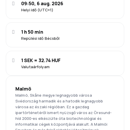
09:50, 6 aug. 2026
Helyi idő (UTC+1)
1 h 50 min
Repülési idő Bécsből
1 SEK = 32.74 HUF
Valutaárfolyam
Malmö
Malmö, Skåne megye legnagyobb városa
Svédország harmadik és a hatodik legnagyobb
városa az északi régióban. Ez a gazdag
ipartörténetéről ismert nyüzsgő város az Öresund-
híd 2000-es elkészülte óta biotechnológiai és
informatikai cégek központjává alakult. A Malmöi