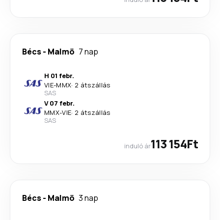
Bécs
-
Malmö
7 nap
H 01 febr.
VIE
-
MMX
·
2 átszállás
SAS
V 07 febr.
MMX
-
VIE
·
2 átszállás
SAS
113 154Ft
induló ár
Bécs
-
Malmö
3 nap