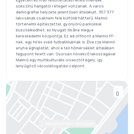
Egyetem és más felsőoktatási létesítmények
sokszínű hallgatói réteget vonzanak. A város
demográfiai helyzete jelentősen átalakult, 357 377
lakosának csaknem fele külföldi hátterű. Malmö
történelmi építészettel, gyönyörű parkokkal
büszkélkedhet, és Nyugat-Skåne megye
kereskedelmi központja. Ez ad otthont a Malmö FF-
nek, egy híres svéd futballklubnak is. Élvezze Malmö
enyhe éghajlatát, ahol a téli hőmérséklet általában
fagypont felett van. Gyorsan növekvő lakosságával
Malmö egy multikulturális olvasztótégely, így
lenyűgöző városlátogatási célpont.
Megtekintés térképen