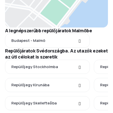
A legnépszerűbb repülőjáratok Malmöbe
Budapest - Malmö
Repülőjáratok Svédországba. Az utazók ezeket
az úti célokat is szeretik
Repülőjegy Stockholmba
Repülő
Repülőjegy Kirunába
Repülő
Repülőjegy Skellefteåba
Repül