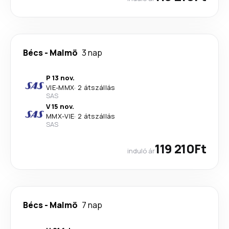
Bécs
-
Malmö
3 nap
P 13 nov.
VIE
-
MMX
·
2 átszállás
SAS
V 15 nov.
MMX
-
VIE
·
2 átszállás
SAS
119 210Ft
induló ár
Bécs
-
Malmö
7 nap