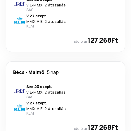
VIE
-
MMX
·
2 átszállás
SAS
V 27 szept.
MMX
-
VIE
·
2 átszállás
KLM
127 268Ft
induló ár
Bécs
-
Malmö
5 nap
Sze 23 szept.
VIE
-
MMX
·
2 átszállás
SAS
V 27 szept.
MMX
-
VIE
·
2 átszállás
KLM
127 268Ft
induló ár