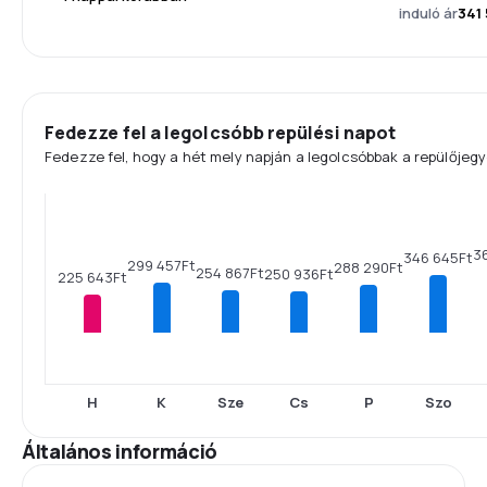
induló ár
341
Fedezze fel a legolcsóbb repülési napot
Fedezze fel, hogy a hét mely napján a legolcsóbbak a repülőjegy
3
346 645Ft
299 457Ft
288 290Ft
254 867Ft
250 936Ft
225 643Ft
H
K
Sze
Cs
P
Szo
Általános információ