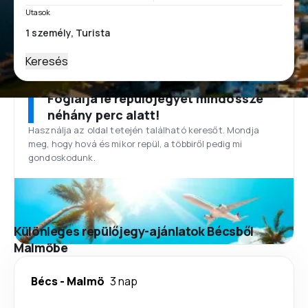
Utasok
Keresés
Foglalja le repülőjegyét mindössze
néhány perc alatt!
Használja az oldal tetején található keresőt. Mondja
meg, hogy hová és mikor repül, a többiről pedig mi
gondoskodunk.
Különleges repülőjegy-ajánlatok Bécsből
Malmöbe
Bécs
-
Malmö
3 nap