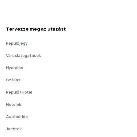
Tervezze meg az utazást
Repülőjegy
Városlátogatások
Nyaralás
Szállás
Repülő+Hotel
Hotelek
Autóbérlés
Jachtok