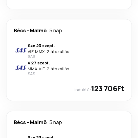
Bécs
-
Malmö
5 nap
Sze 23 szept.
VIE
-
MMX
·
2 átszállás
SAS
V 27 szept.
MMX
-
VIE
·
2 átszállás
SAS
123 706Ft
induló ár
Bécs
-
Malmö
5 nap
Sze 23 szept.