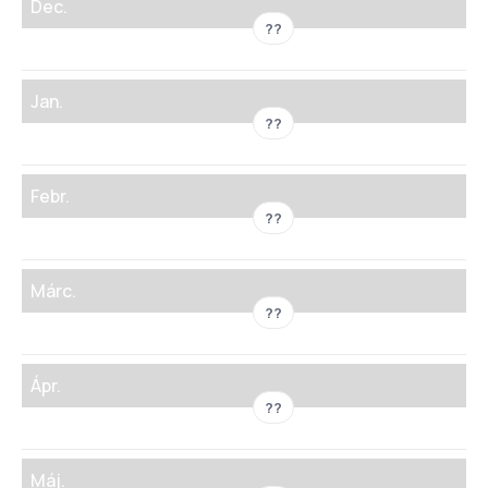
Dec.
??
Jan.
??
Febr.
??
Márc.
??
Ápr.
??
Máj.