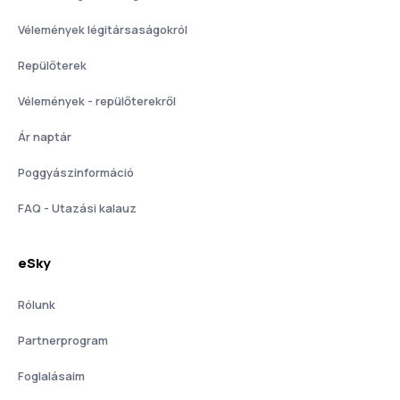
Vélemények légitársaságokról
Repülőterek
Vélemények - repülőterekről
Ár naptár
Poggyászinformáció
FAQ - Utazási kalauz
eSky
Rólunk
Partnerprogram
Foglalásaim