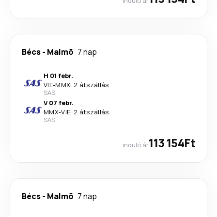
induló ár
Bécs
-
Malmö
7 nap
H 01 febr.
VIE
-
MMX
·
2 átszállás
SAS
V 07 febr.
MMX
-
VIE
·
2 átszállás
SAS
113 154Ft
induló ár
Bécs
-
Malmö
7 nap