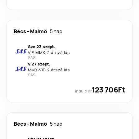
Bécs
-
Malmö
5 nap
Sze 23 szept.
VIE
-
MMX
·
2 átszállás
SAS
V 27 szept.
MMX
-
VIE
·
2 átszállás
SAS
123 706Ft
induló ár
Bécs
-
Malmö
5 nap