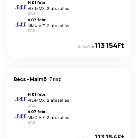
H 01 febr.
VIE
-
MMX
·
2 átszállás
SAS
V 07 febr.
MMX
-
VIE
·
2 átszállás
SAS
113 154Ft
induló ár
Bécs
-
Malmö
7 nap
H 01 febr.
VIE
-
MMX
·
2 átszállás
SAS
V 07 febr.
MMX
-
VIE
·
2 átszállás
SAS
113 154Ft