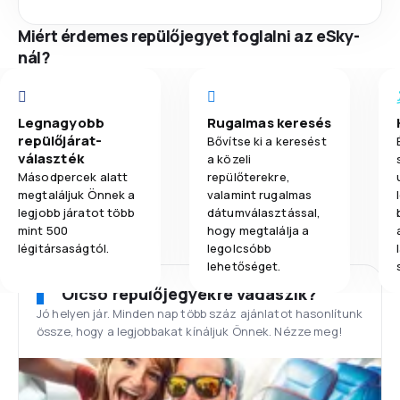
Miért érdemes repülőjegyet foglalni az eSky-
nál?
Legnagyobb
Rugalmas keresés
repülőjárat-
Bővítse ki a keresést
választék
a közeli
Másodpercek alatt
repülőterekre,
megtaláljuk Önnek a
valamint rugalmas
legjobb járatot több
dátumválasztással,
mint 500
hogy megtalálja a
légitársaságtól.
legolcsóbb
lehetőséget.
Olcsó repülőjegyekre vadászik?
Jó helyen jár. Minden nap több száz ajánlatot hasonlítunk
össze, hogy a legjobbakat kínáljuk Önnek. Nézze meg!