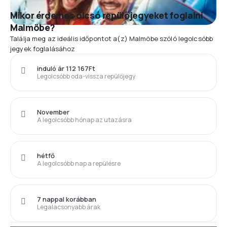
Mikor érdemes olcsó repülőjegyeket foglalni
Malmöbe?
Találja meg az ideális időpontot a(z) Malmöbe szóló legolcsóbb
jegyek foglalásához
induló ár 112 167Ft
Legolcsóbb oda-vissza repülőjegy
November
A legolcsóbb hónap az utazásra
hétfő
A legolcsóbb nap a repülésre
7 nappal korábban
Legalacsonyabb árak