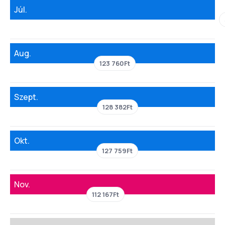
Júl.
Aug.
123 760Ft
Szept.
128 382Ft
Okt.
127 759Ft
Nov.
112 167Ft