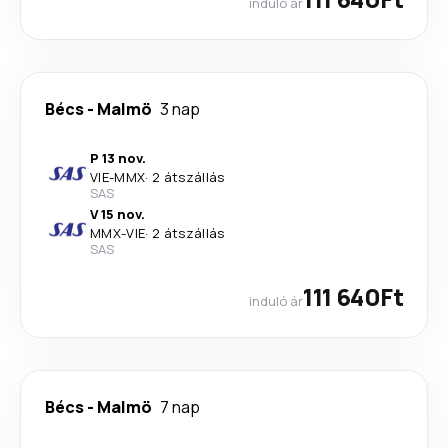
induló ár
Bécs
-
Malmö
3 nap
P 13 nov.
VIE
-
MMX
·
2 átszállás
SAS
V 15 nov.
MMX
-
VIE
·
2 átszállás
SAS
111 640Ft
induló ár
Bécs
-
Malmö
7 nap