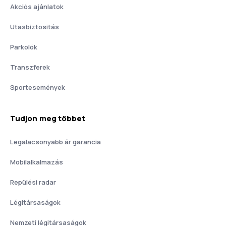
Akciós ajánlatok
Utasbiztositás
Parkolók
Transzferek
Sportesemények
Tudjon meg többet
Legalacsonyabb ár garancia
Mobilalkalmazás
Repülési radar
Légitársaságok
Nemzeti légitársaságok