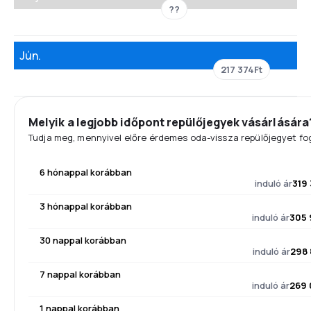
??
Jún.
217 374Ft
Melyik a legjobb időpont repülőjegyek vásárlására
Tudja meg, mennyivel előre érdemes oda-vissza repülőjegyet fog
6 hónappal korábban
induló ár
319
3 hónappal korábban
induló ár
305 
30 nappal korábban
induló ár
298 
7 nappal korábban
induló ár
269 
1 nappal korábban