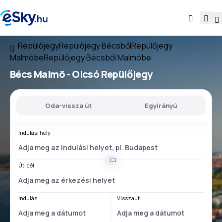
Repülőjegy
Repülőjegy Bécsből
Repülőjegy
Malmöbe
Repülőjegy Bécsből Malmöbe
Bécs Malmö
- Olcsó Repülőjegy
Oda-vissza út
Egyirányú
Indulási hely
Úti cél
Indulás
Visszaút