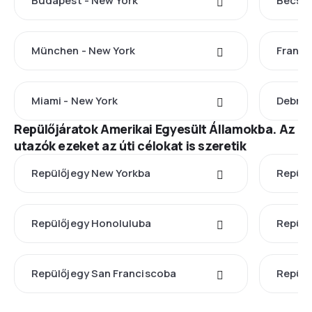
Budapest - New York
Bécs -
München - New York
Frankf
Miami - New York
Debrec
Repülőjáratok Amerikai Egyesült Államokba. Az
utazók ezeket az úti célokat is szeretik
Repülőjegy New Yorkba
Repülő
Repülőjegy Honoluluba
Repülő
Repülőjegy San Franciscoba
Repülő