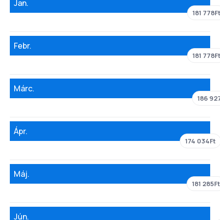
Jan.
181 778F
Febr.
181 778F
Márc.
186 92
Ápr.
174 034Ft
Máj.
181 285Ft
Jún.