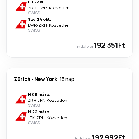
P 16 okt.
ZRH
-
EWR
·
Közvetlen
SWISS
Szo 24 okt.
EWR
-
ZRH
·
Közvetlen
SWISS
192 351Ft
induló ár
Zürich
-
New York
15 nap
H 08 márc.
ZRH
-
JFK
·
Közvetlen
SWISS
H 22 márc.
JFK
-
ZRH
·
Közvetlen
SWISS
192 992Ft
induló ár