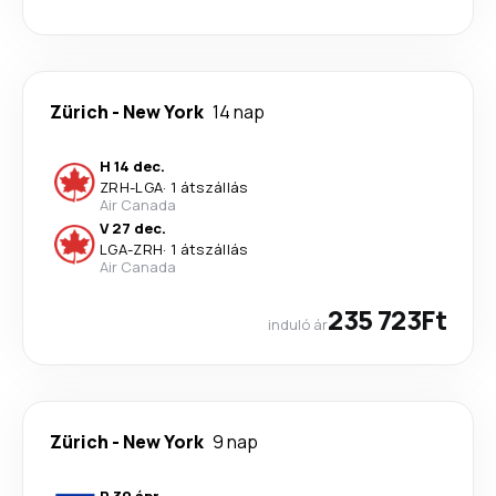
Zürich
-
New York
14 nap
H 14 dec.
ZRH
-
LGA
·
1 átszállás
Air Canada
V 27 dec.
LGA
-
ZRH
·
1 átszállás
Air Canada
235 723Ft
induló ár
Zürich
-
New York
9 nap