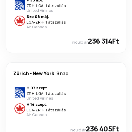
P 30 ápr.
ZRH
-
LGA
·
1 átszállás
United Airlines
Szo 08 máj.
LGA
-
ZRH
·
1 átszállás
Air Canada
236 314Ft
induló ár
Zürich
-
New York
8 nap
H 07 szept.
ZRH
-
LGA
·
1 átszállás
United Airlines
H 14 szept.
LGA
-
ZRH
·
1 átszállás
Air Canada
236 405Ft
induló ár