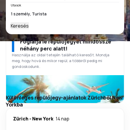
Utasok
Keresés
Foglalja le repülőjegyét mindössze
néhány perc alatt!
Használja az oldal tetején található keresőt. Mondja
meg, hogy hová és mikor repül, a többiről pedig mi
gondoskodunk.
Különleges repülőjegy-ajánlatok Zürichből New
Yorkba
Zürich
-
New York
14 nap