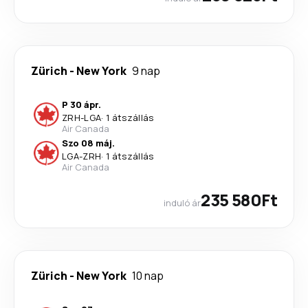
Zürich
-
New York
9 nap
P 30 ápr.
ZRH
-
LGA
·
1 átszállás
Air Canada
Szo 08 máj.
LGA
-
ZRH
·
1 átszállás
Air Canada
235 580Ft
induló ár
Zürich
-
New York
10 nap