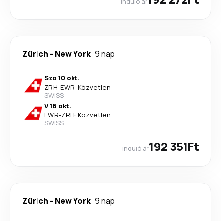
induló ár
Zürich
-
New York
9 nap
Szo 10 okt.
ZRH
-
EWR
·
Közvetlen
SWISS
V 18 okt.
EWR
-
ZRH
·
Közvetlen
SWISS
192 351Ft
induló ár
Zürich
-
New York
9 nap