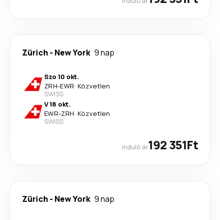
induló ár
Zürich
-
New York
9 nap
Szo 10 okt.
ZRH
-
EWR
·
Közvetlen
SWISS
V 18 okt.
EWR
-
ZRH
·
Közvetlen
SWISS
192 351Ft
induló ár
Zürich
-
New York
9 nap