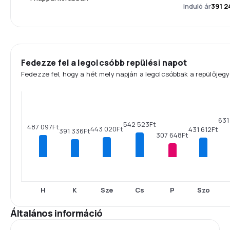
induló ár
391 2
Fedezze fel a legolcsóbb repülési napot
Fedezze fel, hogy a hét mely napján a legolcsóbbak a repülőjegy
631
542 523Ft
487 097Ft
443 020Ft
431 612Ft
391 336Ft
307 648Ft
H
K
Sze
Cs
P
Szo
Általános információ