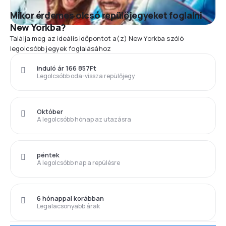
Mikor érdemes olcsó repülőjegyeket foglalni
New Yorkba?
Találja meg az ideális időpontot a(z) New Yorkba szóló
legolcsóbb jegyek foglalásához
induló ár 166 857Ft
Legolcsóbb oda-vissza repülőjegy
Október
A legolcsóbb hónap az utazásra
péntek
A legolcsóbb nap a repülésre
6 hónappal korábban
Legalacsonyabb árak