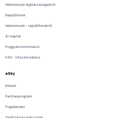
Vélemények légitársaságokról
Repülőterek
Vélemények - repülőterekről
Ár naptár
Poggyászinformáció
FAQ - Utazási kalauz
eSky
Rólunk
Partnerprogram
Foglalásaim
Segítség és kapcsolat