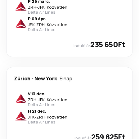
P 26 márc.
ZRH
-
JFK
·
Közvetlen
Delta Air Lines
P 09 ápr.
JFK
-
ZRH
·
Közvetlen
Delta Air Lines
235 650Ft
induló ár
Zürich
-
New York
9 nap
V 13 dec.
ZRH
-
JFK
·
Közvetlen
Delta Air Lines
H 21 dec.
JFK
-
ZRH
·
Közvetlen
Delta Air Lines
259 825Ft
induló ár