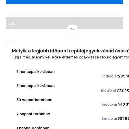
Júl.
??
Melyik a legjobb időpont repülőjegyek vásárlására
Tudja meg, mennyivel előre érdemes oda-vissza repülőjegyet fog
6 hónappal korábban
induló ár
299 1
3 hónappal korábban
induló ár
772 4
30 nappal korábban
induló ár
443 3
7 nappal korábban
induló ár
301 9
1 nappal korábban