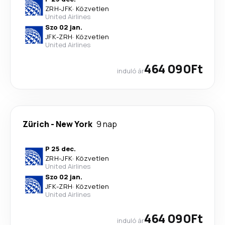
ZRH
-
JFK
·
Közvetlen
United Airlines
Szo 02 jan.
JFK
-
ZRH
·
Közvetlen
United Airlines
464 090Ft
induló ár
Zürich
-
New York
9 nap
P 25 dec.
ZRH
-
JFK
·
Közvetlen
United Airlines
Szo 02 jan.
JFK
-
ZRH
·
Közvetlen
United Airlines
464 090Ft
induló ár