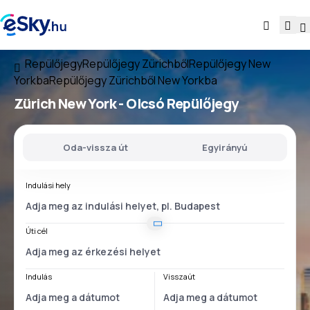
Repülőjegy
Repülőjegy Zürichből
Repülőjegy New
Yorkba
Repülőjegy Zürichből New Yorkba
Zürich New York
- Olcsó Repülőjegy
Oda-vissza út
Egyirányú
Indulási hely
Úti cél
Indulás
Visszaút