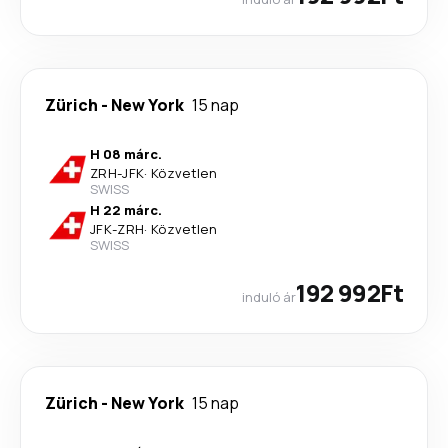
Zürich
-
New York
15 nap
H 08 márc.
ZRH
-
JFK
·
Közvetlen
SWISS
H 22 márc.
JFK
-
ZRH
·
Közvetlen
SWISS
192 992Ft
induló ár
Zürich
-
New York
15 nap