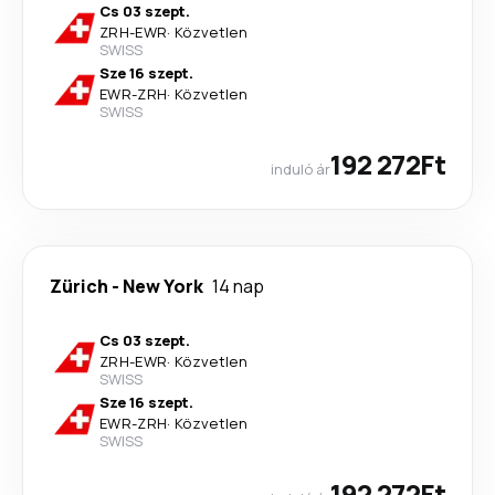
Cs 03 szept.
ZRH
-
EWR
·
Közvetlen
SWISS
Sze 16 szept.
EWR
-
ZRH
·
Közvetlen
SWISS
192 272Ft
induló ár
Zürich
-
New York
14 nap
Cs 03 szept.
ZRH
-
EWR
·
Közvetlen
SWISS
Sze 16 szept.
EWR
-
ZRH
·
Közvetlen
SWISS
192 272Ft