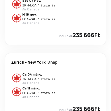
Szo 07 nov.
ZRH
-
LGA
·
1 átszállás
Air Canada
H 16 nov.
LGA
-
ZRH
·
1 átszállás
Air Canada
235 666Ft
induló ár
Zürich
-
New York
8 nap
Cs 04 márc.
ZRH
-
LGA
·
1 átszállás
Air Canada
Cs 11 márc.
LGA
-
ZRH
·
1 átszállás
Air Canada
235 666Ft
induló ár