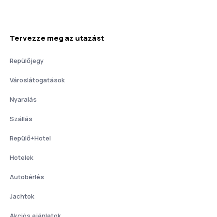
Tervezze meg az utazást
Repülőjegy
Városlátogatások
Nyaralás
Szállás
Repülő+Hotel
Hotelek
Autóbérlés
Jachtok
Akciós ajánlatok