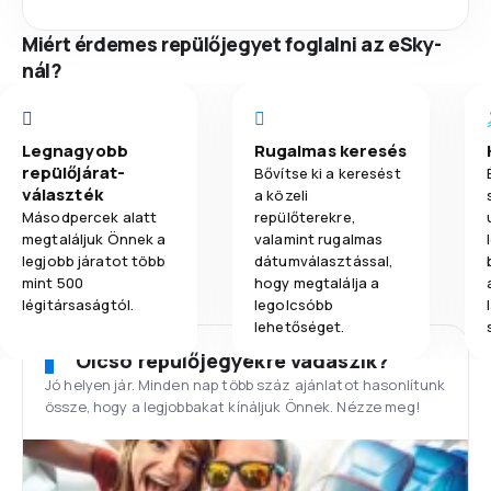
Miért érdemes repülőjegyet foglalni az eSky-
nál?
Legnagyobb
Rugalmas keresés
repülőjárat-
Bővítse ki a keresést
választék
a közeli
Másodpercek alatt
repülőterekre,
megtaláljuk Önnek a
valamint rugalmas
legjobb járatot több
dátumválasztással,
mint 500
hogy megtalálja a
légitársaságtól.
legolcsóbb
lehetőséget.
Olcsó repülőjegyekre vadászik?
Jó helyen jár. Minden nap több száz ajánlatot hasonlítunk
össze, hogy a legjobbakat kínáljuk Önnek. Nézze meg!