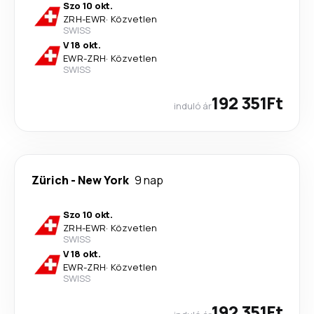
Szo 10 okt.
ZRH
-
EWR
·
Közvetlen
SWISS
V 18 okt.
EWR
-
ZRH
·
Közvetlen
SWISS
192 351Ft
induló ár
Zürich
-
New York
9 nap
Szo 10 okt.
ZRH
-
EWR
·
Közvetlen
SWISS
V 18 okt.
EWR
-
ZRH
·
Közvetlen
SWISS
192 351Ft