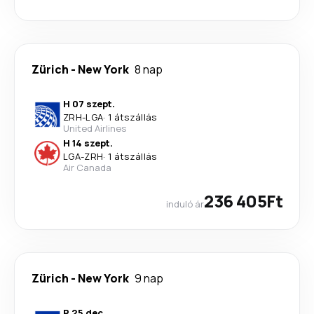
Zürich
-
New York
8 nap
H 07 szept.
ZRH
-
LGA
·
1 átszállás
United Airlines
H 14 szept.
LGA
-
ZRH
·
1 átszállás
Air Canada
236 405Ft
induló ár
Zürich
-
New York
9 nap
P 25 dec.