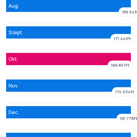
Aug.
185 545
Szept.
171 441Ft
Okt.
166 857Ft
Nov.
174 034Ft
Dec.
181 778F