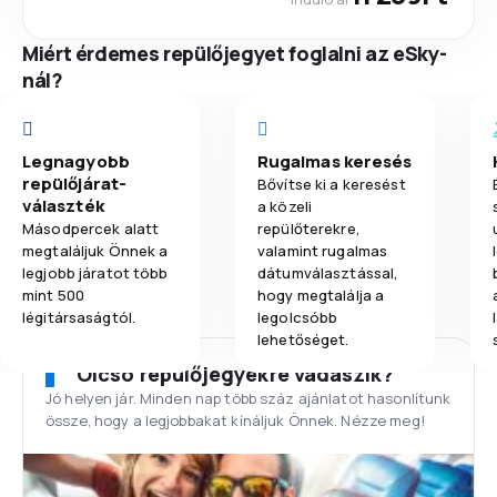
Miért érdemes repülőjegyet foglalni az eSky-
nál?
Legnagyobb
Rugalmas keresés
repülőjárat-
Bővítse ki a keresést
választék
a közeli
Másodpercek alatt
repülőterekre,
megtaláljuk Önnek a
valamint rugalmas
legjobb járatot több
dátumválasztással,
mint 500
hogy megtalálja a
légitársaságtól.
legolcsóbb
lehetőséget.
Olcsó repülőjegyekre vadászik?
Jó helyen jár. Minden nap több száz ajánlatot hasonlítunk
össze, hogy a legjobbakat kínáljuk Önnek. Nézze meg!