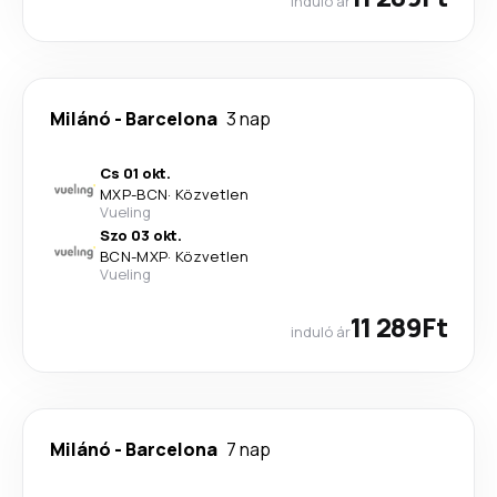
induló ár
Milánó
-
Barcelona
3 nap
Cs 01 okt.
MXP
-
BCN
·
Közvetlen
Vueling
Szo 03 okt.
BCN
-
MXP
·
Közvetlen
Vueling
11 289Ft
induló ár
Milánó
-
Barcelona
7 nap