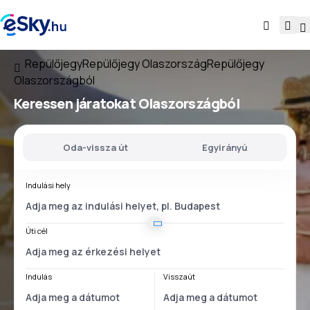
Repülőjegy
Repülőjegy Olaszország
Repülőjegy
Olaszországból
Keressen járatokat
Olaszországból
Oda-vissza út
Egyirányú
Indulási hely
Úti cél
Indulás
Visszaút