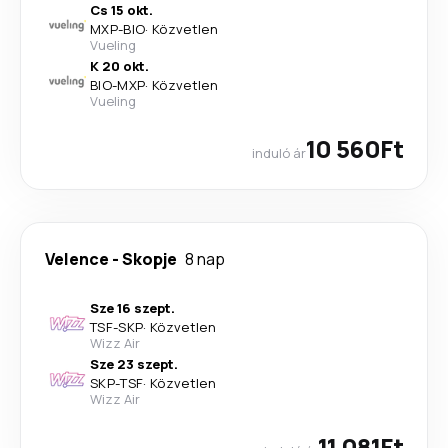
Cs 15 okt.
MXP
-
BIO
·
Közvetlen
Vueling
K 20 okt.
BIO
-
MXP
·
Közvetlen
Vueling
10 560Ft
induló ár
Velence
-
Skopje
8 nap
Sze 16 szept.
TSF
-
SKP
·
Közvetlen
Wizz Air
Sze 23 szept.
SKP
-
TSF
·
Közvetlen
Wizz Air
11 081Ft