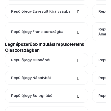
Repülőjegy Egyesült Királyságba
Repül
Repülő
Repülőjegy Franciaországba
Állam
Legnépszerűbb indulási repülőtereink
Olaszországban
Repülőjegy Milánóból
Repülő
Repülőjegy Nápolyból
Repülő
Repülőjegy Bolognából
Repülő