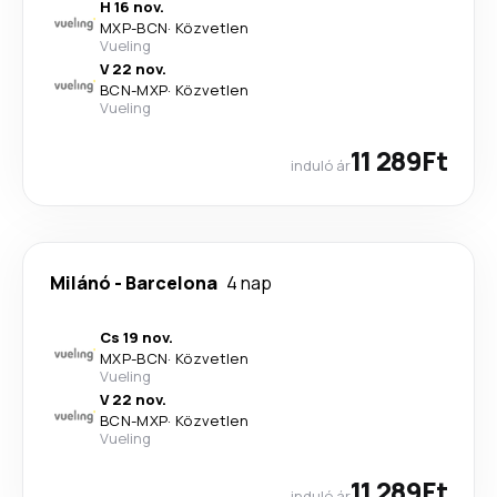
H 16 nov.
MXP
-
BCN
·
Közvetlen
Vueling
V 22 nov.
BCN
-
MXP
·
Közvetlen
Vueling
11 289Ft
induló ár
Milánó
-
Barcelona
4 nap
Cs 19 nov.
MXP
-
BCN
·
Közvetlen
Vueling
V 22 nov.
BCN
-
MXP
·
Közvetlen
Vueling
11 289Ft
induló ár