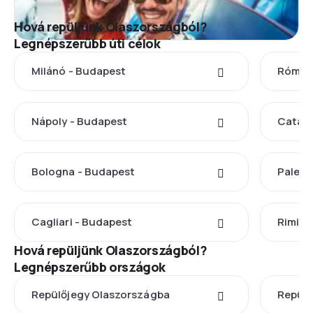
Hová repüljünk Olaszországból?
Legnépszerűbb úti célok
Milánó - Budapest
Róma 
Nápoly - Budapest
Catani
Bologna - Budapest
Palerm
Cagliari - Budapest
Rimini
Hová repüljünk Olaszországból?
Legnépszerűbb országok
Repülőjegy Olaszországba
Repülő