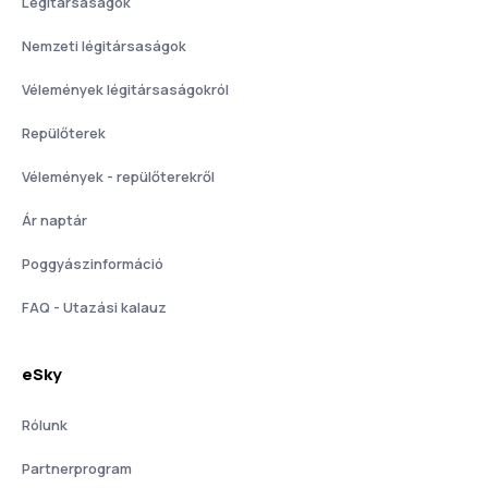
Légitársaságok
Nemzeti légitársaságok
Vélemények légitársaságokról
Repülőterek
Vélemények - repülőterekről
Ár naptár
Poggyászinformáció
FAQ - Utazási kalauz
eSky
Rólunk
Partnerprogram