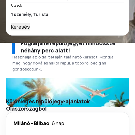
Utasok
Keresés
Foglalja le repülőjegyét mindössze
néhány perc alatt!
Használja az oldal tetején található keresőt. Mondja
meg, hogy hová és mikor repül, a többiről pedig mi
gondoskodunk.
Különleges repülőjegy-ajánlatok
Olaszországból
Milánó
-
Bilbao
6 nap