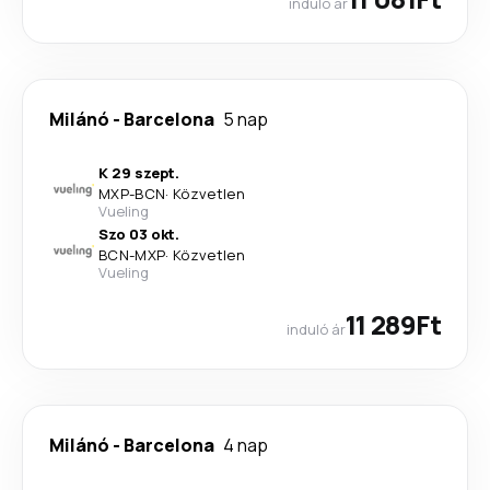
induló ár
Milánó
-
Barcelona
5 nap
K 29 szept.
MXP
-
BCN
·
Közvetlen
Vueling
Szo 03 okt.
BCN
-
MXP
·
Közvetlen
Vueling
11 289Ft
induló ár
Milánó
-
Barcelona
4 nap