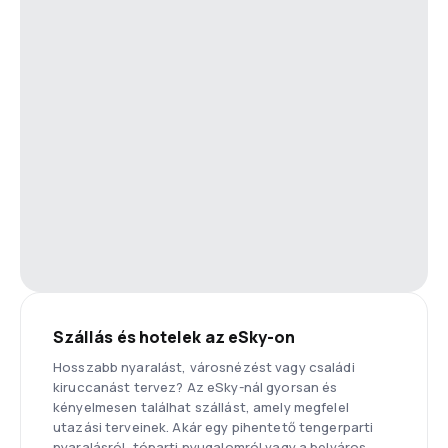
Szállás és hotelek az eSky-on
Hosszabb nyaralást, városnézést vagy családi
kiruccanást tervez? Az eSky-nál gyorsan és
kényelmesen találhat szállást, amely megfelel
utazási terveinek. Akár egy pihentető tengerparti
nyaralásról, tóparti nyugalomról vagy a belváros