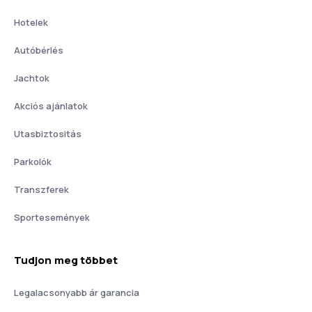
Hotelek
Autóbérlés
Jachtok
Akciós ajánlatok
Utasbiztositás
Parkolók
Transzferek
Sportesemények
Tudjon meg többet
Legalacsonyabb ár garancia