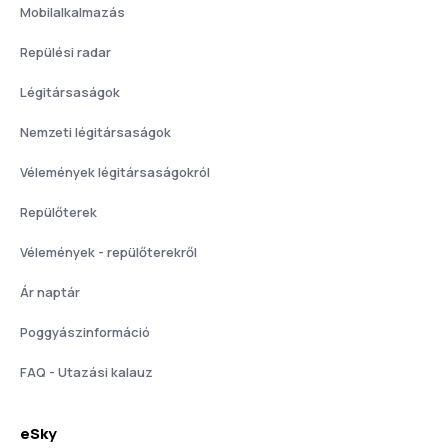
Mobilalkalmazás
Repülési radar
Légitársaságok
Nemzeti légitársaságok
Vélemények légitársaságokról
Repülőterek
Vélemények - repülőterekről
Ár naptár
Poggyászinformáció
FAQ - Utazási kalauz
eSky