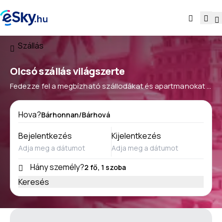
Szállás
Olcsó szállás világszerte
Fedezze fel a megbízható szállodákat és apartmanokat a
nyaralásához
Hova?
Bejelentkezés
Kijelentkezés
Hány személy?
Keresés