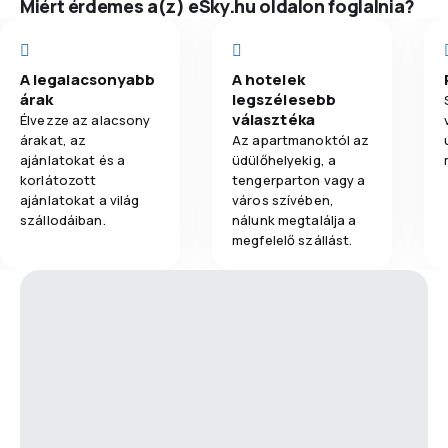
Miért érdemes a(z) eSky.hu oldalon foglalnia?
A legalacsonyabb
A hotelek
árak
legszélesebb
választéka
Élvezze az alacsony
árakat, az
Az apartmanoktól az
ajánlatokat és a
üdülőhelyekig, a
korlátozott
tengerparton vagy a
ajánlatokat a világ
város szívében,
szállodáiban.
nálunk megtalálja a
megfelelő szállást.