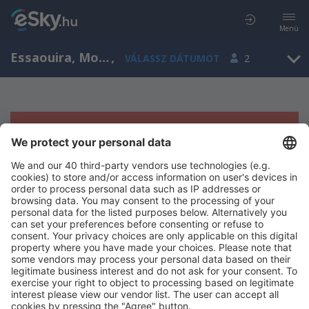
Menü
Essaouira, Mogador, Marrakech-Tensift-Al Haouz, Marokkó (ESU)
,
VÁLASSZ DÁTUMOT
2
Sajnos semmilyen eredménnyel nem
szolgálhatunk.
Próbáld meg még egyszer más kritériumot kiválasztva