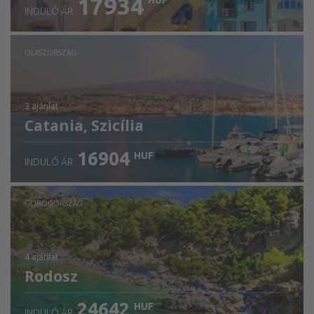
17934
HUF
INDULÓ ÁR
OLASZORSZÁG
3 ajánlat
Catania, Szicília
16904
HUF
INDULÓ ÁR
GÖRÖGORSZÁG
4 ajánlat
Rodosz
24642
HUF
INDULÓ ÁR