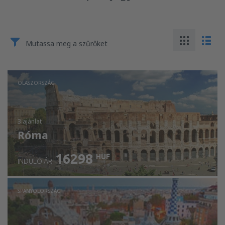
Mutassa meg a szűrőket
OLASZORSZÁG
3 ajánlat
Róma
16298
HUF
INDULÓ ÁR
SPANYOLORSZÁG