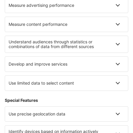
easyJet
eSky
Felhasználási feltételek
Foglalásaim
Adatvédelmi Irányelvek
Segítség és kapcsolat
Országok
Nemzetközi weboldalak
eSky.eu
eSky.com
eDestinos.com