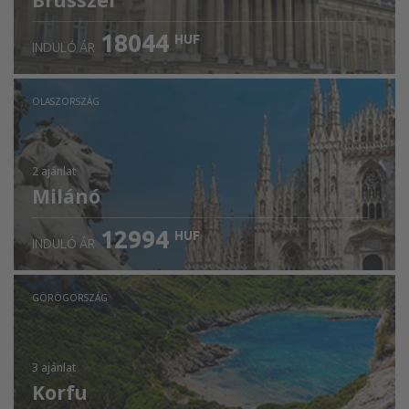
Brüsszel
18044
HUF
INDULÓ ÁR
OLASZORSZÁG
2 ajánlat
Milánó
12994
HUF
INDULÓ ÁR
GÖRÖGORSZÁG
3 ajánlat
Korfu