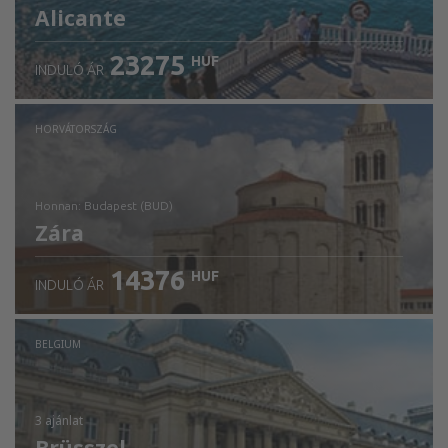
Alicante
23275
HUF
INDULÓ ÁR
HORVÁTORSZÁG
honnan: Budapest (BUD)
Zára
14376
HUF
INDULÓ ÁR
Ellenőrizze a részleteket
BELGIUM
3 ajánlat