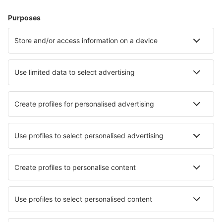
Nyaralás
Szállás
Repülő+Hotel
Hotelek
Transzferek
Látnivalók
Sportesemények
Tudjon meg többet
Legalacsonyabb ár garancia
Légitársaságok
Ryanair
Wizz Air
Lufthansa
Eurowings