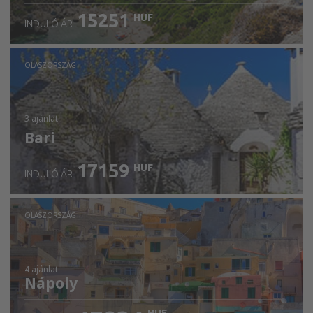
15251
HUF
INDULÓ ÁR
OLASZORSZÁG
3 ajánlat
Bari
17159
HUF
INDULÓ ÁR
OLASZORSZÁG
4 ajánlat
Nápoly