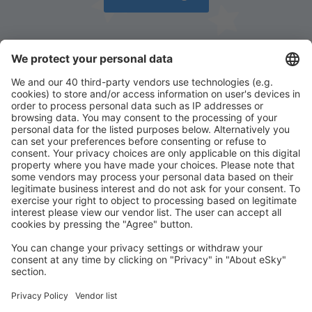
Töltse le az alkalmazásunkat
és tervezze
meg az útjait kényelmesen
Tervezze meg az utazást
Repülőjegy
Városlátogatások