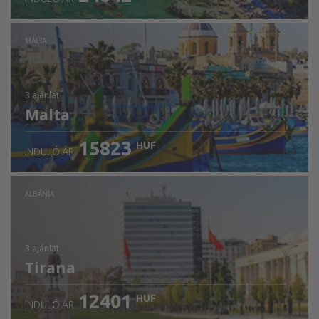
MÁLTA
3 ajánlat
Malta
15823
HUF
INDULÓ ÁR
ALBÁNIA
3 ajánlat
Tirana
12401
HUF
INDULÓ ÁR