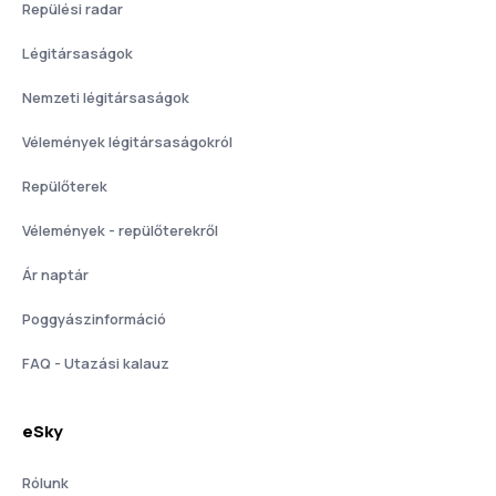
Repülési radar
Légitársaságok
Nemzeti légitársaságok
Vélemények légitársaságokról
Repülőterek
Vélemények - repülőterekről
Ár naptár
Poggyászinformáció
FAQ - Utazási kalauz
eSky
Rólunk