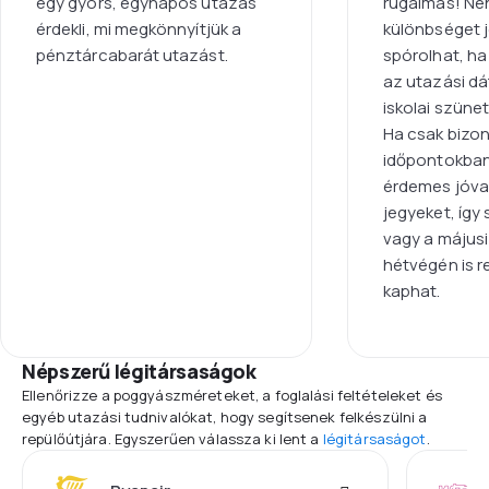
egy gyors, egynapos utazás
rugalmas! Néh
érdekli, mi megkönnyítjük a
különbséget j
pénztárcabarát utazást.
spórolhat, ha 
az utazási d
iskolai szünet
Ha csak bizo
időpontokban
érdemes jóval 
jegyeket, így 
vagy a május
hétvégén is r
kaphat.
Népszerű légitársaságok
Ellenőrizze a poggyászméreteket, a foglalási feltételeket és
egyéb utazási tudnivalókat, hogy segítsenek felkészülni a
repülőútjára. Egyszerűen válassza ki lent a
légitársaságot
.