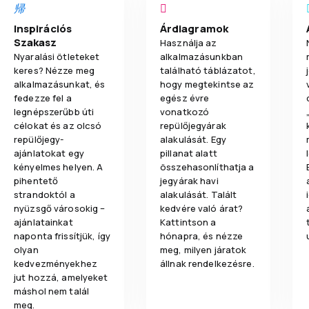
Inspirációs
Árdiagramok
Szakasz
Használja az
Nyaralási ötleteket
alkalmazásunkban
keres? Nézze meg
található táblázatot,
alkalmazásunkat, és
hogy megtekintse az
fedezze fel a
egész évre
legnépszerűbb úti
vonatkozó
célokat és az olcsó
repülőjegyárak
repülőjegy-
alakulását. Egy
ajánlatokat egy
pillanat alatt
kényelmes helyen. A
összehasonlíthatja a
pihentető
jegyárak havi
strandoktól a
alakulását. Talált
nyüzsgő városokig –
kedvére való árat?
ajánlatainkat
Kattintson a
naponta frissítjük, így
hónapra, és nézze
olyan
meg, milyen járatok
kedvezményekhez
állnak rendelkezésre.
jut hozzá, amelyeket
máshol nem talál
meg.