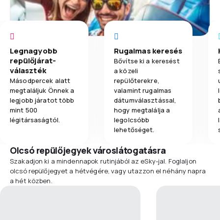
Legnagyobb
Rugalmas keresés
repülőjárat-
Bővítse ki a keresést
választék
a közeli
Másodpercek alatt
repülőterekre,
megtaláljuk Önnek a
valamint rugalmas
legjobb járatot több
dátumválasztással,
mint 500
hogy megtalálja a
légitársaságtól.
legolcsóbb
lehetőséget.
Olcsó repülőjegyek városlátogatásra
Szakadjon ki a mindennapok rutinjából az eSky-jal. Foglaljon
olcsó repülőjegyet a hétvégére, vagy utazzon el néhány napra
a hét közben.