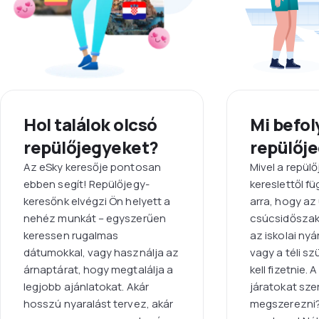
Hol találok olcsó
Mi befol
repülőjegyeket?
repülőj
Az eSky keresője pontosan
Mivel a repülő
ebben segít! Repülőjegy-
kereslettől fü
keresőnk elvégzi Ön helyett a
arra, hogy az
nehéz munkát – egyszerűen
csúcsidőszak
keressen rugalmas
az iskolai ny
dátumokkal, vagy használja az
vagy a téli s
árnaptárat, hogy megtalálja a
kell fizetnie.
legjobb ajánlatokat. Akár
járatokat sze
hosszú nyaralást tervez, akár
megszerezni