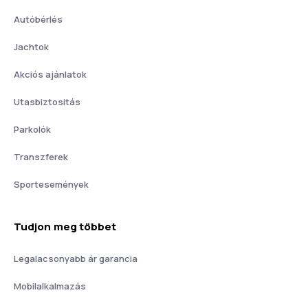
Autóbérlés
Jachtok
Akciós ajánlatok
Utasbiztositás
Parkolók
Transzferek
Sportesemények
Tudjon meg többet
Legalacsonyabb ár garancia
Mobilalkalmazás