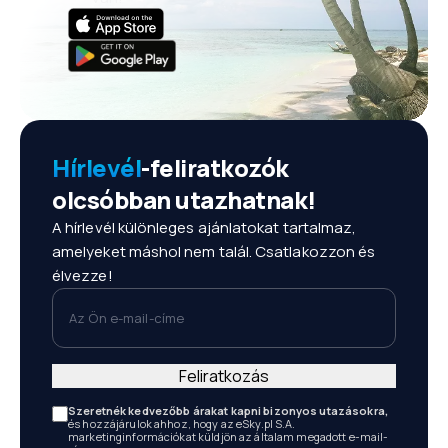
Hírlevél
-feliratkozók
olcsóbban utazhatnak!
A hírlevél különleges ajánlatokat tartalmaz,
amelyeket máshol nem talál. Csatlakozzon és
élvezze!
Az Ön e-mail-címe
Feliratkozás
Szeretnék kedvezőbb árakat kapni bizonyos utazásokra,
és hozzájárulok ahhoz, hogy az eSky.pl S.A.
marketinginformációkat küldjön az általam megadott e-mail-