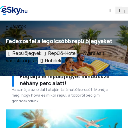
Járatok
Fedezze fel a legolcsóbb repülőjegyeket
Repülőjegyek
Repülő+Hotel
Nyaralás
Városlátogatás
Hotelek
Foglalja le repülőjegyét mindössze
néhány perc alatt!
Használja az oldal tetején található keresőt. Mondja
meg, hogy hová és mikor repül, a többiről pedig mi
gondoskodunk.