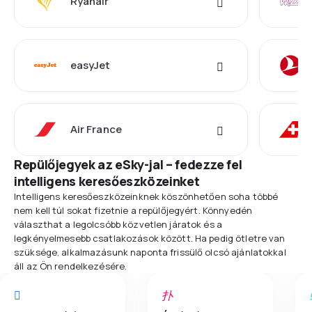
Ryanair
easyJet
Air France
Repülőjegyek az eSky-jal – fedezze fel
intelligens keresőeszközeinket
Intelligens keresőeszközeinknek köszönhetően soha többé
nem kell túl sokat fizetnie a repülőjegyért. Könnyedén
választhat a legolcsóbb közvetlen járatok és a
legkényelmesebb csatlakozások között. Ha pedig ötletre van
szüksége, alkalmazásunk naponta frissülő olcsó ajánlatokkal
áll az Ön rendelkezésére.