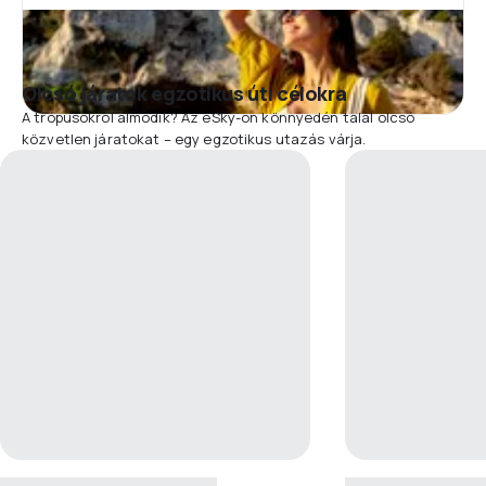
Olcsó járatok egzotikus úti célokra
A trópusokról álmodik? Az eSky-on könnyedén talál olcsó
közvetlen járatokat – egy egzotikus utazás várja.