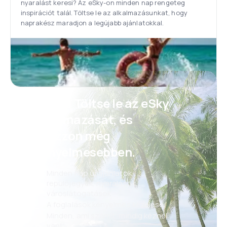
nyaralást keresi? Az eSky-on minden nap rengeteg
inspirációt talál. Töltse le az alkalmazásunkat, hogy
naprakész maradjon a legújabb ajánlatokkal.
Psszt! Töltse le az eSky
alkalmazását, és
utazzon még
kényelmesebben.
Minden nap új ajánlatok:
repülőjegyek, nyaralások,
városlátogatások
A foglalások kényelmes kezelése
Minden, ami számít, mindig kéznél
van!