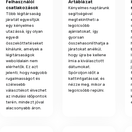
Felhasználói
Ártáblázat
csatlakozások
Kényelmes naptárunk
Több légitársaság
segítségével
járatát egyesítjük
megtekintheti a
egy kényelmes
legolcsóbb
utazássá, így olyan
ajánlatokat, így
egyedi
gyorsan
összeköttetéseket
összehasonlíthatja a
kínálunk, amelyek a
járatokat anélkül,
légitársaságok
hogy újra be kellene
weboldalain nem
írnia a kiválasztott
elérhetők. Ez azt
dátumokat.
jelenti, hogy nagyobb
Spóroljon időt a
rugalmasságot és
kattintgatással, és
szélesebb
nézze meg, mikor a
választékot élvezhet
legolcsóbb repülni.
az indulási időpontok
terén, mindezt jóval
alacsonyabb áron.