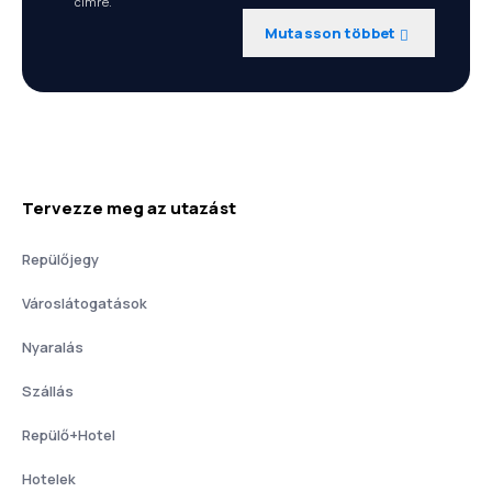
címre.
Mutasson többet
Tervezze meg az utazást
Repülőjegy
Városlátogatások
Nyaralás
Szállás
Repülő+Hotel
Hotelek