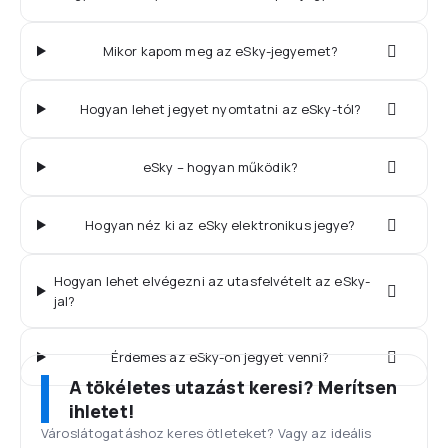
Mikor kapom meg az eSky-jegyemet?
Hogyan lehet jegyet nyomtatni az eSky-tól?
eSky – hogyan működik?
Hogyan néz ki az eSky elektronikus jegye?
Hogyan lehet elvégezni az utasfelvételt az eSky-
jal?
Érdemes az eSky-on jegyet venni?
A tökéletes utazást keresi? Merítsen
ihletet!
Városlátogatáshoz keres ötleteket? Vagy az ideális