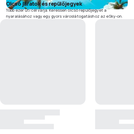
Olcsó járatok és repülőjegyek
Több ezer úti cél várja. Keressen olcsó repülőjegyet a
nyaralásához vagy egy gyors városlátogatáshoz az eSky-on.