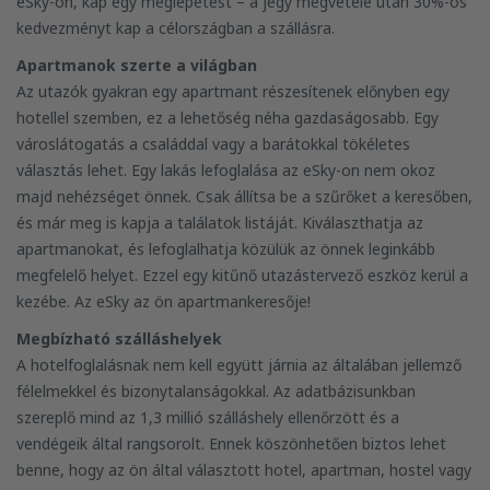
eSky-on, kap egy meglepetést – a jegy megvétele után 30%-os
kedvezményt kap a célországban a szállásra.
Apartmanok szerte a világban
Az utazók gyakran egy apartmant részesítenek előnyben egy
hotellel szemben, ez a lehetőség néha gazdaságosabb. Egy
városlátogatás a családdal vagy a barátokkal tökéletes
választás lehet. Egy lakás lefoglalása az eSky-on nem okoz
majd nehézséget önnek. Csak állítsa be a szűrőket a keresőben,
és már meg is kapja a találatok listáját. Kiválaszthatja az
apartmanokat, és lefoglalhatja közülük az önnek leginkább
megfelelő helyet. Ezzel egy kitűnő utazástervező eszköz kerül a
kezébe. Az eSky az ön apartmankeresője!
Megbízható szálláshelyek
A hotelfoglalásnak nem kell együtt járnia az általában jellemző
félelmekkel és bizonytalanságokkal. Az adatbázisunkban
szereplő mind az 1,3 millió szálláshely ellenőrzött és a
vendégeik által rangsorolt. Ennek köszönhetően biztos lehet
benne, hogy az ön által választott hotel, apartman, hostel vagy