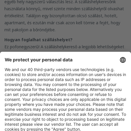
egyéb hely nagyszerű választás lesz. A szálláshelykeresőnk
használata könnyű, mivel szinte minden szálláshelyről olvashat
értékelést. Találjon egy bizonyítottan olcsó szállást, hotelt,
apartmant, és ezután már csak azon kell törnie a fejét, hogy
mit pakoljon a bőröndjébe.
Hogyan foglalhat szálláshelyet?
Ez pofonegyszerű! A szálláshelykereső a legjobb lehetőségeket
jeleníti meg önnek, attól függően, hogy mit keres – hotelt
Varsóban a legjobb áron, olcsó apartmant Prágában vagy
hostelt Barcelonában. Válassza ki az úti célt, adja meg a
dátumokat és a vendégek számát. Megmutatjuk önnek a
legjobb szálláshelyjavaslatokat – hoteleket, apartmanokat,
hosteleket és egyéb létesítményeket, amelyek rendelkezésre
állnak a megadott dátumokon. Ezután válassza ki a hotelt, a
szobát, és fejezze be a foglalást. A dátumokat ki is hagyhatja,
és így mi megmutatjuk a kiválasztott helyen az összes
rendelkezésre álló létesítményt. A szállásfoglalás az eSky-on
egyszerű és ösztönös.