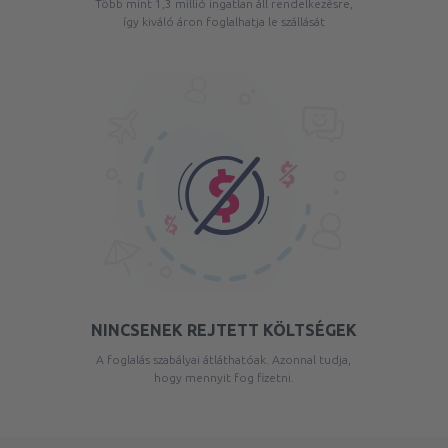
Több mint 1,3 millió ingatlan áll rendelkezésre,
így kiváló áron foglalhatja le szállását
NINCSENEK REJTETT KÖLTSÉGEK
A foglalás szabályai átláthatóak. Azonnal tudja,
hogy mennyit fog fizetni.