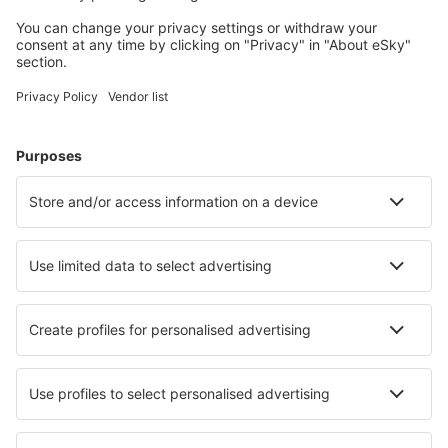
Legyen szép útja az olcsó szálláshelykeresőnkkel!
Tervezze meg az utazást
Repülőjegy
Városlátogatások
Nyaralás
Szállás
Repülő+Hotel
Hotelek
Transzferek
Látnivalók
Sportesemények
Tudjon meg többet
Legalacsonyabb ár garancia
Légitársaságok