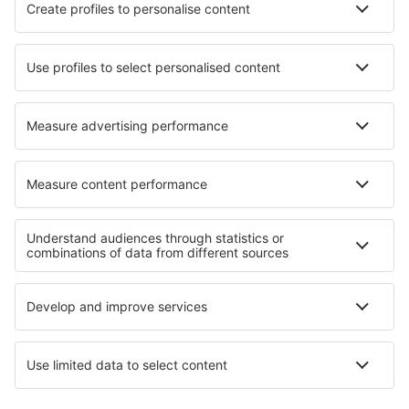
Ryanair
Wizz Air
Lufthansa
Eurowings
easyJet
eSky
Felhasználási feltételek
Foglalásaim
Adatvédelmi Irányelvek
Segítség és kapcsolat