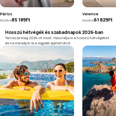
Párizs
Velence
85 189Ft
61 829Ft
Kezdve
Kezdve
Hosszú hétvégék és szabadnapok 2026-ban
Tervezze meg 2026-ot most. Használja ki a hosszú hétvégéket,
és ne maradjon le a legjobb ajánlatokról.