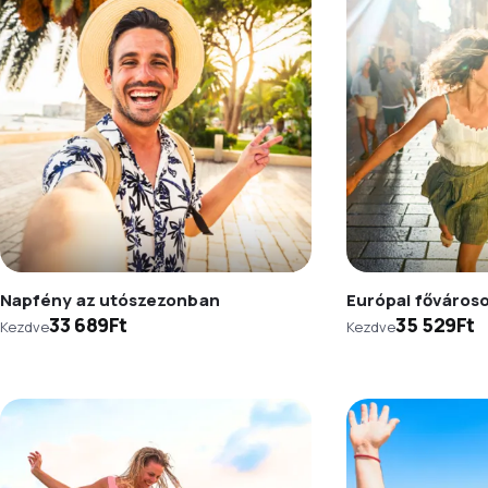
Napfény az utószezonban
Európai főváros
33 689Ft
35 529Ft
Kezdve
Kezdve