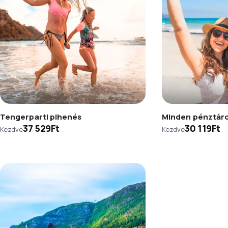
Tengerparti pihenés
Minden pénztár
37 529Ft
30 119Ft
Kezdve
Kezdve