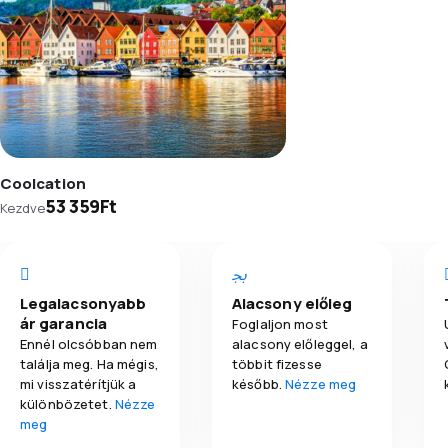
Coolcation
53 359Ft
Kezdve
Legalacsonyabb
Alacsony előleg
ár garancia
Foglaljon most
Ennél olcsóbban nem
alacsony előleggel, a
találja meg. Ha mégis,
többit fizesse
mi visszatérítjük a
később.
Nézze meg
különbözetet.
Nézze
meg