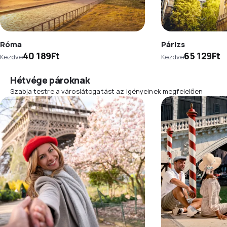
Róma
Párizs
40 189Ft
65 129Ft
Kezdve
Kezdve
Hétvége pároknak
Szabja testre a városlátogatást az igényeinek megfelelően