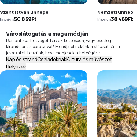
Szent István ünnepe
Nemzeti ünnep
50 859Ft
38 469Ft
Kezdve
Kezdve
Városlátogatás a maga módján
Romantikus hétvégét tervez kettesben, vagy esetleg
kirándulást a barátaival? Mondja el nekünk a stílusát, és mi
javaslatot teszünk, hova menjenek a hétvégére.
Nap és strand
Családoknak
Kultúra és művészet
Helyi ízek