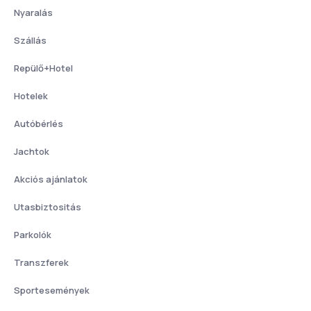
Nyaralás
Szállás
Repülő+Hotel
Hotelek
Autóbérlés
Jachtok
Akciós ajánlatok
Utasbiztositás
Parkolók
Transzferek
Sportesemények