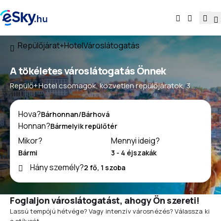
Repülőjárat+Hotel
Városlátogatás
A tökéletes városlátogatás Önnek
Repülő+Hotel csomagok, közvetlen repülőjáratok, 3
napos kirándulások Last Minute
Hova?
Honnan?
Mikor?
Mennyi ideig?
Hány személy?
Foglaljon városlátogatást, ahogy Ön szereti!
Lassú tempójú hétvége? Vagy intenzív városnézés? Válassza ki
a stílusát.