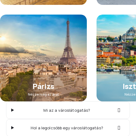
Párizs
Isz
Nézze meg az árat
Nézze 
Mi az a városlátogatás?
Hol a legolcsóbb egy városlátogatás?