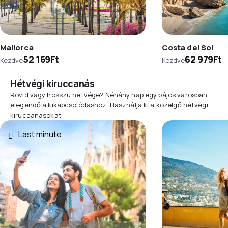
Mallorca
Costa del Sol
52 169Ft
62 979Ft
Kezdve
Kezdve
Hétvégi kiruccanás
Rövid vagy hosszú hétvége? Néhány nap egy bájos városban
elegendő a kikapcsolódáshoz. Használja ki a közelgő hétvégi
kiruccanásokat
Last minute