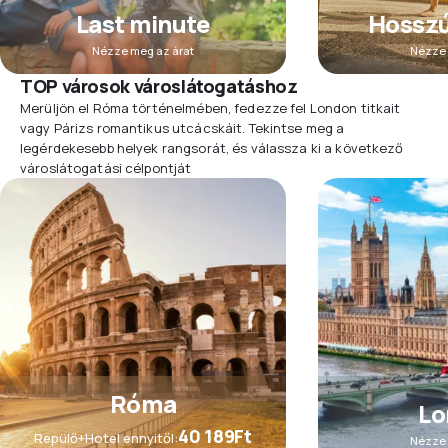
Last minute
Hosszú
Nézze meg az árat
Nézze 
TOP városok városlátogatáshoz
Merüljön el Róma történelmében, fedezze fel London titkait
vagy Párizs romantikus utcácskáit. Tekintse meg a
legérdekesebb helyek rangsorát, és válassza ki a következő
városlátogatási célpontját
Róma
Lo
40 189Ft
Repülő+Hotel ennyitől:
Nézze 