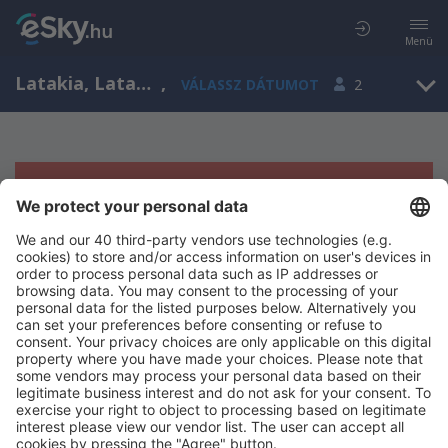
Menü
Latakia, Latakia Airport, Szíria (LTK)
,
VÁLASSZ DÁTUMOT
2
Sajnos semmilyen eredménnyel nem
szolgálhatunk.
Próbáld meg még egyszer más kritériumot kiválasztva