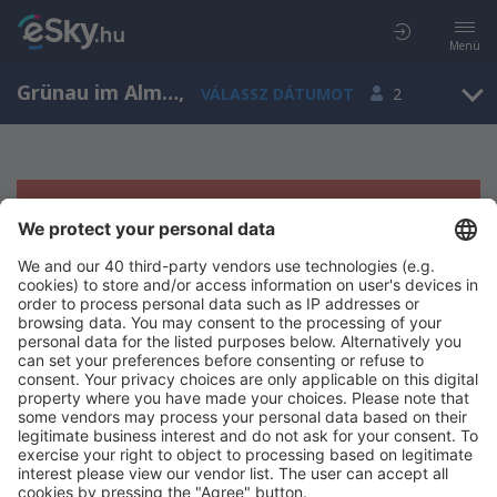
Menü
Grünau im Almtal, Upper Austria, Ausztria
,
VÁLASSZ DÁTUMOT
2
Sajnos semmilyen eredménnyel nem
szolgálhatunk.
Próbáld meg még egyszer más kritériumot kiválasztva