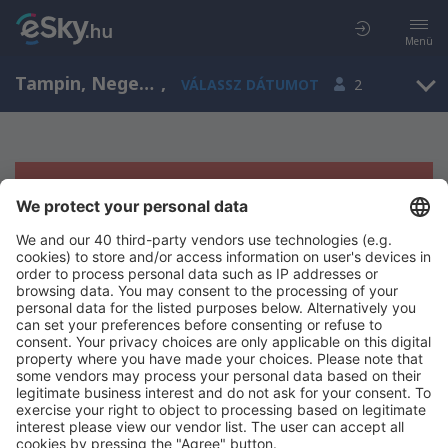
Menü
Tampin, Negeri Sembilan, Malajzia
,
VÁLASSZ DÁTUMOT
2
Sajnos semmilyen eredménnyel nem
szolgálhatunk.
Próbáld meg még egyszer más kritériumot kiválasztva