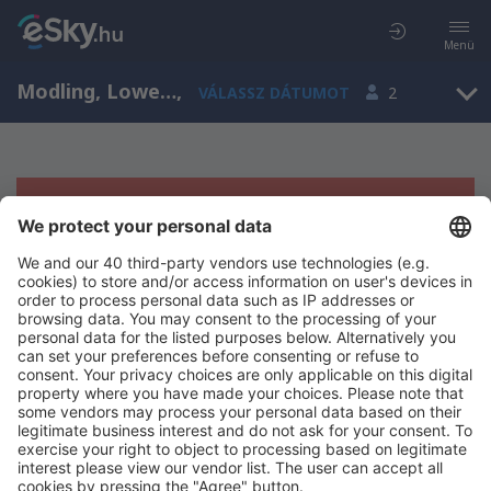
Menü
Modling, Lower Austria, Ausztria
,
VÁLASSZ DÁTUMOT
2
Sajnos semmilyen eredménnyel nem
szolgálhatunk.
Próbáld meg még egyszer más kritériumot kiválasztva