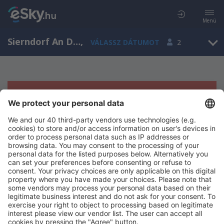
Menü
Sierndorf An Der March, Lower Austria, Ausztria
,
VÁLASSZ DÁTUMOT
2
Sajnos semmilyen eredménnyel nem
szolgálhatunk.
Próbáld meg még egyszer más kritériumot kiválasztva