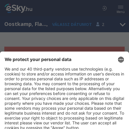
Menü
Oostkamp, Flanders, Belgium
,
VÁLASSZ DÁTUMOT
2
Sajnos semmilyen eredménnyel nem
szolgálhatunk.
Próbáld meg még egyszer más kritériumot kiválasztva