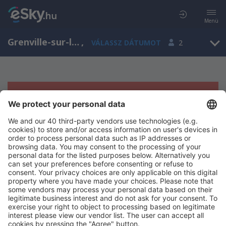
Menü
Grenville-sur-la-Rouge, Québec, Kanada
,
VÁLASSZ DÁTUMOT
2
Sajnos semmilyen eredménnyel nem
szolgálhatunk.
Próbáld meg még egyszer más kritériumot kiválasztva