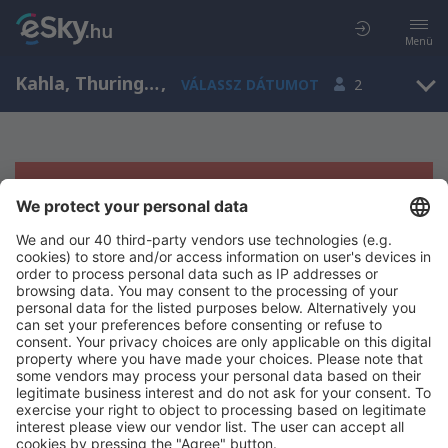
Menü
Kahla, Thuringia, Németország
,
VÁLASSZ DÁTUMOT
2
Sajnos semmilyen eredménnyel nem
szolgálhatunk.
Próbáld meg még egyszer más kritériumot kiválasztva