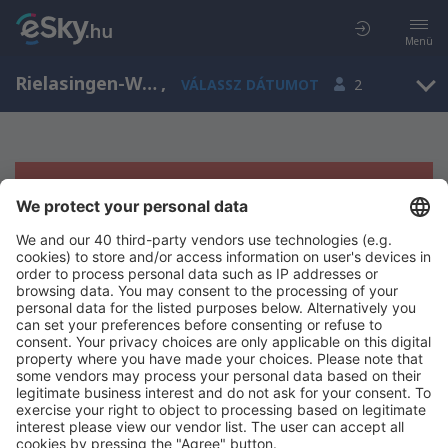
Menü
Rielasingen-Worblingen, Baden-Wurttemberg, Németország
,
VÁLASSZ DÁTUMOT
2
Sajnos semmilyen eredménnyel nem
szolgálhatunk.
Próbáld meg még egyszer más kritériumot kiválasztva