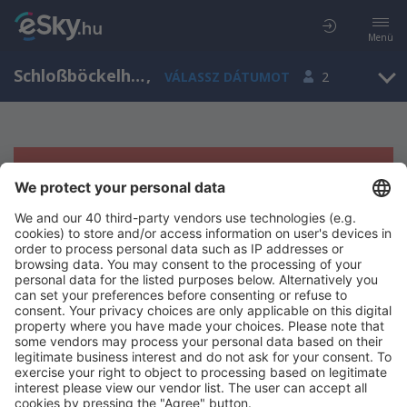
Menü
Schloßböckelheim, Rhineland-Palatinate, Németország
,
VÁLASSZ DÁTUMOT
2
Sajnos semmilyen eredménnyel nem
szolgálhatunk.
Próbáld meg még egyszer más kritériumot kiválasztva