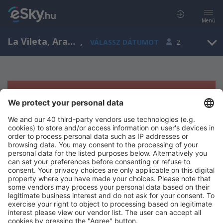
Menü
La Vileta, Aragon, Spanyolország
,
VÁLASSZ DÁTUMOT
2
Sajnos semmilyen eredménnyel nem
szolgálhatunk.
Próbáld meg még egyszer más kritériumot kiválasztva