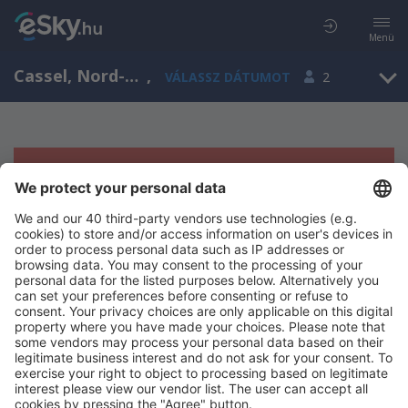
Menü
Cassel, Nord-Pas-de-Calais, Franciaország
,
VÁLASSZ DÁTUMOT
2
Sajnos semmilyen eredménnyel nem
szolgálhatunk.
Próbáld meg még egyszer más kritériumot kiválasztva