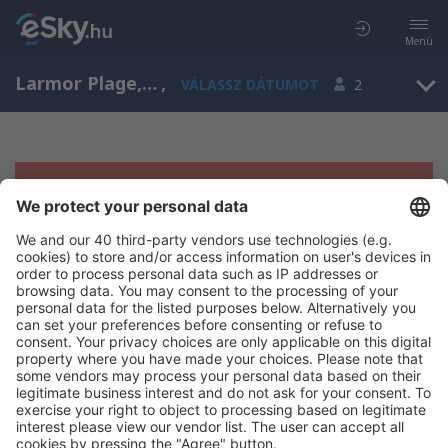
Menü
Larmor Plage, Bretagne, Franciaország
,
VÁLASSZ DÁTUMOT
2
Sajnos semmilyen eredménnyel nem
szolgálhatunk.
Próbáld meg még egyszer más kritériumot kiválasztva